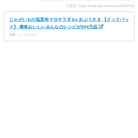
引用元: https://cookpad.com/recipe/349739
じゃがいもの塩昆布マヨサラダ by おぶうさま 【クックパッ
ド】 簡単おいしいみんなのレシピが344万品
出典: クックパッド