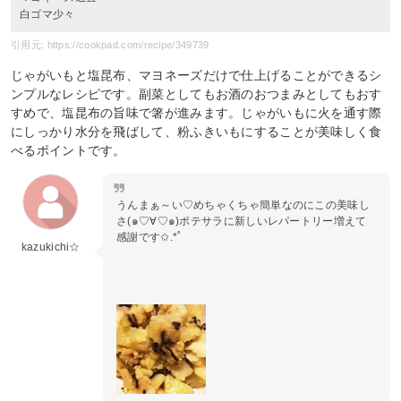
白ゴマ少々
引用元: https://cookpad.com/recipe/349739
じゃがいもと塩昆布、マヨネーズだけで仕上げることができるシ
ンプルなレシピです。副菜としてもお酒のおつまみとしてもおす
すめで、塩昆布の旨味で箸が進みます。じゃがいもに火を通す際
にしっかり水分を飛ばして、粉ふきいもにすることが美味しく食
べるポイントです。
うんまぁ～い♡めちゃくちゃ簡単なのにこの美味し
さ(๑♡∀♡๑)ポテサラに新しいレパートリー増えて
感謝です✩.*˚
kazukichi☆