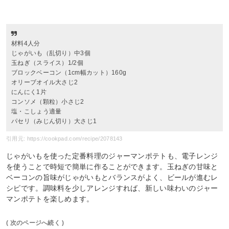
材料4人分
じゃがいも（乱切り）中3個
玉ねぎ（スライス）1/2個
ブロックベーコン（1cm幅カット）160g
オリーブオイル大さじ2
にんにく1片
コンソメ（顆粒）小さじ2
塩・こしょう適量
パセリ（みじん切り）大さじ1
引用元: https://cookpad.com/recipe/2078143
じゃがいもを使った定番料理のジャーマンポテトも、電子レンジ
を使うことで時短で簡単に作ることができます。玉ねぎの甘味と
ベーコンの旨味がじゃがいもとバランスがよく、ビールが進むレ
シピです。調味料を少しアレンジすれば、新しい味わいのジャー
マンポテトを楽しめます。
( 次のページへ続く )