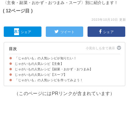
〈主食・副菜・おかず・おつまみ・スープ〉別に紹介します！
( 12ページ目 )
2023年10月10日 更新
シェア
ツイート
シェア
目次
「じゃがいも」の人気レシピが知りたい！
じゃがいもの人気レシピ【主食】
じゃがいもの人気レシピ【副菜・おかず・おつまみ】
【つくれぽ2728件】お家で本格スープカレー【動画】
【つくれぽ1522件】子供も大好き！ミートソースグラタン【動画】
【つくれぽ1111件】暑い夏にぴったり！夏野菜カレー
【つくれぽ2166件】餃子の皮でチーズたっぷり本格ラザニア【動画】
【つくれぽ6551件】じゃがいもを味わう簡単ポテトグラタン
【つくれぽ1025件】じゃがいものニョッキ
【つくれぽ1417件】バター風味ポテトグラタン
【つくれぽ2037件】チーズたっぷり！トマト鍋
じゃがいもの人気レシピ【スープ】
【つくれぽ2339件】お弁当におすすめ！じゃが丸コーン【動画】
【つくれぽ3272件】ヘルシー！おからのチキンナゲット
【つくれぽ2237件】カリカリ豚肉とじゃがいもの炒め物【動画】
【つくれぽ1399件】おやつにぴったり！ポテトパフ【動画】
【つくれぽ1913件】カリモチ食感！鶏むねポテト【動画】
【つくれぽ2255件】ヘルシー！じゃがいもとキャベツのチーズ焼き【動画】
【つくれぽ2255件】こっくり美味しい煮物じゃがいもと玉ねぎの甘辛煮【動
【つくれぽ3413件】ビールのおつまみに！じゃがいも入りアスパラベーコン
【つくれぽ1333件】簡単じゃがバター
【つくれぽ2454件】甘辛じゃが玉と豚ひき肉のマヨ焼き【動画】
【つくれぽ1610件】じゃがいもで簡単チンジャオロース
【つくれぽ2171件】じゃがいも入りスパニッシュオムレツ【動画】
【つくれぽ4924件】生クリームで本格コロッケ【動画】
【つくれぽ1803件】濃厚まったりマッシュポテト【動画】
【つくれぽ4810件】おつまみにぴったり！ズッキーニとじゃがいもの和風マ
【つくれぽ2189件】揚げずにヘルシーポテトチップス
【つくれぽ10000超！】大人気レシピ！ポテトサラダ【動画】
【つくれぽ2647件】フライパンで！鮭のちゃんちゃん焼き【動画】
【つくれぽ10000件超！】煮物の定番！黄金比率でつくる肉じゃが【動画】
【つくれぽ1969件】常備薬におすすめ！新じゃがの味噌炒め【動画】
【つくれぽ3475件】お酒のおつまみにぴったり！簡単シンプル！ポテトサラ
【つくれぽ4852件】甘辛鳥ももとじゃがいもの照り焼き【動画】
【つくれぽ2479件】絶品！ポークピンズ【動画】
【つくれぽ2589件】みんな大好き！サクサクコロッケ【動画】
【つくれぽ2399件】とろり餡が美味しいじゃがいものそぼろ煮【動画】
【つくれぽ1419件】いかとじゃがいものガリバタ風味【動画】
【つくれぽ1245件】揚げずにヘルシー！フライドポテト
【つくれぽ1802件】家で手作り！ハッシュドポテト
【つくれぽ1932件】じゃがいもと塩昆布のマヨネーズサラダ【動画】
【つくれぽ4779件】混ぜて焼くだけ簡単チーズ入り芋餅【動画】
【つくれぽ7098件】ビールのおつまみに！時短で簡単ジャーマンポテト【動
【つくれぽ1235件】青のり香るのり塩ポテト【動画】
【つくれぽ10000件超！】大人気！テリヤキポテト【動画】
【つくれぽ3280件】じゃがいもとしめじのこっくりマヨネーズ炒め【動画】
【つくれぽ1242件】簡単じゃがいものオイスター炒め
【つくれぽ1430件】付け合わせにおすすめ！じゃがいものミルク煮
【つくれぽ3803件】じゃがいもと挽き肉のオープン焼き
【つくれぽ1181件】昔ながらの煮物甘辛新じゃがの煮ころがし
【つくれぽ3284件】手作りサクサクフライドポテト【動画】
【つくれぽ1205件】黄金比で作るシンプルな芋餅【動画】
【つくれぽ2556件】じゃがいも消費におすすめガレット【動画】
【つくれぽ1651件】モッチリ食感！じゃがいもチヂミ
【つくれぽ2846件】あっさり煮物塩味肉じゃが【動画】
【つくれぽ1839件】スパイス香るじゃがいものガレット【動画】
【つくれぽ3778件】止まらない！コンソメチーズポテト【動画】
【つくれぽ1607件】じゃがいものもっちりチヂミ【動画】
【つくれぽ2424件】カリモチ食感ハッシュドポテト【動画】
【つくれぽ2848件】しょうゆが香るじゃがいもの炒め物
【つくれぽ2889件】とろとろじゃがいもとサーモンのオーブン焼き【動画】
【つくれぽ3449件】お酒が進む！ジャーマンポテト【動画】
【つくれぽ6184件】旨味たっぷり！鮭とじゃがいもの塩バター【動画】
【つくれぽ4356件】モチトロ！チーズじゃがもち
【つくれぽ4713件】じゃがいも消費にコンソメポテト【動画】
【つくれぽ2911件】揚げずにヘルシー！スコップコロッケ【動画】
画】
【動画】
リネ【動画】
ダ【動画】
画】
「じゃがいも」の人気レシピを作ってみよう！
【つくれぽ9631件】ルウ不使用！クリームシチュー【動画】
【つくれぽ6525件】朝食にもおすすめミネストローネ【動画】
【つくれぽ1122件】体温まるじゃがいもスープ【動画】
【つくれぽ7834件】ゴロゴロじゃがいものポトフ
【つくれぽ2059件】こっくり美味しい！クラムチャウダー
【つくれぽ1414件】和風！味噌ミルクスープ
【つくれぽ1712件】ヘルシーで美味しいビシソワーズ
【つくれぽ4180件】じゃがいもゴロゴロビーフシチュー
（このページにはPRリンクが含まれています）