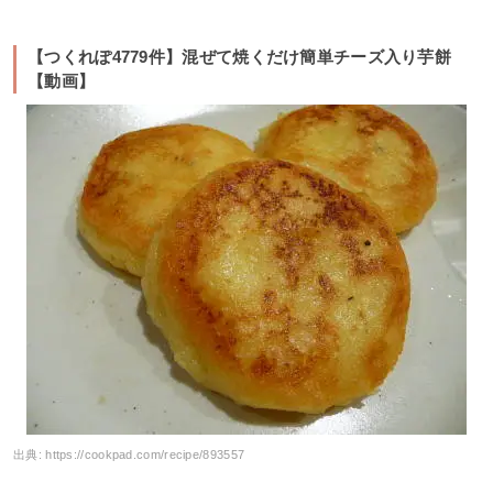
【つくれぽ4779件】混ぜて焼くだけ簡単チーズ入り芋餅
【動画】
出典:
https://cookpad.com/recipe/893557