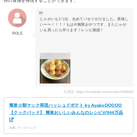
特の食感を再現することができます。
じゃがいも1つ分、丸めてパセリかけました。美味し
い〜〜！！！！もはや無限おやつです、またじゃが
いも買ったら作ります！レシピ感謝！
ROLΕ
引用元: https://cookpad.com/recipe/1438028
簡単☆朝マック再現ハッシュドポテト by AyakoOOOOO
【クックパッド】 簡単おいしいみんなのレシピが344万品
出典: クックパッド