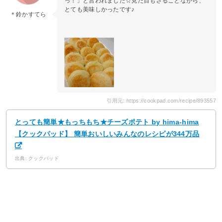
っ！」と言われました☆見た目もさることながら、
とても美味しかったです♪
＊鈴かすてら
引用元: https://cookpad.com/recipe/893557
とっても簡単★もっちもち★チーズポテト by hima-hima
【クックパッド】 簡単おいしいみんなのレシピが344万品
出典: クックパッド