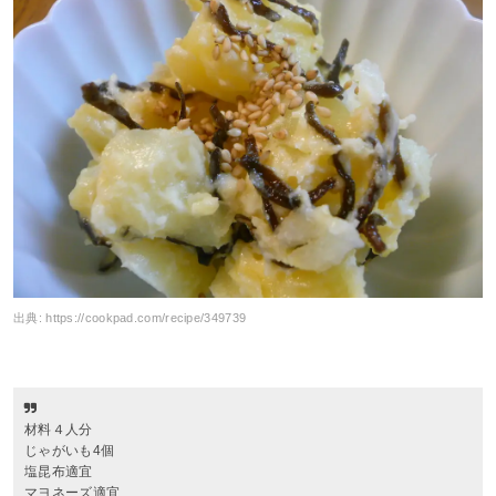
出典:
https://cookpad.com/recipe/349739
材料４人分
じゃがいも4個
塩昆布適宜
マヨネーズ適宜