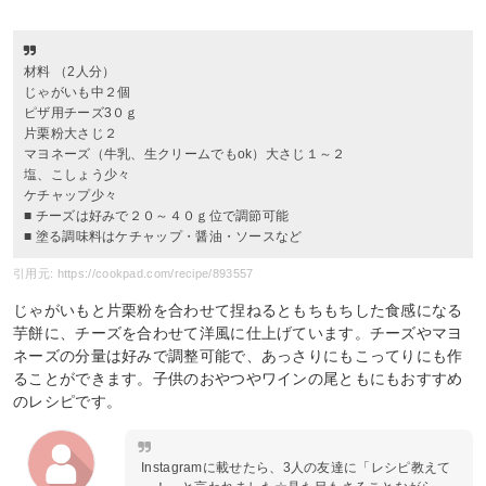
材料 （2人分）
じゃがいも中２個
ピザ用チーズ3０ｇ
片栗粉大さじ２
マヨネーズ（牛乳、生クリームでもok）大さじ１～２
塩、こしょう少々
ケチャップ少々
■ チーズは好みで２０～４０ｇ位で調節可能
■ 塗る調味料はケチャップ・醤油・ソースなど
引用元: https://cookpad.com/recipe/893557
じゃがいもと片栗粉を合わせて捏ねるともちもちした食感になる
芋餅に、チーズを合わせて洋風に仕上げています。チーズやマヨ
ネーズの分量は好みで調整可能で、あっさりにもこってりにも作
ることができます。子供のおやつやワインの尾ともにもおすすめ
のレシピです。
Instagramに載せたら、3人の友達に「レシピ教えて