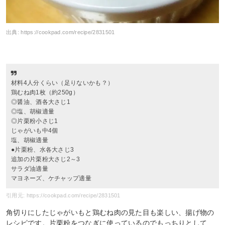
出典:
https://cookpad.com/recipe/2831501
材料4人分くらい（足りないかも？）
鶏むね肉1枚（約250g）
◎醤油、酒各大さじ1
◎塩、胡椒適量
◎片栗粉小さじ1
じゃがいも中4個
塩、胡椒適量
●片栗粉、水各大さじ3
追加の片栗粉大さじ2～3
サラダ油適量
マヨネーズ、ケチャップ適量
引用元: https://cookpad.com/recipe/2831501
角切りにしたじゃがいもと鶏むね肉の見た目も楽しい、揚げ物の
レシピです。片栗粉をつなぎに使っているのでもっちりとして、