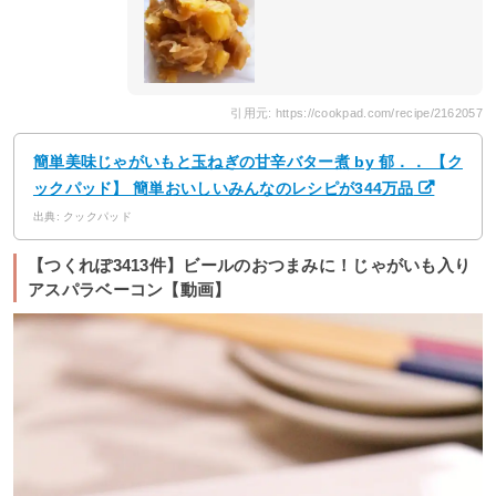
引用元: https://cookpad.com/recipe/2162057
簡単美味じゃがいもと玉ねぎの甘辛バター煮 by 郁．． 【ク
ックパッド】 簡単おいしいみんなのレシピが344万品
出典: クックパッド
【つくれぽ3413件】ビールのおつまみに！じゃがいも入り
アスパラベーコン【動画】