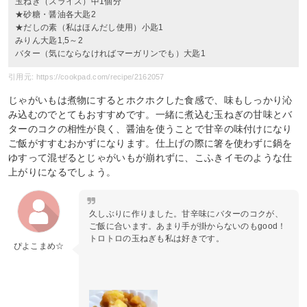
玉ねぎ（スライス）中1個分
★砂糖・醤油各大匙2
★だしの素（私はほんだし使用）小匙1
みりん大匙1,5～2
バター（気にならなければマーガリンでも）大匙1
引用元: https://cookpad.com/recipe/2162057
じゃがいもは煮物にするとホクホクした食感で、味もしっかり沁
み込むのでとてもおすすめです。一緒に煮込む玉ねぎの甘味とバ
ターのコクの相性が良く、醤油を使うことで甘辛の味付けになり
ご飯がすすむおかずになります。仕上げの際に箸を使わずに鍋を
ゆすって混ぜるとじゃがいもが崩れずに、こふきイモのような仕
上がりになるでしょう。
久しぶりに作りました。甘辛味にバターのコクが、
ご飯に合います。あまり手が掛からないのもgood！
トロトロの玉ねぎも私は好きです。
ぴよこまめ☆