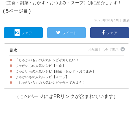
〈主食・副菜・おかず・おつまみ・スープ〉別に紹介します！
( 5ページ目 )
2023年10月10日 更新
シェア
ツイート
シェア
目次
「じゃがいも」の人気レシピが知りたい！
じゃがいもの人気レシピ【主食】
じゃがいもの人気レシピ【副菜・おかず・おつまみ】
【つくれぽ2728件】お家で本格スープカレー【動画】
【つくれぽ1522件】子供も大好き！ミートソースグラタン【動画】
【つくれぽ1111件】暑い夏にぴったり！夏野菜カレー
【つくれぽ2166件】餃子の皮でチーズたっぷり本格ラザニア【動画】
【つくれぽ6551件】じゃがいもを味わう簡単ポテトグラタン
【つくれぽ1025件】じゃがいものニョッキ
【つくれぽ1417件】バター風味ポテトグラタン
【つくれぽ2037件】チーズたっぷり！トマト鍋
じゃがいもの人気レシピ【スープ】
【つくれぽ2339件】お弁当におすすめ！じゃが丸コーン【動画】
【つくれぽ3272件】ヘルシー！おからのチキンナゲット
【つくれぽ2237件】カリカリ豚肉とじゃがいもの炒め物【動画】
【つくれぽ1399件】おやつにぴったり！ポテトパフ【動画】
【つくれぽ1913件】カリモチ食感！鶏むねポテト【動画】
【つくれぽ2255件】ヘルシー！じゃがいもとキャベツのチーズ焼き【動画】
【つくれぽ2255件】こっくり美味しい煮物じゃがいもと玉ねぎの甘辛煮【動
【つくれぽ3413件】ビールのおつまみに！じゃがいも入りアスパラベーコン
【つくれぽ1333件】簡単じゃがバター
【つくれぽ2454件】甘辛じゃが玉と豚ひき肉のマヨ焼き【動画】
【つくれぽ1610件】じゃがいもで簡単チンジャオロース
【つくれぽ2171件】じゃがいも入りスパニッシュオムレツ【動画】
【つくれぽ4924件】生クリームで本格コロッケ【動画】
【つくれぽ1803件】濃厚まったりマッシュポテト【動画】
【つくれぽ4810件】おつまみにぴったり！ズッキーニとじゃがいもの和風マ
【つくれぽ2189件】揚げずにヘルシーポテトチップス
【つくれぽ10000超！】大人気レシピ！ポテトサラダ【動画】
【つくれぽ2647件】フライパンで！鮭のちゃんちゃん焼き【動画】
【つくれぽ10000件超！】煮物の定番！黄金比率でつくる肉じゃが【動画】
【つくれぽ1969件】常備薬におすすめ！新じゃがの味噌炒め【動画】
【つくれぽ3475件】お酒のおつまみにぴったり！簡単シンプル！ポテトサラ
【つくれぽ4852件】甘辛鳥ももとじゃがいもの照り焼き【動画】
【つくれぽ2479件】絶品！ポークピンズ【動画】
【つくれぽ2589件】みんな大好き！サクサクコロッケ【動画】
【つくれぽ2399件】とろり餡が美味しいじゃがいものそぼろ煮【動画】
【つくれぽ1419件】いかとじゃがいものガリバタ風味【動画】
【つくれぽ1245件】揚げずにヘルシー！フライドポテト
【つくれぽ1802件】家で手作り！ハッシュドポテト
【つくれぽ1932件】じゃがいもと塩昆布のマヨネーズサラダ【動画】
【つくれぽ4779件】混ぜて焼くだけ簡単チーズ入り芋餅【動画】
【つくれぽ7098件】ビールのおつまみに！時短で簡単ジャーマンポテト【動
【つくれぽ1235件】青のり香るのり塩ポテト【動画】
【つくれぽ10000件超！】大人気！テリヤキポテト【動画】
【つくれぽ3280件】じゃがいもとしめじのこっくりマヨネーズ炒め【動画】
【つくれぽ1242件】簡単じゃがいものオイスター炒め
【つくれぽ1430件】付け合わせにおすすめ！じゃがいものミルク煮
【つくれぽ3803件】じゃがいもと挽き肉のオープン焼き
【つくれぽ1181件】昔ながらの煮物甘辛新じゃがの煮ころがし
【つくれぽ3284件】手作りサクサクフライドポテト【動画】
【つくれぽ1205件】黄金比で作るシンプルな芋餅【動画】
【つくれぽ2556件】じゃがいも消費におすすめガレット【動画】
【つくれぽ1651件】モッチリ食感！じゃがいもチヂミ
【つくれぽ2846件】あっさり煮物塩味肉じゃが【動画】
【つくれぽ1839件】スパイス香るじゃがいものガレット【動画】
【つくれぽ3778件】止まらない！コンソメチーズポテト【動画】
【つくれぽ1607件】じゃがいものもっちりチヂミ【動画】
【つくれぽ2424件】カリモチ食感ハッシュドポテト【動画】
【つくれぽ2848件】しょうゆが香るじゃがいもの炒め物
【つくれぽ2889件】とろとろじゃがいもとサーモンのオーブン焼き【動画】
【つくれぽ3449件】お酒が進む！ジャーマンポテト【動画】
【つくれぽ6184件】旨味たっぷり！鮭とじゃがいもの塩バター【動画】
【つくれぽ4356件】モチトロ！チーズじゃがもち
【つくれぽ4713件】じゃがいも消費にコンソメポテト【動画】
【つくれぽ2911件】揚げずにヘルシー！スコップコロッケ【動画】
画】
【動画】
リネ【動画】
ダ【動画】
画】
「じゃがいも」の人気レシピを作ってみよう！
【つくれぽ9631件】ルウ不使用！クリームシチュー【動画】
【つくれぽ6525件】朝食にもおすすめミネストローネ【動画】
【つくれぽ1122件】体温まるじゃがいもスープ【動画】
【つくれぽ7834件】ゴロゴロじゃがいものポトフ
【つくれぽ2059件】こっくり美味しい！クラムチャウダー
【つくれぽ1414件】和風！味噌ミルクスープ
【つくれぽ1712件】ヘルシーで美味しいビシソワーズ
【つくれぽ4180件】じゃがいもゴロゴロビーフシチュー
（このページにはPRリンクが含まれています）