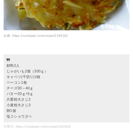
出典:
https://cookpad.com/recipe/2184162
材料2人
じゃがいも2個（300ｇ）
キャベツ(千切り)2枚
ベーコン1枚
チーズ30～40ｇ
バター20ｇ+5ｇ
片栗粉大さじ2
小麦粉大さじ3
卵1個
塩コショウ少々
引用元: https://cookpad.com/recipe/2184162