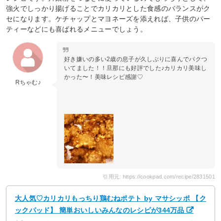
強火でしっかり揚げることでカリカリとした食感のバランスがク
セになります。ケチャップとマヨネーズを添えれば、子供のパー
ティーなどにも喜ばれるメニューでしょう。
好き嫌いの多い2歳の息子が久しぶりに喜んでパクつ
いてました！！旦那にも好評でした♪カリカリ美味し
かった〜！美味レシピ感謝♡
Rちゃむ♪
引用元: https://cookpad.com/recipe/2831501
大人気♡カリカリもっちり鶏むねポテト by マサシッポ 【ク
ックパッド】 簡単おいしいみんなのレシピが344万品