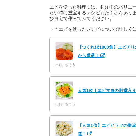
エビを使った料理には、和洋中のバリエ
たい時に重宝するレシピもたくさんあり
ひ自宅で作ってみてください。
（＊エビを使ったレシピについて詳しく
【つくれぽ1000集】エビチ
から厳選！
出典: ちそう
人気1位｜エビマヨの殿堂入りレ
出典: ちそう
【人気1位】エビピラフの殿堂
選！