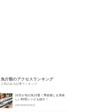
魚介類のアクセスランキング
人気のある記事ランキング
10月が旬の魚10選！季節感じる美味
しい料理レシピも紹介！
2023年09月28日