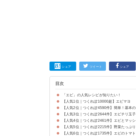
シェア
ツイート
シェア
目次
「エビ」の人気レシピが知りたい！
【人気1位｜つくれぽ10000超】エビマヨ
【人気2位｜つくれぽ4590件】簡単！基本
【人気3位｜つくれぽ2644件】エビチリ玉
【人気4位｜つくれぽ2461件】エビとマッ
【人気5位｜つくれぽ2215件】野菜たっぷ
【人気6位｜つくれぽ1735件】エビのトマ