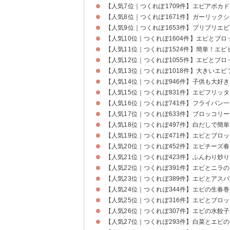
【人気7位｜つくれぽ1709件】エビアボカ
【人気8位｜つくれぽ1671件】ガーリック
【人気9位｜つくれぽ1653件】プリプリエ
【人気10位｜つくれぽ1604件】エビとブ
【人気11位｜つくれぽ1524件】簡単！エ
【人気12位｜つくれぽ1055件】エビとブ
【人気13位｜つくれぽ1018件】大きいエビ
【人気14位｜つくれぽ946件】子供も大好
【人気15位｜つくれぽ831件】エビフリッ
【人気16位｜つくれぽ741件】フライパン
【人気17位｜つくれぽ633件】ブロッコリ
【人気18位｜つくれぽ497件】白だしで簡
【人気19位｜つくれぽ471件】エビとブロ
【人気20位｜つくれぽ452件】エビチーズ
【人気21位｜つくれぽ423件】ふんわり炒
【人気22位｜つくれぽ391件】エビとニラ
【人気23位｜つくれぽ389件】エビとアス
【人気24位｜つくれぽ344件】エビの生春
【人気25位｜つくれぽ316件】エビとブロ
【人気26位｜つくれぽ307件】エビの水餃
【人気27位｜つくれぽ293件】白菜とエビ