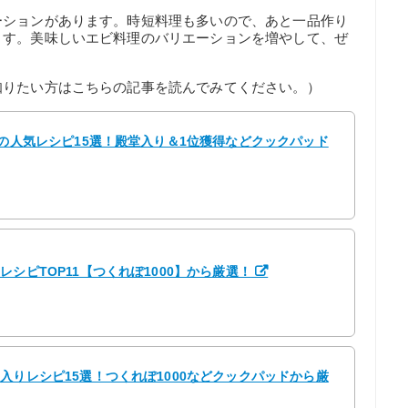
ーションがあります。時短料理も多いので、あと一品作り
ます。美味しいエビ料理のバリエーションを増やして、ぜ
知りたい方はこちらの記事を読んでみてください。）
リの人気レシピ15選！殿堂入り＆1位獲得などクックパッド
シピTOP11【つくれぽ1000】から厳選！
入りレシピ15選！つくれぽ1000などクックパッドから厳