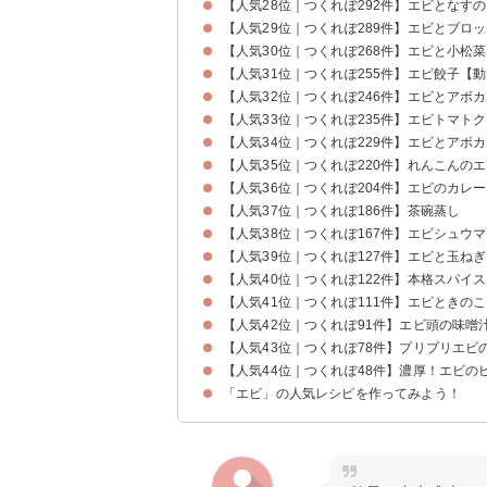
【人気28位｜つくれぽ292件】エビとなす
【人気29位｜つくれぽ289件】エビとブロ
【人気30位｜つくれぽ268件】エビと小松
【人気31位｜つくれぽ255件】エビ餃子【
【人気32位｜つくれぽ246件】エビとアボ
【人気33位｜つくれぽ235件】エビトマト
【人気34位｜つくれぽ229件】エビとアボ
【人気35位｜つくれぽ220件】れんこんの
【人気36位｜つくれぽ204件】エビのカレ
【人気37位｜つくれぽ186件】茶碗蒸し
【人気38位｜つくれぽ167件】エビシュウ
【人気39位｜つくれぽ127件】エビと玉ね
【人気40位｜つくれぽ122件】本格スパイ
【人気41位｜つくれぽ111件】エビときの
【人気42位｜つくれぽ91件】エビ頭の味噌
【人気43位｜つくれぽ78件】プリプリエビ
【人気44位｜つくれぽ48件】濃厚！エビの
「エビ」の人気レシピを作ってみよう！