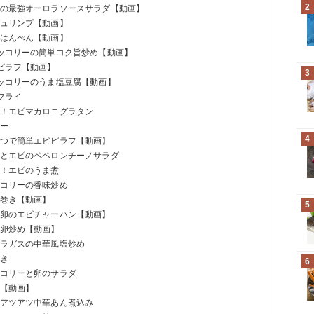
2
ドの最強オーロラソースサラダ【動画】
シュリンプ【動画】
ビはんぺん【動画】
ロッコリーの簡単コク旨炒め【動画】
ビピラフ【動画】
3
ロッコリーのうま塩豆腐【動画】
フライ
き！エビマカロニグラタン
ター
4
一つで簡単エビピラフ【動画】
ーとエビのペペロンチーノサラダ
単！エビのうま煮
ッコリーの香味炒め
春巻き【動画】
5
り卵のエビチャーハン【動画】
の卵炒め【動画】
パラガスの中華風塩炒め
巻き
6
ッコリーと卵のサラダ
子【動画】
のアツアツ中華あん煮込み