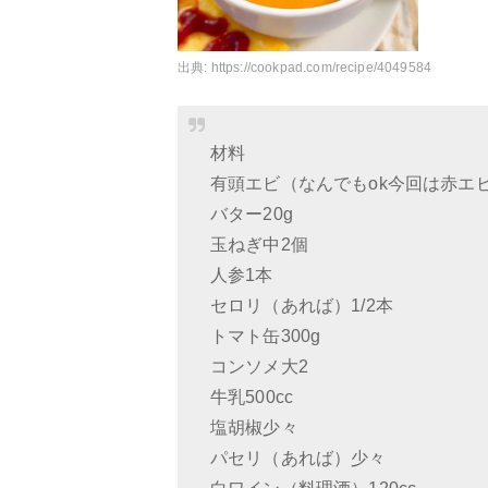
出典:
https://cookpad.com/recipe/4049584
材料
有頭エビ（なんでもok今回は赤エビ
バター20g
玉ねぎ中2個
人参1本
セロリ（あれば）1/2本
トマト缶300g
コンソメ大2
牛乳500cc
塩胡椒少々
パセリ（あれば）少々