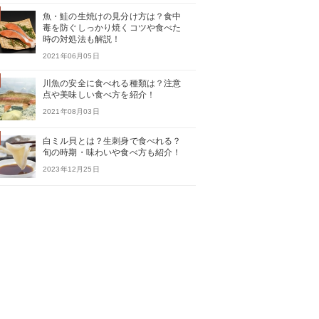
魚・鮭の生焼けの見分け方は？食中
毒を防ぐしっかり焼くコツや食べた
時の対処法も解説！
2021年06月05日
川魚の安全に食べれる種類は？注意
点や美味しい食べ方を紹介！
2021年08月03日
白ミル貝とは？生刺身で食べれる？
旬の時期・味わいや食べ方も紹介！
2023年12月25日