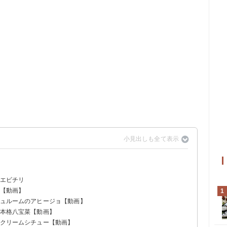
のエビチリ
子【動画】
1
シュルームのアヒージョ【動画】
り本格八宝菜【動画】
トクリームシチュー【動画】