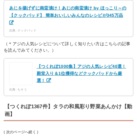
あじを揚げずに南蛮漬け！あじの南蛮漬け by ほっこり～の
【クックパッド】 簡単おいしいみんなのレシピが345万品
出典: クックパッド
（＊アジの人気レシピについて詳しく知りたい方はこちらの記事
を読んでみてください。）
【つくれぽ1000集】アジの人気レシピ40選！
殿堂入り＆1位獲得などクックパッドから厳
選！
出典: ちそう
【つくれぽ1367件】タラの和風彩り野菜あんかけ【動
画】
( 次のページへ続く )