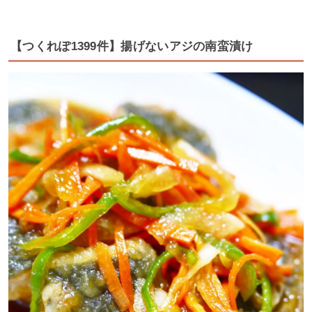
【つくれぽ1399件】揚げないアジの南蛮漬け