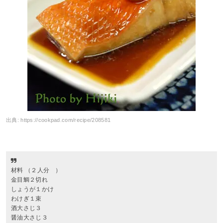
出典:
https://cookpad.com/recipe/208581
材料 （２人分 ）
金目鯛２切れ
しょうが１かけ
わけぎ１束
酒大さじ３
醤油大さじ３