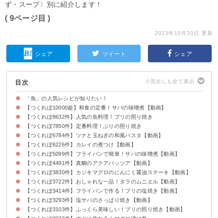
ず・スープ〉別に紹介します！
( 9ページ目 )
2023年10月20日 更新
シェア
ツイート
シェア
目次
「魚」の人気レシピが知りたい！
【つくれぽ10000超】和食の定番！サバの味噌煮【動画】
【つくれぽ8632件】人気の魚料理！ブリの照り焼き
【つくれぽ7850件】定番料理！ぶりの照り焼き
【つくれぽ6784件】ツナと玉ねぎの和風パスタ【動画】
【つくれぽ6226件】カレイの煮つけ【動画】
【つくれぽ5099件】フライパンで簡単！サバの味噌煮【動画】
【つくれぽ4491件】真鯛のアクアパッツア【動画】
【つくれぽ3830件】カジキマグロのにんにく醤油ステーキ【動画】
【つくれぽ3722件】おしゃれな一品！タラのムニエル【動画】
【つくれぽ3414件】フライパンで作る！ブリの塩焼き【動画】
【つくれぽ3293件】塩サバのさっぱり焼き【動画】
【つくれぽ3103件】ふっくら美味しい！ブリの照り焼き【動画】