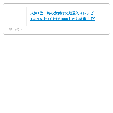
人気1位｜鯛の煮付けの殿堂入りレシピ
TOP15【つくれぽ1000】から厳選！
出典: ちそう