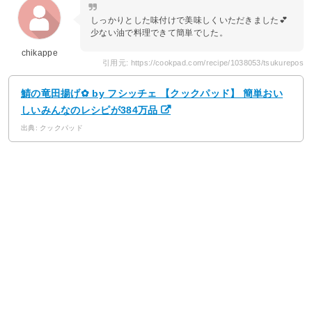
しっかりとした味付けで美味しくいただきました💕
少ない油で料理できて簡単でした。
chikappe
引用元: https://cookpad.com/recipe/1038053/tsukurepos
鯖の竜田揚げ✿ by フシッチェ 【クックパッド】 簡単おい
しいみんなのレシピが384万品
出典: クックパッド