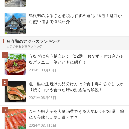
島根県のふるさと納税おすすめ返礼品5選！魅力か
ら使い道まで徹底紹介！
魚介類のアクセスランキング
人気のある記事ランキング
1
うなぎに合う献立レシピ22選！おかず・付け合わせ
などメニュー例とともに紹介！
2024年03月10日
2
魚・鮭の生焼けの見分け方は？食中毒を防ぐしっか
り焼くコツや食べた時の対処法も解説！
2021年06月05日
3
余った明太子を大量消費できる人気レシピ25選！簡
単＆美味しい使い道って？
2024年03月11日