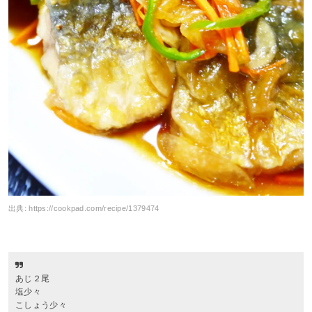
出典:
https://cookpad.com/recipe/1379474
あじ２尾
塩少々
こしょう少々