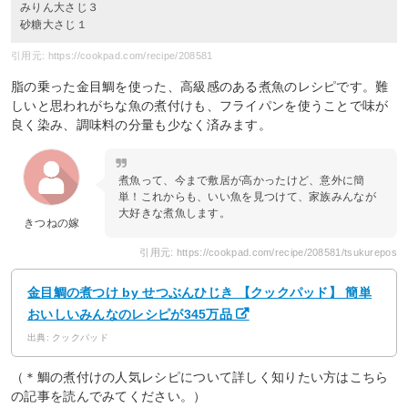
みりん大さじ３
砂糖大さじ１
引用元: https://cookpad.com/recipe/208581
脂の乗った金目鯛を使った、高級感のある煮魚のレシピです。難
しいと思われがちな魚の煮付けも、フライパンを使うことで味が
良く染み、調味料の分量も少なく済みます。
煮魚って、今まで敷居が高かったけど、意外に簡
単！これからも、いい魚を見つけて、家族みんなが
大好きな煮魚します。
きつねの嫁
引用元: https://cookpad.com/recipe/208581/tsukurepos
金目鯛の煮つけ by せつぶんひじき 【クックパッド】 簡単
おいしいみんなのレシピが345万品
出典: クックパッド
（＊鯛の煮付けの人気レシピについて詳しく知りたい方はこちら
の記事を読んでみてください。）