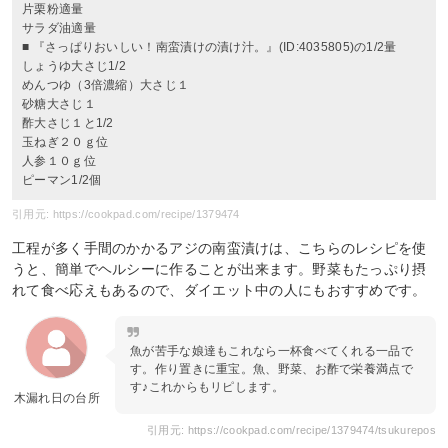
片栗粉適量
サラダ油適量
■ 『さっぱりおいしい！南蛮漬けの漬け汁。』(ID:4035805)の1/2量
しょうゆ大さじ1/2
めんつゆ（3倍濃縮）大さじ１
砂糖大さじ１
酢大さじ１と1/2
玉ねぎ２０ｇ位
人参１０ｇ位
ピーマン1/2個
引用元: https://cookpad.com/recipe/1379474
工程が多く手間のかかるアジの南蛮漬けは、こちらのレシピを使
うと、簡単でヘルシーに作ることが出来ます。野菜もたっぷり摂
れて食べ応えもあるので、ダイエット中の人にもおすすめです。
魚が苦手な娘達もこれなら一杯食べてくれる一品で
す。作り置きに重宝。魚、野菜、お酢で栄養満点で
す♪これからもリピします。
木漏れ日の台所
引用元: https://cookpad.com/recipe/1379474/tsukurepos