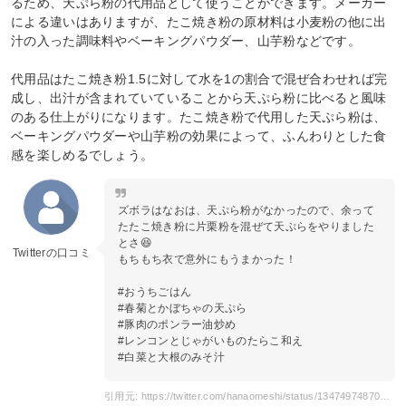
るため、天ぷら粉の代用品として使うことができます。メーカー
による違いはありますが、たこ焼き粉の原材料は小麦粉の他に出
汁の入った調味料やベーキングパウダー、山芋粉などです。
代用品はたこ焼き粉1.5に対して水を1の割合で混ぜ合わせれば完
成し、出汁が含まれていていることから天ぷら粉に比べると風味
のある仕上がりになります。たこ焼き粉で代用した天ぷら粉は、
ベーキングパウダーや山芋粉の効果によって、ふんわりとした食
感を楽しめるでしょう。
ズボラはなおは、天ぷら粉がなかったので、余って
たたこ焼き粉に片栗粉を混ぜて天ぷらをやりました
とさ😆
Twitterの口コミ
もちもち衣で意外にもうまかった！
#おうちごはん
#春菊とかぼちゃの天ぷら
#豚肉のポンラー油炒め
#レンコンとじゃがいものたらこ和え
#白菜と大根のみそ汁
引用元: https://twitter.com/hanaomeshi/status/1347497487016202245