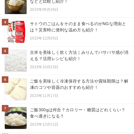
などと比較し紹介！
2023年05月26日
4
サトウのごはんをそのまま食べるのがNGな理由と
は？災害時に便利な温め方も紹介！
2023年12月05日
5
古米を美味しく炊く方法｜みりんでパサパサ感が消
える？活用レシピも紹介！
2023年10月23日
6
ご飯を美味しく冷凍保存する方法や賞味期限は？解
凍のコツや容器のおすすめも紹介！
2023年11月17日
7
ご飯300gは何合？カロリー・糖質はどれくらい？
食べ過ぎになる？
2023年12月21日