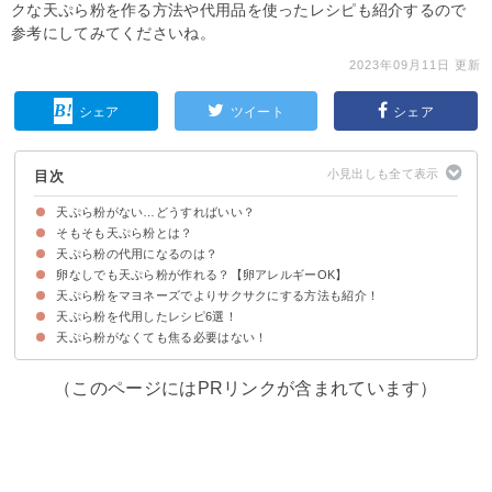
クな天ぷら粉を作る方法や代用品を使ったレシピも紹介するので
参考にしてみてくださいね。
2023年09月11日 更新
シェア
ツイート
シェア
目次
天ぷら粉がない…どうすればいい？
そもそも天ぷら粉とは？
天ぷら粉の代用になるのは？
天ぷら粉の主な原料は小麦粉
卵なしでも天ぷら粉が作れる？【卵アレルギーOK】
①小麦粉
②たこ焼き粉
③米粉
④お好み焼き粉
⑤片栗粉
⑥唐揚げ粉
⑦大豆粉
⑧タピオカ粉
⑨蕎麦粉
天ぷら粉をマヨネーズでよりサクサクにする方法も紹介！
材料
作り方・手順
天ぷら粉を代用したレシピ6選！
材料
作り方・手順
天ぷら粉がなくても焦る必要はない！
①野菜のかき揚げ
②とんかつ
③大豆粉の天ぷら
④炭酸水のフリット
⑤米粉の天ぷら
⑥蕎麦粉のかき揚げ
（このページにはPRリンクが含まれています）