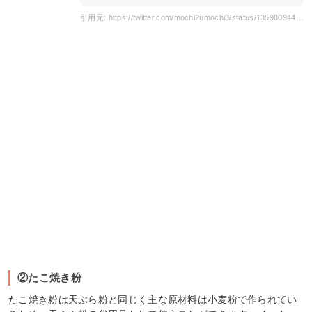
引用元: https://twitter.com/mochi2umochi3/status/1359809449959907331
②たこ焼き粉
たこ焼き粉は天ぷら粉と同じく主な原材料は小麦粉で作られてい