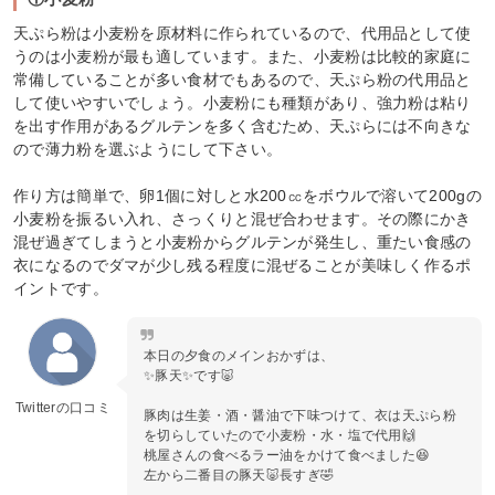
天ぷら粉は小麦粉を原材料に作られているので、代用品として使
うのは小麦粉が最も適しています。また、小麦粉は比較的家庭に
常備していることが多い食材でもあるので、天ぷら粉の代用品と
して使いやすいでしょう。小麦粉にも種類があり、強力粉は粘り
を出す作用があるグルテンを多く含むため、天ぷらには不向きな
ので薄力粉を選ぶようにして下さい。
作り方は簡単で、卵1個に対しと水200㏄をボウルで溶いて200gの
小麦粉を振るい入れ、さっくりと混ぜ合わせます。その際にかき
混ぜ過ぎてしまうと小麦粉からグルテンが発生し、重たい食感の
衣になるのでダマが少し残る程度に混ぜることが美味しく作るポ
イントです。
本日の夕食のメインおかずは、
✨豚天✨です🐷
Twitterの口コミ
豚肉は生姜・酒・醤油で下味つけて、衣は天ぷら粉
を切らしていたので小麦粉・水・塩で代用🙌
桃屋さんの食べるラー油をかけて食べました😆
左から二番目の豚天🐷長すぎ🤣