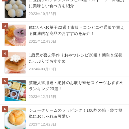
に美味しい食べ方を紹介！
2023年10月23日
3
体にいいお菓子22選！市販・コンビニや通販で買え
る健康的な商品のおすすめを紹介！
2021年12月30日
4
1歳児が喜ぶ手作りおやつレシピ20選！簡単＆栄養
たっぷりでおすすめ！
2024年03月28日
5
芸能人御用達・絶賛のお取り寄せスイーツおすすめ
ランキング23選！
2023年12月15日
6
シュークリームのラッピング！100均の箱・袋で簡
単におしゃれ＆可愛い！
2023年12月28日