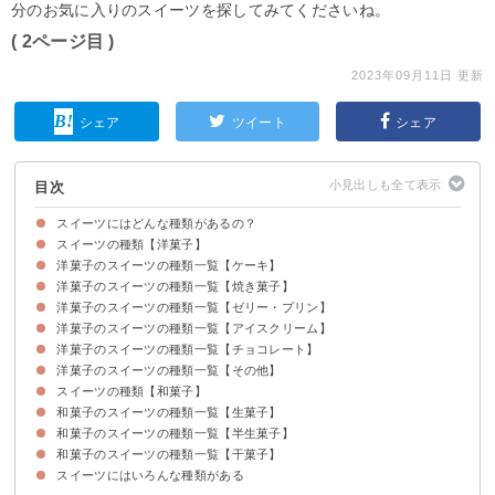
分のお気に入りのスイーツを探してみてくださいね。
( 2ページ目 )
2023年09月11日 更新
シェア
ツイート
シェア
目次
スイーツにはどんな種類があるの？
スイーツの種類【洋菓子】
洋菓子のスイーツの種類一覧【ケーキ】
洋菓子のスイーツの種類一覧【焼き菓子】
①ショートケーキ
②チョコレートケーキ
③シフォンケーキ
④チーズケーキ
⑤タルトケーキ
⑥ロールケーキ
⑦ミルフィーユ
⑧カップケーキ
⑨パウンドケーキ
⑩シュークリーム
⑪モンブラン
洋菓子のスイーツの種類一覧【ゼリー・プリン】
①クッキー
②マドレーヌ
③フィナンシェ
④マカロン
⑤ガレット・デ・ロワ
⑥スコーン
⑦ワッフル
⑧ミンスパイ
⑨ジンジャーブレッド
⑩シュトレン
⑪ウエハース
⑫カヌレ
洋菓子のスイーツの種類一覧【アイスクリーム】
①ゼリー
②カスタードプディング
③ババロア
④ムース
⑤パンナコッタ
洋菓子のスイーツの種類一覧【チョコレート】
①アイスクリーム
②ソフトクリーム
③シャーベット
④ジェラート
⑤トルコアイス
洋菓子のスイーツの種類一覧【その他】
①ガトーショコラ
②トリュフチョコレート
③生チョコレート
④ブラウニー
⑤エクレア
⑥フォンダンショコラ
スイーツの種類【和菓子】
①キャラメル
②キャンディ
③マシュマロ
④クレープ
和菓子のスイーツの種類一覧【生菓子】
和菓子のスイーツの種類一覧【半生菓子】
①団子
②たい焼き
和菓子のスイーツの種類一覧【干菓子】
①最中
②石衣
スイーツにはいろんな種類がある
①金平糖
②和三盆