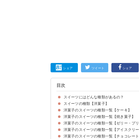
シェア
ツイート
シェア
目次
スイーツにはどんな種類があるの？
スイーツの種類【洋菓子】
洋菓子のスイーツの種類一覧【ケーキ】
洋菓子のスイーツの種類一覧【焼き菓子】
①ショートケーキ
②チョコレートケーキ
③シフォンケーキ
④チーズケーキ
⑤タルトケーキ
⑥ロールケーキ
⑦ミルフィーユ
⑧カップケーキ
⑨パウンドケーキ
⑩シュークリーム
⑪モンブラン
洋菓子のスイーツの種類一覧【ゼリー・プ
①クッキー
②マドレーヌ
③フィナンシェ
④マカロン
⑤ガレット・デ・ロワ
⑥スコーン
⑦ワッフル
⑧ミンスパイ
⑨ジンジャーブレッド
⑩シュトレン
⑪ウエハース
⑫カヌレ
洋菓子のスイーツの種類一覧【アイスクリ
①ゼリー
②カスタードプディング
③ババロア
④ムース
⑤パンナコッタ
洋菓子のスイーツの種類一覧【チョコレー
①アイスクリーム
②ソフトクリーム
③シャーベット
④ジェラート
⑤トルコアイス