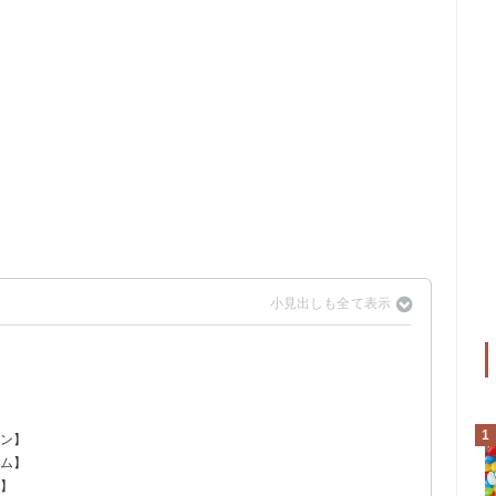
1
リン】
ーム】
ト】