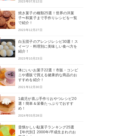
2023年07月12日
焼き菓子の種類25選！世界の洋菓
子〜和菓子まで手作りレシピを一覧
で紹介！
2023年12月27日
白玉団子のアレンジレシピ30選！ス
イーツ・料理別に美味しい食べ方を
紹介！
2023年10月23日
体にいいお菓子22選！市販・コンビ
ニや通販で買える健康的な商品のお
すすめを紹介！
2021年12月30日
1歳児が喜ぶ手作りおやつレシピ20
選！簡単＆栄養たっぷりでおすす
め！
2024年03月28日
昔懐かしい駄菓子ランキング25選
【年代別】2000年/平成生まれのお