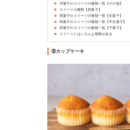
洋菓子のスイーツの種類一覧【その他】
①ガトーショコラ
②トリュフチョコレート
③生チョコレート
④ブラウニー
⑤エクレア
⑥フォンダンショコラ
スイーツの種類【和菓子】
①キャラメル
②キャンディ
③マシュマロ
④クレープ
和菓子のスイーツの種類一覧【生菓子】
和菓子のスイーツの種類一覧【半生菓子】
①団子
②たい焼き
和菓子のスイーツの種類一覧【干菓子】
①最中
②石衣
スイーツにはいろんな種類がある
①金平糖
②和三盆
⑧カップケーキ