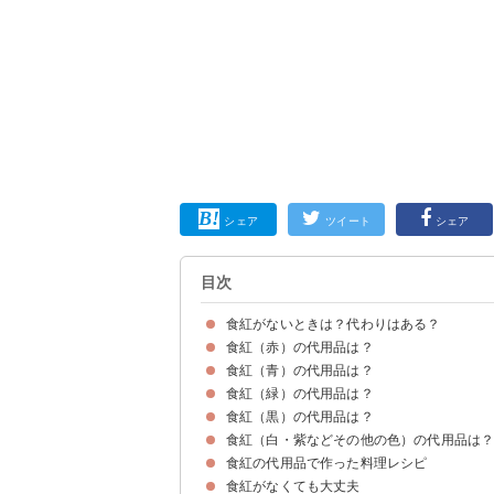
シェア
ツイート
シェア
目次
食紅がないときは？代わりはある？
食紅（赤）の代用品は？
食紅を入れる理由・役割
食紅（青）の代用品は？
①いちごジャム
②かき氷シロップ
③いちごパウダー
④トマトパウダー
食紅（緑）の代用品は？
①ブルーベリージャム
②ブルーハワイ味のかき氷シロップ
③バタフライピーパウダー
④紫芋パウダー
食紅（黒）の代用品は？
①抹茶
②ほうれん草パウダー
③青汁
食紅（白・紫などその他の色）の代用品は
①黒ごま
②海苔の佃煮
③ブラックココアパウダー
④竹炭パウダー
食紅の代用品で作った料理レシピ
デコレーション粉糖
食紅がなくても大丈夫
①食紅不使用のアイシングクッキー
②ほうれん草パウダーのパン
③黒すりごまのおにぎり