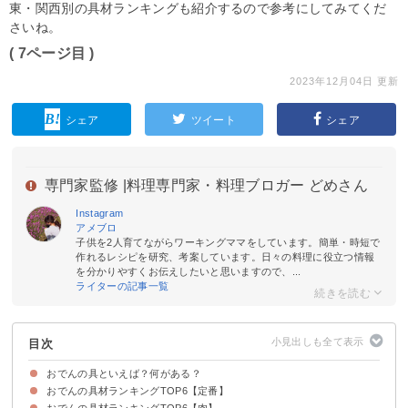
東・関西別の具材ランキングも紹介するので参考にしてみてくだ
さいね。
( 7ページ目 )
2023年12月04日 更新
シェア
ツイート
シェア
専門家監修 |
料理専門家・料理ブロガー どめさん
Instagram
アメブロ
子供を2人育てながらワーキングママをしています。簡単・時短で
作れるレシピを研究、考案しています。日々の料理に役立つ情報
を分かりやすくお伝えしたいと思いますので、...
ライターの記事一覧
目次
おでんの具といえば？何がある？
おでんの具材ランキングTOP6【定番】
おでんの具ランキングを関東・関西で比べてみよう
おでんの具材ランキングTOP6【肉】
6位：しらたき
5位：ちくわ
4位：こんにゃく
3位：餅入り巾着
2位：ゆで卵
1位：大根