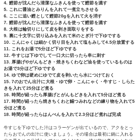
4. 鰹節が沈んだら清潔なふきんを使って鰹節を漉す
5. これに醤油とみりんを入れて一煮立ちさせる
6. ここに追い鰹として鰹節20gを入れて火を消す
7. 鰹節が沈んだら清潔なふきんを使って鰹節を漉す
8. 大根は輪切りにして皮を剥き面取りをする
9. 裏に十文字に切り込みを入れて米のとぎ汁で下ゆでする
10. こんにゃくは細かく切り目を入れて塩もみして4.5分放置する
11. これをお湯で5分ほど下ゆでする
12. 牛すじは下ゆでして一口大に切ったら串に刺す
13. 厚揚げやがんもどき・焼きちくわなど油を使っているものは
お湯で3分ほど下ゆでする
14. ゆで卵は硬めにゆでて皮を剥いたら水につけておく
15. 7のおでん出汁に大根・ゆで卵・こんにゃく・牛すじ・しらた
きを入れて25分ほど煮る
16. 時間が経ったら厚揚げとがんもどきを入れて5分ほど煮る
17. 時間が経ったら焼きちくわと鰯つみれなどの練り物を入れて5
分ほど煮る
18. 時間が経ったらはんぺんを入れて2.3分ほど煮れば完成
牛すじを下ゆでした汁はコラーゲンが出ているので、アクをとっ
たらおでんの出汁に使いましょう。その場合は最初に鍋に入れる