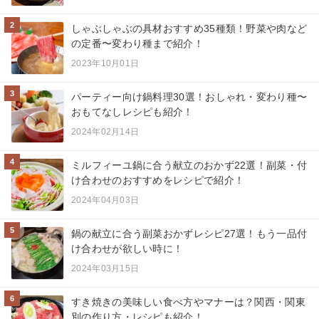
2
しゃぶしゃぶの具材おすすめ35種類！野菜や肉など
の定番〜変わり種まで紹介！
2023年10月01日
3
パーティー向け鍋料理30選！おしゃれ・変わり種〜
おもてなしレシピも紹介！
2024年02月14日
4
ミルフィーユ鍋に合う献立のおかず22選！副菜・付
け合わせのおすすめをレシピで紹介！
2024年04月03日
5
鍋の献立に合う副菜おかずレシピ27選！もう一品付
け合わせが欲しい時に！
2024年03月15日
6
すき焼きの美味しい食べ方やマナーは？関西・関東
別の作り方・レシピも紹介！