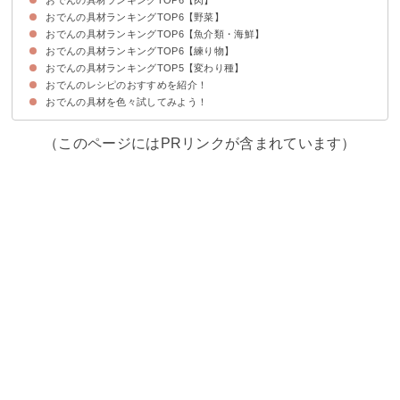
おでんの具材ランキングTOP6【野菜】
6位：豚足
5位：豚バラ
4位：手羽先
3位：ロールキャベツ
2位：ウインナー
1位：牛すじ串
おでんの具材ランキングTOP6【魚介類・海鮮】
6位：にんじん
5位：しいたけ
4位：トマト
3位：里芋
2位：昆布
1位：じゃがいも
おでんの具材ランキングTOP6【練り物】
6位：ぶり
5位：ホタテ
4位：あさり
3位：いか
2位：かに
1位：たこ
おでんの具材ランキングTOP5【変わり種】
6位：ごぼう巻き
5位：ちくわぶ
4位：つみれ
3位：がんもどき
2位：さつま揚げ
1位：はんぺん
おでんのレシピのおすすめを紹介！
6位：馬すじ
5位：春菊
4位：スパム
3位：玉ねぎ
2位：シュウマイ
1位：だし巻き卵
おでんの具材を色々試してみよう！
材料
作り方・手順
（このページにはPRリンクが含まれています）