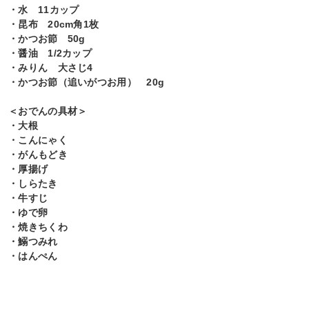
・水 11カップ
・昆布 20cm角1枚
・かつお節 50g
・醤油 1/2カップ
・みりん 大さじ4
・かつお節（追いがつお用） 20g
＜おでんの具材＞
・大根
・こんにゃく
・がんもどき
・厚揚げ
・しらたき
・牛すじ
・ゆで卵
・焼きちくわ
・鰯つみれ
・はんぺん