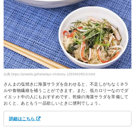
出典:
https://ameblo.jp/himahiyo-ch/entry-12554424510.html
さんまの塩焼きに海藻サラダを合わせると、不足しがちなミネラ
ルや食物繊維を補うことができます。また、低カロリーなのでダ
イエット中の人にもおすすめです。乾燥の海藻サラダを常備して
おくと、あともう一品欲しいときに便利でしょう。
詳細はこちら