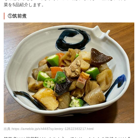
菜を5品紹介します。
①筑前煮
出典:
https://ameblo.jp/sh4487sy/entry-12822383217.html