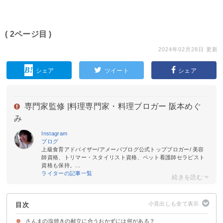
( 2ページ目 )
2024年02月28日 更新
シェア
ツイート
シェア
専門家監修 |
料理専門家・料理ブロガー 阪本めぐ
み
Instagram
ブログ
上級食育アドバイザー/アメーバブログ公式トップブロガー/ 美容
師資格、トリマー・スタイリスト資格、ペット看護師セラピスト
資格も保持。...
ライターの記事一覧
目次
さんまの塩焼きの献立に合うおかずには何がある？