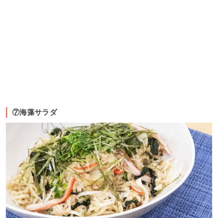
⑦海藻サラダ