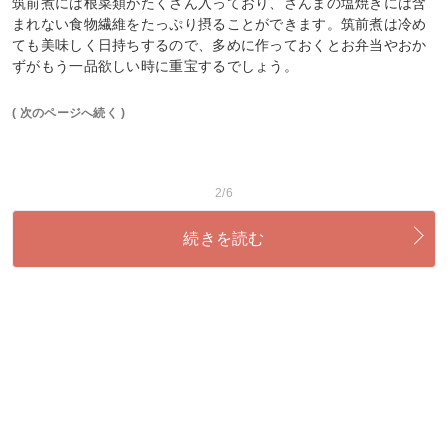
筑前煮には根菜類がたくさん入っており、さんまの塩焼きには含
まれない食物繊維をたっぷり摂ることができます。筑前煮は冷め
ても美味しく日持ちするので、多めに作っておくとお弁当やおか
ずがもう一品欲しい時に重宝するでしょう。
( 次のページへ続く )
2/6
続きを読む