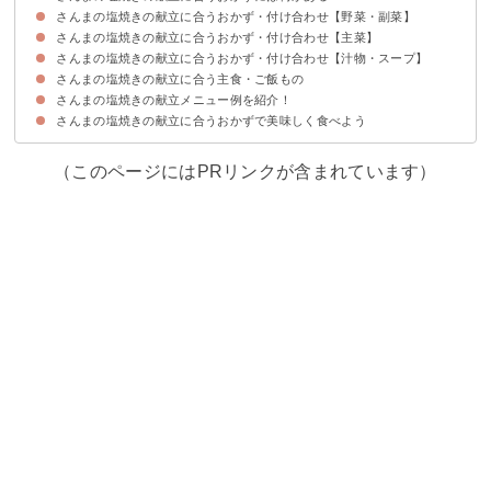
さんまの塩焼きの献立に合うおかず・付け合わせ【野菜・副菜】
さんまの塩焼きの献立に合うおかず・付け合わせ【主菜】
①大根おろし
②きゅうりとわかめの酢の物
③紅白なます
④ほうれん草のおひたし
⑤かぼちゃの煮物
⑥だし巻き卵
⑦海藻サラダ
さんまの塩焼きの献立に合うおかず・付け合わせ【汁物・スープ】
①筑前煮
②豚肉と小松菜のオイスター炒め
③あさりの酒蒸し
④豆腐ステーキ
⑤野菜と厚揚げの煮物
さんまの塩焼きの献立に合う主食・ご飯もの
①味噌汁
②豚汁
③お吸い物
④粕汁
さんまの塩焼きの献立メニュー例を紹介！
①雑穀ご飯
②栗ご飯
③さつまいもご飯
④きのこの炊き込みご飯
さんまの塩焼きの献立に合うおかずで美味しく食べよう
献立メニュー①
献立メニュー②
献立メニュー③
献立メニュー④
献立メニュー⑤
（このページにはPRリンクが含まれています）