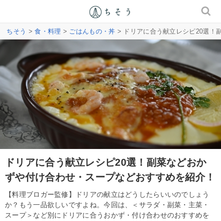
ちそう
>
食・料理
>
ごはんもの・丼
> ドリアに合う献立レシピ20選
ドリアに合う献立レシピ20選！副菜などおか
ずや付け合わせ・スープなどおすすめを紹介！
【料理ブロガー監修】ドリアの献立はどうしたらいいのでしょう
か？もう一品欲しいですよね。今回は、＜サラダ・副菜・主菜・
スープ＞など別にドリアに合うおかず・付け合わせのおすすめを