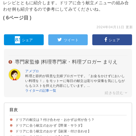
レシピとともに紹介します。ドリアに合う献立メニューの組み合
わせ例も紹介するので参考にしてみてくださいね。
( 6ページ目 )
2024年04月11日 更新
シェア
ツイート
シェア
専門家監修 |
料理専門家・料理ブロガー まりえ
アメブロ
料理と節約が得意な主婦ブロガーです。「お金をかけずにおいし
い料理を！」をモットーに毎日の献立は彩りや栄養を気にしなが
らもコストを抑えた内容にしています。...
ライターの記事一覧
目次
ドリアの献立は？付け合わせ・おかずは何が合う？
ドリアに合う献立のおかず【野菜・サラダ】
ドリアに合う献立のおかず【副菜・付け合わせ】