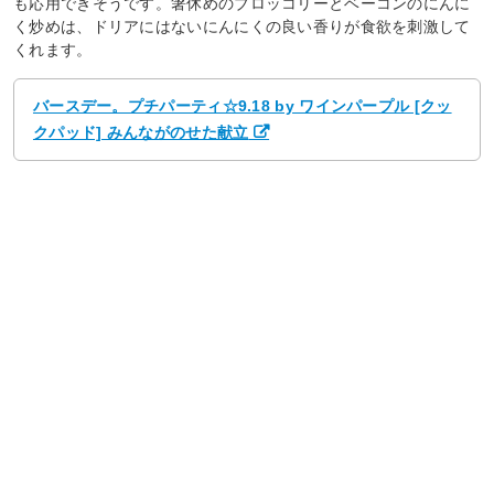
も応用できそうです。箸休めのブロッコリーとベーコンのにんに
く炒めは、ドリアにはないにんにくの良い香りが食欲を刺激して
くれます。
バースデー。プチパーティ☆9.18 by ワインパープル [クッ
クパッド] みんながのせた献立