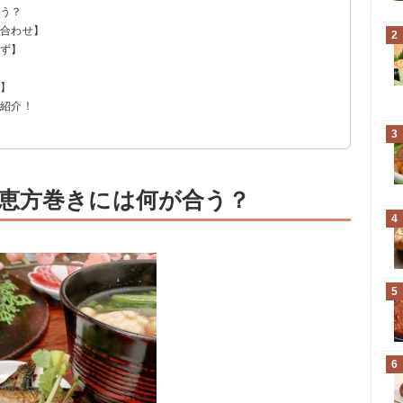
合う？
け合わせ】
2
かず】
ツ】
を紹介！
3
恵方巻きには何が合う？
4
5
6