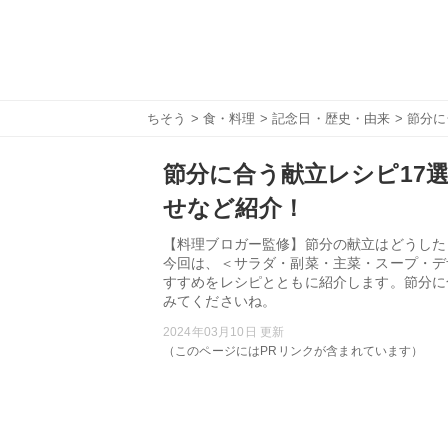
ちそう
>
食・料理
>
記念日・歴史・由来
> 節分
節分に合う献立レシピ17
せなど紹介！
【料理ブロガー監修】節分の献立はどうした
今回は、＜サラダ・副菜・主菜・スープ・デ
すすめをレシピとともに紹介します。節分に
みてくださいね。
2024年03月10日 更新
（このページにはPRリンクが含まれています）