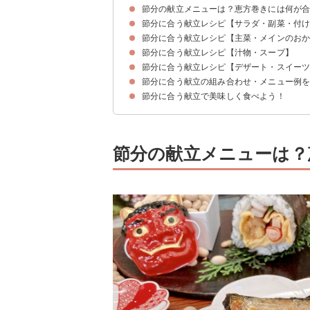
節分の献立メニューは？恵方巻きには何が
節分に合う献立レシピ【サラダ・副菜・付
節分に合う献立レシピ【主菜・メインのお
①節分豆のかぼちゃサラダ
②彩り豊かな落花生サラダ
③節分豆の煮物
④さっぱり風味のいわしの甘酢煮
節分に合う献立レシピ【汁物・スープ】
①子供も喜ぶ飾り恵方巻き
②高齢者にもおすすめ節分そば
③節分豆の炊き込みご飯
④節分の定番いわしの塩焼き
⑤つみれと大豆のトマト煮
節分に合う献立レシピ【デザート・スイー
①いわしのつみれ鍋
②鬼除け汁
③節分豆入り味噌汁
④具沢山けんちん汁
節分に合う献立の組み合わせ・メニュー例
①鬼のデコレーションカップケーキ
②鬼のクレープ
③炒り大豆と小魚のお菓子
④恵方巻き風節分豆クッキー
節分に合う献立で美味しく食べよう！
献立メニュー例①
献立メニュー例②
献立メニュー例③
節分の献立メニューは？