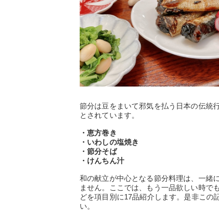
節分は豆をまいて邪気を払う日本の伝統
とされています。
・恵方巻き
・いわしの塩焼き
・節分そば
・けんちん汁
和の献立が中心となる節分料理は、一緒
ません。ここでは、もう一品欲しい時で
どを項目別に17品紹介します。是非この
い。