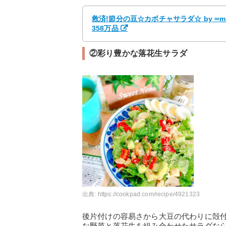
救済!節分の豆☆カボチャサラダ☆ by ∞m
358万品
②彩り豊かな落花生サラダ
出典:
https://cookpad.com/recipe/4921323
後片付けの容易さから大豆の代わりに殻
な野菜と落花生を組み合わせたサラダな