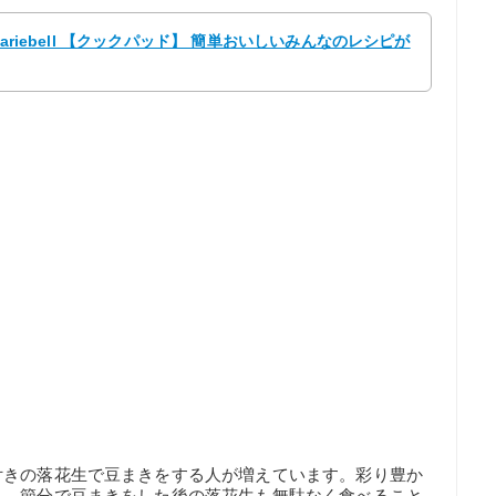
ariebell 【クックパッド】 簡単おいしいみんなのレシピが
付きの落花生で豆まきをする人が増えています。彩り豊か
ら、節分で豆まきをした後の落花生も無駄なく食べること