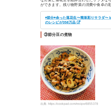
ができます。残り物野菜の消費や食卓の
◉節分◉余った落花生〜簡単彩りサラダ〜 b
のレシピが358万品
③節分豆の煮物
出典:
https://cookpad.com/recipe/6855378