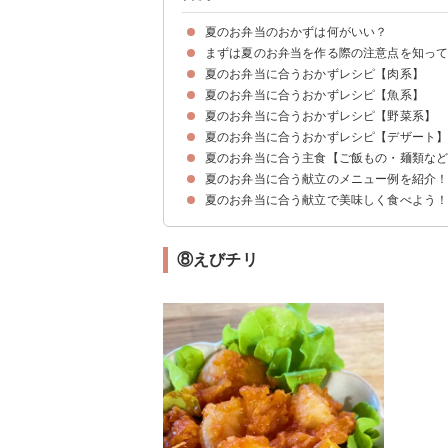
夏のお弁当のおかずは何がいい？
まずは夏のお弁当を作る際の注意点を知っ
夏のお弁当に合うおかずレシピ【肉系】
①傷みやすい具材・ソースは使わない
②容器・手は清潔にする
③持ち運ぶ際は保冷剤を忘れない
夏のお弁当に合うおかずレシピ【魚系】
①牛肉の梅煮
②肉巻きごぼうのお酢煮
③夏野菜の味噌豚肉巻き
④ささみの梅しそ焼き
⑤唐揚げの南蛮漬け
⑥手羽元のお酢煮
⑦ゴーヤの肉詰め
⑧ピーマンの肉詰め
夏のお弁当に合うおかずレシピ【野菜系】
①ぶりの梅和え
②いわしの蒲焼き
③鮭の南蛮漬け
④えびとオクラのカレー炒め
⑤さばのピリ辛焼き
⑥サバ缶のカレー春巻き
⑦白身魚のレモンマスタードソテー
⑧えびチリ
夏のお弁当に合うおかずレシピ【デザート
①ゴーヤの酢漬け
②きのこマリネ
③パプリカのマリネ
④夏野菜の卵焼き
⑤作り置きしやすいピーマン金平
⑥夏野菜のピクルス
⑦オクラとヤングコーンのカレー炒め
⑧夏野菜のケチャップ炒め
夏のお弁当に合う主食【ご飯もの・麺類な
①フルーツ寒天ゼリー
②ひとくち巾着ゼリー
③あんこ入りスイートポテト
④子供が喜ぶ動物ホットケーキ
夏のお弁当に合う献立のメニュー例を紹介
①夏野菜焼きそば
②梅しそご飯
③梅とひじきと枝豆の炊き込みご飯
④巻きいなり
⑤そばいなり
⑥卵巻きそうめん
⑦冷製梅ツナパスタ
夏のお弁当に合う献立で美味しく食べよう
献立メニュー例①夏バテ防止の暑い日向け
献立メニュー例②時短で作れる忙しい人向け
献立メニュー例③和食が好きな人向け
⑧えびチリ