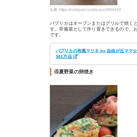
出典:
https://cookpad.com/recipe/2604810
パプリカはオーブンまたはグリルで焼く
す。常備菜として作り置きできるので、
です。
パプリカの和風マリネ by 自由が丘ママ
361万品
④夏野菜の卵焼き