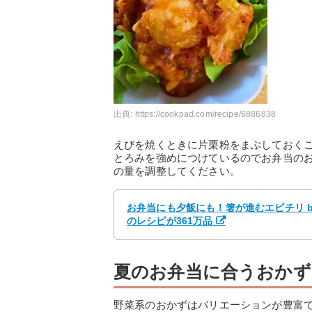
出典:
https://cookpad.com/recipe/6886838
えびを焼くときに片栗粉をまぶしておく
とろみを強めにつけているのでお弁当の
の量を調整してください。
お弁当にも夕飯にも！箸が進むエビチリ b
のレシピが361万品
夏のお弁当に合うおかず
野菜系のおかずはバリエーションが豊富