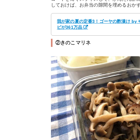
しておけば、お弁当の隙間を埋めるおか
我が家の夏の定番3！ゴーヤの酢漬け by
ピが361万品
②きのこマリネ