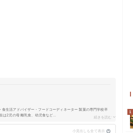
a
・食生活アドバイザー・フードコーディネーター 製菓の専門学校卒
1
は2児の母 離乳食、幼児食など...