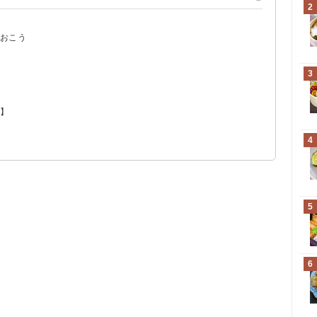
2
ておこう
3
】
ど】
！
4
！
5
6