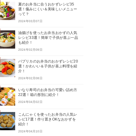
夏のお弁当に合うおかずレシピ35
選！傷みにくい＆美味しいメニュー
って？
2024年03月07日
油揚げを使ったお弁当おかずの人気
レシピ33選！簡単で子供が喜ぶ一品
も紹介！
2024年02月09日
パプリカのお弁当のおかずレシピ20
選！かわいい＆子供が喜ぶ料理を紹
介！
2024年02月08日
いなり寿司のお弁当の可愛い詰め方
22選！箱の形別に紹介！
2024年04月02日
こんにゃくを使ったお弁当の人気レ
シピ17選！作り置きOKなおかずを
紹介！
2024年04月10日