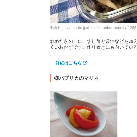
出典:
https://ameblo.jp/doisukimonburan/entry-126
炒めたきのこに、すし酢と醤油などを加
くいおかずです。作り置きにも向いてい
詳細はこちら
③パプリカのマリネ