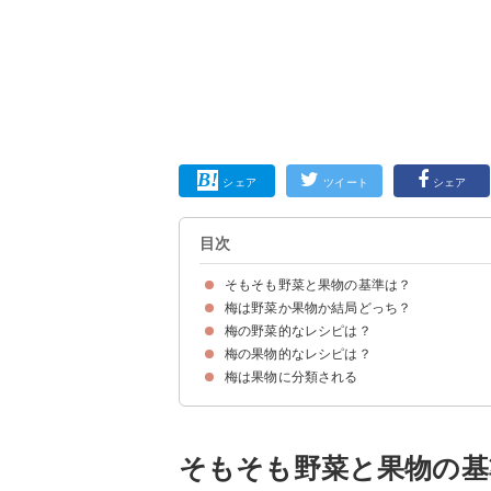
シェア
ツイート
シェア
目次
そもそも野菜と果物の基準は？
梅は野菜か果物か結局どっち？
野菜の定義
果物の定義
梅の野菜的なレシピは？
梅は基本的に「果物」に分類される
果物（野菜的果物）に分類されるその他の食材
野菜（果菜類・果実的野菜）に分類されるその他
梅の果物的なレシピは？
①梅とひじきのだし漬け
②鶏もも肉と梅の実の煮物
梅は果物に分類される
①梅ゼリー
②シャーベット
そもそも野菜と果物の基