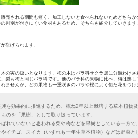
。販売される期間も短く、加工しないと食べられないためどちらか
かの判別が付きにくい食材もあるため、そちらも紹介していきます
下が挙げられます。
、木の実の扱いとなります。梅の木はバラ科サクラ属に分類わけさ
ぼ、梨も梅と同じバラ科です。他のバラ科の果物に比べ、梅は熟し
しれませんが、どの果物も一重咲きのバラや桜によく似た花をつけ
振興を効果的に推進するため、概ね2年以上栽培する草本植物
るものを「果樹」として取り扱っています。
呼ばれていないと思われる栗や梅などを果樹としている一方で
ンやイチゴ、スイカ（いずれも一年生草本植物）などは野菜と