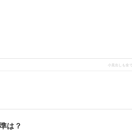
の食材
準は？