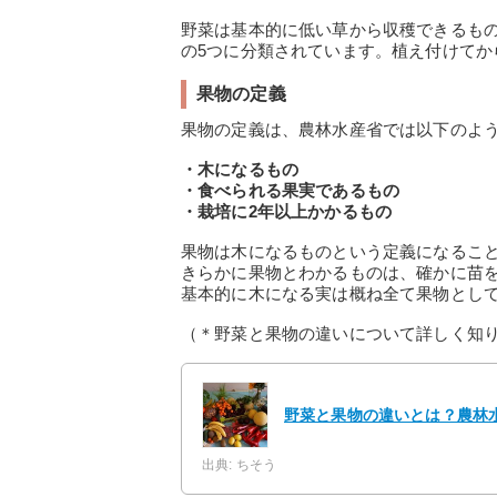
野菜は基本的に低い草から収穫できるも
の5つに分類されています。植え付けてか
果物の定義
果物の定義は、農林水産省では以下のよ
・木になるもの
・食べられる果実であるもの
・栽培に2年以上かかるもの
果物は木になるものという定義になるこ
きらかに果物とわかるものは、確かに苗
基本的に木になる実は概ね全て果物とし
（＊野菜と果物の違いについて詳しく知
野菜と果物の違いとは？農林
出典: ちそう