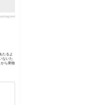
its/teigi.html
あたるよ
いないた
とから果物