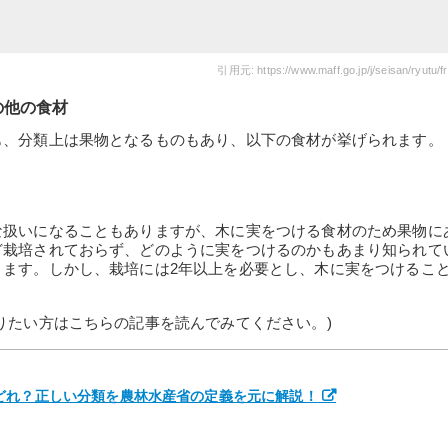
引用元: https://www.maff.go.jp/j/seisan/ryutu/fru
の他の食材
も、分類上は果物となるものもあり、以下の食材が挙げられます。
な扱いになることもありますが、木に実をつける食材のため果物に
ど栽培されておらず、どのように実をつけるのかもあまり知られて
ります。しかし、栽培には2年以上を必要とし、木に実をつけるこ
りたい方はこちらの記事を読んでみてください。)
どれ？正しい分類を農林水産省の定義を元に解説！