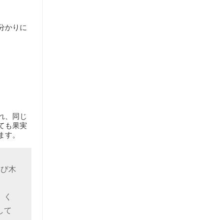
分かりに
。
れ、同じ
ても果実
ます。
及び木
、く
して