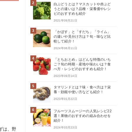
2
白ぶどうとは？マスカットや赤ぶど
うとの違いは？品種・栄養価やレシ
ピのおすすめも紹介
2021年09月21日
3
「かぼす」と「すだち」「ライム」
の違いや見分け方は？旬・味など比
較して紹介！
2024年06月11日
4
「とちおとめ」はどんな特徴のいち
ご？旬の時期・産地や味わいは？食
べ方・レシピのおすすめも紹介！
2023年09月14日
5
タマリンドとは？味・食べ方は？栄
養・効能や使い方なども紹介！
2023年01月22日
6
フルーツスムージーの人気レシピ22
選！果物のおすすめの組み合わせを
紹介！
2024年03月23日
ずは、野