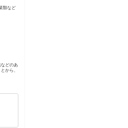
菜類など
桃などのあ
ことから、