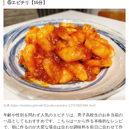
⑤エビチリ【15分】
出典:
https://ameblo.jp/mai0411sakura/entry-12797825684.html
年齢や性別を問わず人気のエビチリは、男子高校生のお弁当箱の
一品としてもおすすめです。こちらは一から作る本格的なレシピ
で、朝に作るのが大変な場合は合わせ調味料を前日に合わせて作