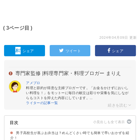
( 3ページ目 )
2024年04月09日 更新
シェア
ツイート
シェア
専門家監修 |
料理専門家・料理ブロガー まりえ
アメブロ
料理と節約が得意な主婦ブロガーです。「お金をかけずにおいし
い料理を！」をモットーに毎日の献立は彩りや栄養を気にしなが
らもコストを抑えた内容にしています。...
ライターの記事一覧
目次
男子高校生が喜ぶお弁当は？めんどくさい時でも簡単で早いおかずを紹
介！