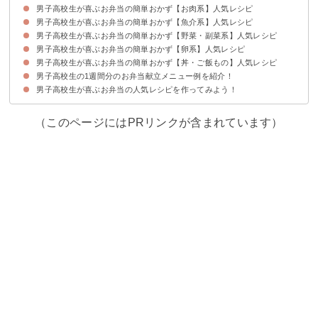
男子高校生が喜ぶお弁当の簡単おかず【お肉系】人気レシピ
男子高校生が喜ぶお弁当の簡単おかず【魚介系】人気レシピ
①鶏の唐揚げ【20分】
②鶏ひき肉のチーズ照り焼き【15分】
③作り置きできるカルビ焼き風ハンバーグ【5分】
④レンジで時短ミートローフ【5分】
⑤牛肉の野菜巻き【10分】
男子高校生が喜ぶお弁当の簡単おかず【野菜・副菜系】人気レシピ
①白身魚揚げの照り焼き【10分】
②ゴマ鯖の竜田揚げ【10分】
③鯖の味噌焼き【15分】
④白身魚のフライ【10分】
⑤エビチリ【15分】
⑥作り置きできるホタテの照り焼き【20分】
男子高校生が喜ぶお弁当の簡単おかず【卵系】人気レシピ
①夏野菜の塩きんぴら【20分】
②エビと枝豆の春巻き【10分】
③レンジで簡単ブロッコリーの胡麻和え【5分】
④ほうれん草とベーコンのバター炒め【10分】
⑤ナポリタン【10分】
男子高校生が喜ぶお弁当の簡単おかず【丼・ご飯もの】人気レシピ
①油揚げ卵【25分】
②スコッチエッグ【15分】
③ベーコンエッグ【5分】
⑤ツナ入りオムレツ【10分】
男子高校生の1週間分のお弁当献立メニュー例を紹介！
①いなり寿司【10分】
②ボリューム満点肉巻きおにぎり【10分】
③カツ丼【20分】
④牛丼【20分】
⑤スパムむすび【5分】
男子高校生が喜ぶお弁当の人気レシピを作ってみよう！
月曜日のお弁当の献立①手早くお弁当を詰めたい時におすすめ
火曜日のお弁当の献立②炊き込みご飯で栄養バランスも良くなるお弁当
水曜日のお弁当の献立③ボリューム満点でも彩りもきれいに
木曜日のお弁当の献立④体を作るための栄養をしっかり摂れるお弁当
金曜日のお弁当の献立⑤マンネリ回避の丼物
土曜日のお弁当の献立⑥部活に食べるボリューム満点の弁当
（このページにはPRリンクが含まれています）