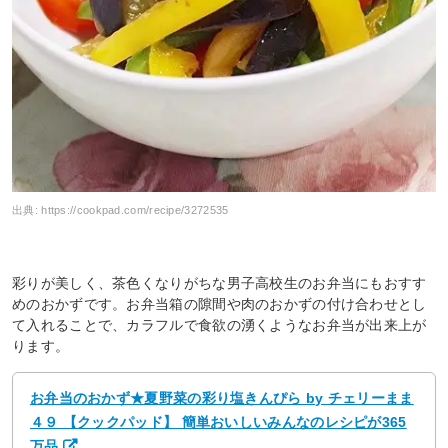
出典:
https://cookpad.com/recipe/3272535
彩りが美しく、茶色くなりがちな男子高校生のお弁当にもおすす
めのおかずです。お弁当箱の隙間や肉のおかずの付け合わせとし
て入れることで、カラフルで食欲の湧くようなお弁当が出来上が
ります。
お弁当のおかず★夏野菜の彩り塩きんぴら by チェリーまま
４９ 【クックパッド】 簡単おいしいみんなのレシピが365
万品