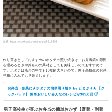
出典:
https://cookpad.com/recipe/5613506
作り置きとしておすすめのホタテの照り焼きは、お弁当箱の隙間
を埋めるときや丼ものの具材としても美味しいのでおすすめで
す。ホタテは魚介の中でも比較的大きいので、男子高校生のお弁
当箱に入れても見栄えします。
お弁当・副菜に★ホタテの簡単照り焼き by とまぷり★ 【ク
ックパッド】 簡単おいしいみんなのレシピが365万品
男子高校生が喜ぶお弁当の簡単おかず【野菜・副菜