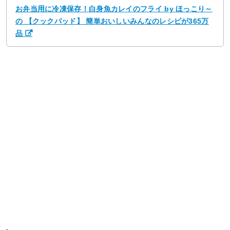
お弁当用に冷凍保存！白身魚カレイのフライ by ほっこり～
の 【クックパッド】 簡単おいしいみんなのレシピが365万
品