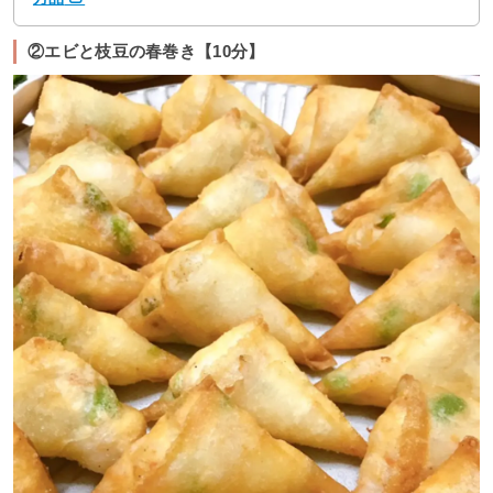
②エビと枝豆の春巻き【10分】