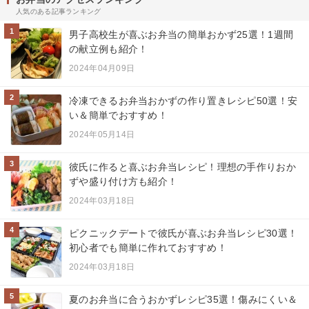
人気のある記事ランキング
1
男子高校生が喜ぶお弁当の簡単おかず25選！1週間
の献立例も紹介！
2024年04月09日
2
冷凍できるお弁当おかずの作り置きレシピ50選！安
い＆簡単でおすすめ！
2024年05月14日
3
彼氏に作ると喜ぶお弁当レシピ！理想の手作りおか
ずや盛り付け方も紹介！
2024年03月18日
4
ピクニックデートで彼氏が喜ぶお弁当レシピ30選！
初心者でも簡単に作れておすすめ！
2024年03月18日
5
夏のお弁当に合うおかずレシピ35選！傷みにくい＆