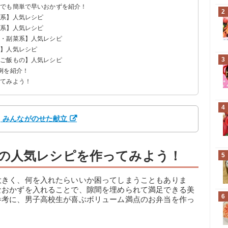
時でも簡単で早いおかずを紹介！
2
肉系】人気レシピ
介系】人気レシピ
】
菜・副菜系】人気レシピ
系】人気レシピ
3
・ご飯もの】人気レシピ
例を紹介！
ってみよう！
時におすすめ
ンスも良くなるお弁当
もきれいに
っかり摂れるお弁当
満点の弁当
4
ド] みんながのせた献立
の人気レシピを作ってみよう！
5
大きく、何を入れたらいいか困ってしまうこともありま
なおかずを入れることで、隙間を埋められて満足できる美
6
参考に、男子高校生が喜ぶボリューム満点のお弁当を作っ