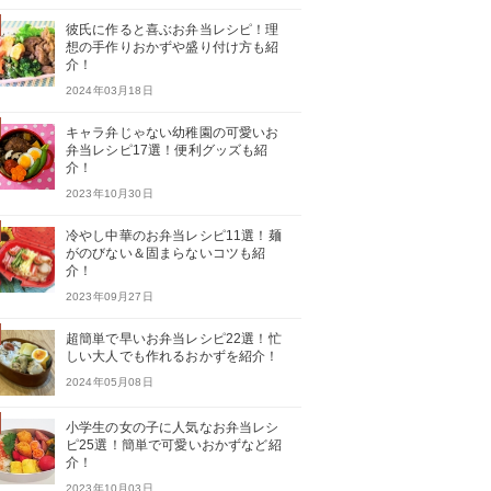
彼氏に作ると喜ぶお弁当レシピ！理
想の手作りおかずや盛り付け方も紹
介！
2024年03月18日
キャラ弁じゃない幼稚園の可愛いお
弁当レシピ17選！便利グッズも紹
介！
2023年10月30日
冷やし中華のお弁当レシピ11選！麺
がのびない＆固まらないコツも紹
介！
2023年09月27日
超簡単で早いお弁当レシピ22選！忙
しい大人でも作れるおかずを紹介！
2024年05月08日
小学生の女の子に人気なお弁当レシ
ピ25選！簡単で可愛いおかずなど紹
介！
2023年10月03日