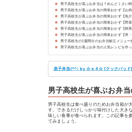
男子高校生が喜ぶお弁当は？めんどくさい
男子高校生が喜ぶお弁当の簡単おかず【お
男子高校生が喜ぶお弁当の簡単おかず【魚
①鶏の唐揚げ【20分】
②鶏ひき肉のチーズ照り焼き【15分】
③作り置きできるカルビ焼き風ハンバーグ【5分
④レンジで時短ミートローフ【5分】
⑤牛肉の野菜巻き【10分】
男子高校生が喜ぶお弁当の簡単おかず【野
①白身魚揚げの照り焼き【10分】
②ゴマ鯖の竜田揚げ【10分】
③鯖の味噌焼き【15分】
④白身魚のフライ【10分】
⑤エビチリ【15分】
⑥作り置きできるホタテの照り焼き【20分】
男子高校生が喜ぶお弁当の簡単おかず【卵
①夏野菜の塩きんぴら【20分】
②エビと枝豆の春巻き【10分】
③レンジで簡単ブロッコリーの胡麻和え【5分】
④ほうれん草とベーコンのバター炒め【10分】
⑤ナポリタン【10分】
男子高校生が喜ぶお弁当の簡単おかず【丼
①油揚げ卵【25分】
②スコッチエッグ【15分】
③ベーコンエッグ【5分】
⑤ツナ入りオムレツ【10分】
男子高校生の1週間分のお弁当献立メニュー
①いなり寿司【10分】
②ボリューム満点肉巻きおにぎり【10分】
③カツ丼【20分】
④牛丼【20分】
⑤スパムむすび【5分】
男子高校生が喜ぶお弁当の人気レシピを作
月曜日のお弁当の献立①手早くお弁当を詰めたい
火曜日のお弁当の献立②炊き込みご飯で栄養バラ
水曜日のお弁当の献立③ボリューム満点でも彩り
木曜日のお弁当の献立④体を作るための栄養をし
金曜日のお弁当の献立⑤マンネリ回避の丼物
土曜日のお弁当の献立⑥部活に食べるボリューム
息子弁当(^^♪ by ☆ｓ４☆ [クックパッ
男子高校生が喜ぶお弁当
男子高校生は食べ盛りのためお弁当箱が
す。できるだけしっかり味付けした大き
味しい食事が食べられます。この記事を
てみましょう。