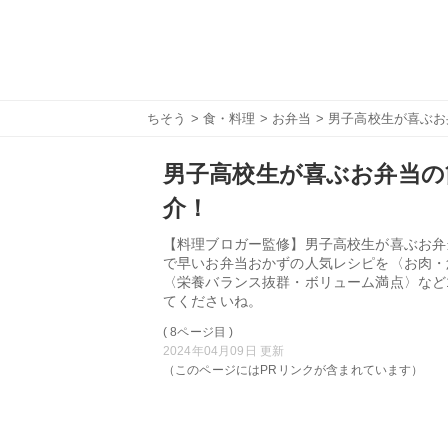
ちそう
>
食・料理
>
お弁当
> 男子高校生が喜ぶお
男子高校生が喜ぶお弁当の
介！
【料理ブロガー監修】男子高校生が喜ぶお弁
で早いお弁当おかずの人気レシピを〈お肉・
〈栄養バランス抜群・ボリューム満点〉など
てくださいね。
( 8ページ目 )
2024年04月09日 更新
（このページにはPRリンクが含まれています）