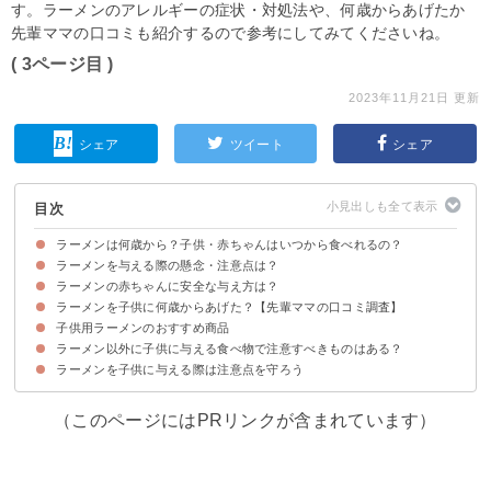
す。ラーメンのアレルギーの症状・対処法や、何歳からあげたか
先輩ママの口コミも紹介するので参考にしてみてくださいね。
( 3ページ目 )
2023年11月21日 更新
シェア
ツイート
シェア
目次
ラーメンは何歳から？子供・赤ちゃんはいつから食べれるの？
ラーメンを与える際の懸念・注意点は？
ラーメンは1歳~1歳半頃が与える時期の目安
ラーメンの赤ちゃんに安全な与え方は？
①塩分・脂質や食品添加物
②スープ・麺の温度
③アレルギー
ラーメンを子供に何歳からあげた？【先輩ママの口コミ調査】
①まずは少量で様子を見る
②与える量・頻度に注意する
③病院にいけるような状況にしておくと安心
子供用ラーメンのおすすめ商品
ラーメン以外に子供に与える食べ物で注意すべきものはある？
①アンパンマンらーめんカップ しょうゆ味 15個入り（1,740円）
②COCONICOラーメン3食セット（2,500円）
ラーメンを子供に与える際は注意点を守ろう
（このページにはPRリンクが含まれています）