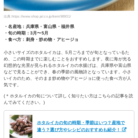
出典:
https://www.shop.jal.co.jp/item/98931/
・名産地：兵庫県・富山県・福井県
・旬の時期：3月〜5月
・食べ方：刺身・炒め物・アヒージョ
小さいサイズのホタルイカは、5月ごろまでが旬となっているた
め、この時期までに楽しむことをおすすめします。夜に海が光る
幻想的な光景が見られるホタルイカの水揚げは、兵庫県や富山県
などで見ることができ、春の季節の風物詩となっています。小さ
いイカのため、そのまま炒め物やアヒージョに使った食べ方が人
気です。
(＊ホタルイカの旬について詳しく知りたい方はこちらの記事を読
んでみてください。)
ホタルイカの旬の時期・季節はいつ？産地で
違う？選び方やレシピのおすすめも紹介！