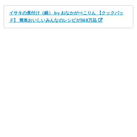
イサキの煮付け（鍋） by おなかがぺこりん 【クックパッ
ド】 簡単おいしいみんなのレシピが368万品