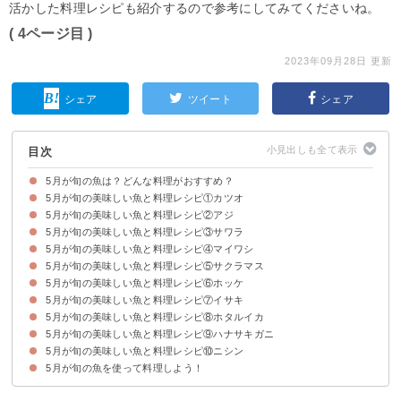
活かした料理レシピも紹介するので参考にしてみてくださいね。
( 4ページ目 )
2023年09月28日 更新
シェア
ツイート
シェア
目次
5月が旬の魚は？どんな料理がおすすめ？
5月が旬の美味しい魚と料理レシピ①カツオ
5月が旬の美味しい魚と料理レシピ②アジ
料理レシピ｜初ガツオのカルパッチョ
5月が旬の美味しい魚と料理レシピ③サワラ
料理レシピ｜アジのカレーマヨソテー
5月が旬の美味しい魚と料理レシピ④マイワシ
料理レシピ｜サワラのクリームソテー
5月が旬の美味しい魚と料理レシピ⑤サクラマス
料理レシピ｜イワシのマリネ
5月が旬の美味しい魚と料理レシピ⑥ホッケ
料理レシピ｜サクラマスのムニエル
5月が旬の美味しい魚と料理レシピ⑦イサキ
料理レシピ｜ホッケの唐揚げ
5月が旬の美味しい魚と料理レシピ⑧ホタルイカ
料理レシピ｜イサキの煮付け
5月が旬の美味しい魚と料理レシピ⑨ハナサキガニ
料理レシピ｜ホタルイカの炊き込みご飯
5月が旬の美味しい魚と料理レシピ⑩ニシン
料理レシピ｜ハナサキガニのスープご飯
5月が旬の魚を使って料理しよう！
料理レシピ｜ニシンとかぼちゃの包み焼き