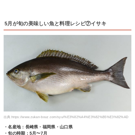
5月が旬の美味しい魚と料理レシピ⑦イサキ
出典:
https://www.zukan-bouz.com/syu/%E3%82%A4%E3%82%B5%E3%82%AD
・名産地：長崎県・福岡県・山口県
・旬の時期：5月〜7月