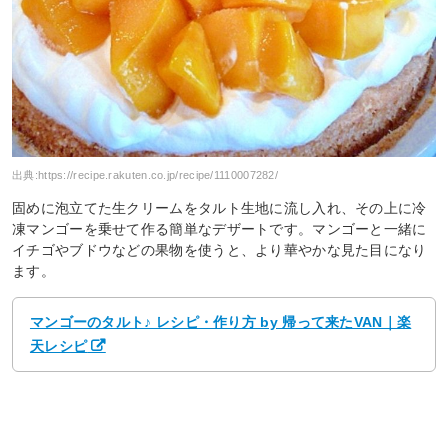
出典:
https://recipe.rakuten.co.jp/recipe/1110007282/
固めに泡立てた生クリームをタルト生地に流し入れ、その上に冷
凍マンゴーを乗せて作る簡単なデザートです。マンゴーと一緒に
イチゴやブドウなどの果物を使うと、より華やかな見た目になり
ます。
マンゴーのタルト♪ レシピ・作り方 by 帰って来たVAN｜楽
天レシピ