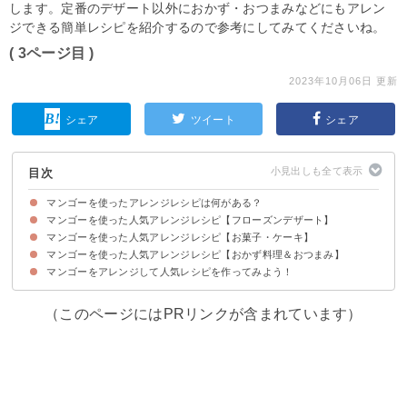
します。定番のデザート以外におかず・おつまみなどにもアレン
ジできる簡単レシピを紹介するので参考にしてみてくださいね。
( 3ページ目 )
2023年10月06日 更新
シェア
ツイート
シェア
目次
マンゴーを使ったアレンジレシピは何がある？
マンゴーを使った人気アレンジレシピ【フローズンデザート】
マンゴーを使った人気アレンジレシピ【お菓子・ケーキ】
①冷凍マンゴーのアイス
②マンゴーのかき氷
③冷凍マンゴーのスムージー
④ドライマンゴーとヨーグルトのココナッツアイス
⑤低カロリーのマンゴーシェイク
⑥完熟マンゴーとクリームチーズのアイスクリーム
マンゴーを使った人気アレンジレシピ【おかず料理＆おつまみ】
①マンゴーヨーグルトプリン
②冷凍マンゴーでレアチーズケーキ
③マンゴーのダックワーズ
④マンゴーの杏仁豆腐
⑤冷凍マンゴーのタルト
⑥マンゴーのロールケーキ
⑦マンゴーの焼き菓子
⑧マンゴーとココナッツのパウンドケーキ
⑨マンゴーとフルーツのスコップケーキ
⑩冷凍マンゴーのパンナコッタ
マンゴーをアレンジして人気レシピを作ってみよう！
①マンゴーと鶏むね肉のカシューナッツ炒め
②青マンゴーの人参炒め
③マンゴーとエビのサラダ
④マンゴーときゅうりのサラダ
⑤マンゴーカレー
⑥マンゴーソースのチキンソテー
（このページにはPRリンクが含まれています）