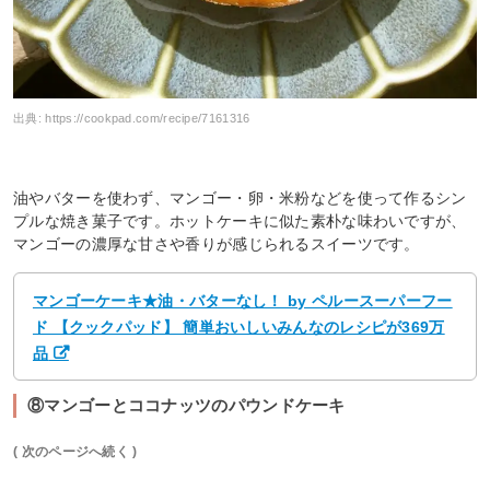
出典:
https://cookpad.com/recipe/7161316
油やバターを使わず、マンゴー・卵・米粉などを使って作るシン
プルな焼き菓子です。ホットケーキに似た素朴な味わいですが、
マンゴーの濃厚な甘さや香りが感じられるスイーツです。
マンゴーケーキ★油・バターなし！ by ペルースーパーフー
ド 【クックパッド】 簡単おいしいみんなのレシピが369万
品
⑧マンゴーとココナッツのパウンドケーキ
( 次のページへ続く )