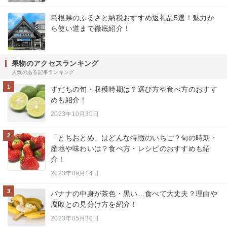
島根県のふるさと納税おすすめ返礼品5選！魅力か
ら使い道まで徹底紹介！
果物のアクセスランキング
人気のある記事ランキング
1
すだちの旬・収穫時期は？選び方や食べ方のおすす
めも紹介！
2023年10月30日
2
「とちおとめ」はどんな特徴のいちご？旬の時期・
産地や味わいは？食べ方・レシピのおすすめも紹
介！
2023年09月14日
3
バナナの中身が茶色・黒い…食べて大丈夫？理由や
腐敗との見分け方を紹介！
2023年05月30日