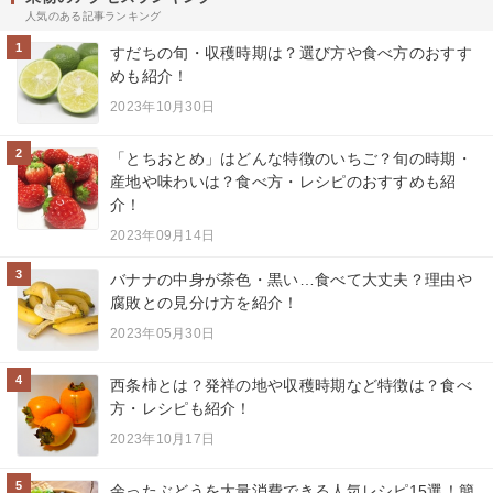
人気のある記事ランキング
1
すだちの旬・収穫時期は？選び方や食べ方のおすす
めも紹介！
2023年10月30日
2
「とちおとめ」はどんな特徴のいちご？旬の時期・
産地や味わいは？食べ方・レシピのおすすめも紹
介！
2023年09月14日
3
バナナの中身が茶色・黒い…食べて大丈夫？理由や
腐敗との見分け方を紹介！
2023年05月30日
4
西条柿とは？発祥の地や収穫時期など特徴は？食べ
方・レシピも紹介！
2023年10月17日
5
余ったぶどうを大量消費できる人気レシピ15選！簡