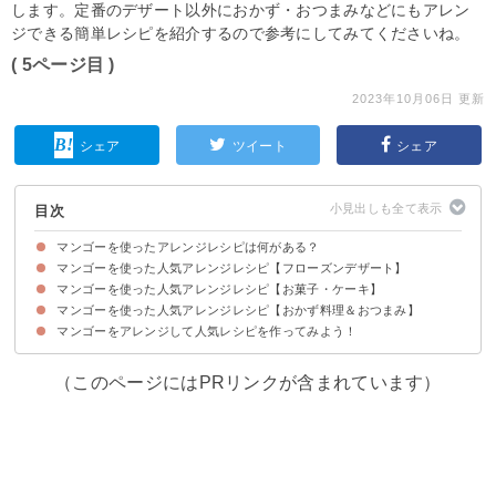
します。定番のデザート以外におかず・おつまみなどにもアレン
ジできる簡単レシピを紹介するので参考にしてみてくださいね。
( 5ページ目 )
2023年10月06日 更新
シェア
ツイート
シェア
目次
マンゴーを使ったアレンジレシピは何がある？
マンゴーを使った人気アレンジレシピ【フローズンデザート】
マンゴーを使った人気アレンジレシピ【お菓子・ケーキ】
①冷凍マンゴーのアイス
②マンゴーのかき氷
③冷凍マンゴーのスムージー
④ドライマンゴーとヨーグルトのココナッツアイス
⑤低カロリーのマンゴーシェイク
⑥完熟マンゴーとクリームチーズのアイスクリーム
マンゴーを使った人気アレンジレシピ【おかず料理＆おつまみ】
①マンゴーヨーグルトプリン
②冷凍マンゴーでレアチーズケーキ
③マンゴーのダックワーズ
④マンゴーの杏仁豆腐
⑤冷凍マンゴーのタルト
⑥マンゴーのロールケーキ
⑦マンゴーの焼き菓子
⑧マンゴーとココナッツのパウンドケーキ
⑨マンゴーとフルーツのスコップケーキ
⑩冷凍マンゴーのパンナコッタ
マンゴーをアレンジして人気レシピを作ってみよう！
①マンゴーと鶏むね肉のカシューナッツ炒め
②青マンゴーの人参炒め
③マンゴーとエビのサラダ
④マンゴーときゅうりのサラダ
⑤マンゴーカレー
⑥マンゴーソースのチキンソテー
（このページにはPRリンクが含まれています）