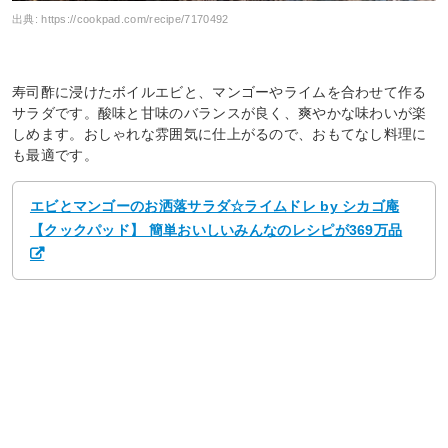
出典:
https://cookpad.com/recipe/7170492
寿司酢に浸けたボイルエビと、マンゴーやライムを合わせて作る
サラダです。酸味と甘味のバランスが良く、爽やかな味わいが楽
しめます。おしゃれな雰囲気に仕上がるので、おもてなし料理に
も最適です。
エビとマンゴーのお洒落サラダ☆ライムドレ by シカゴ庵
【クックパッド】 簡単おいしいみんなのレシピが369万品