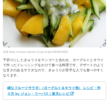
出典:
https://recipe.rakuten.co.jp/recipe/1650005968/
千切りにしたきゅうりをマンゴーと合わせ、ヨーグルトとキウイ
で作ったドレッシングをかけて食べる料理です。デザートのよう
な甘さのあるサラダなので、きゅうりが苦手な人でも食べやすく
なります。
緑なフルーツサラダ♪（ヨーグルト＆キウイ他） レシピ・作
り方 by ジョン・リーバス｜楽天レシピ