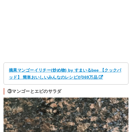
摘果マンゴーイリチー(炒め物) by すまいるbee 【クックパ
ッド】 簡単おいしいみんなのレシピが369万品
③マンゴーとエビのサラダ