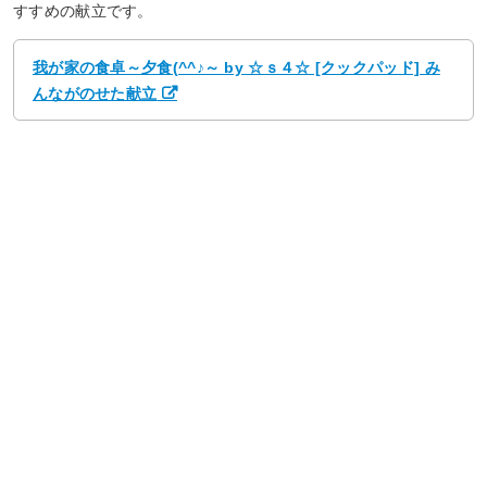
すすめの献立です。
我が家の食卓～夕食(^^♪～ by ☆ｓ４☆ [クックパッド] み
んながのせた献立