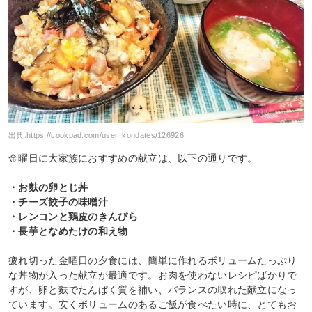
出典:
https://cookpad.com/user_kondates/126926
金曜日に大家族におすすめの献立は、以下の通りです。
・お麩の卵とじ丼
・チーズ餃子の味噌汁
・レンコンと鶏皮のきんぴら
・長芋となめたけの和え物
疲れ切った金曜日の夕食には、簡単に作れるボリュームたっぷり
な丼物が入った献立が最適です。お肉を使わないレシピばかりで
すが、卵と麩でたんぱく質を補い、バランスの取れた献立になっ
ています。安くボリュームのあるご飯が食べたい時に、とてもお