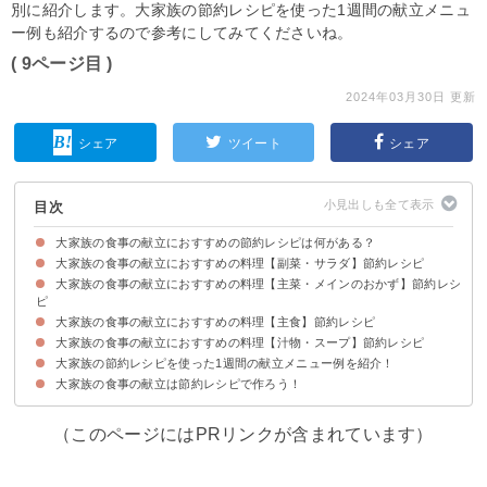
別に紹介します。大家族の節約レシピを使った1週間の献立メニュ
ー例も紹介するので参考にしてみてくださいね。
( 9ページ目 )
2024年03月30日 更新
シェア
ツイート
シェア
目次
大家族の食事の献立におすすめの節約レシピは何がある？
大家族の食事の献立におすすめの料理【副菜・サラダ】節約レシピ
大家族の食事の献立におすすめの料理【主菜・メインのおかず】節約レシ
①簡単もやしのチーズ焼き【80円】
②ちくわのらのり塩マヨ炒め【70円】
③簡単で安いもやしとニラのナムル【100円】
④腸活にも最適な節約おからサラダ【100円】
⑤キャベツとちくわの煮浸し【60円】
⑥カニカマの三色中華風サラダ【150円】
⑦切り干し大根・昆布・人参の和風炒め【100円】
⑧豆苗と鯖缶の和え物【50円】
ピ
大家族の食事の献立におすすめの料理【主食】節約レシピ
①ご飯との相性抜群の鷄つくね【81円】
②高野豆腐でボリュームアップ肉巻き【105円】
③鶏胸肉で味付き天ぷら【100円】
④ご飯に合うこんにゃくステーキ【80円】
⑤おつまみにもなる高野豆腐の唐揚げ【100円】
⑥スタミナ満点な豆腐のガーリックステーキ【30円】
⑦ご飯が進む豚ニラもやしの炒め物【162円】
⑧ボリューム満点な豚肉と豆腐の油揚げ包み煮【120円】
⑨カニカマで節約蟹風味シュウマイ【250円】
⑩豆腐の揚げ巻き甘酢餡かけ【100円】
大家族の食事の献立におすすめの料理【汁物・スープ】節約レシピ
①ボリュームな簡単ちくわ丼【50円】
②釜玉うどん【150円】
③ボリューム満点なグラタンパスタ【120円】
④鯖の味噌煮缶で簡単な焼きうどん【80円】
⑤スタミナ満点な麻婆豆腐丼【50円】
⑥簡単なちくわチャーハン【50円】
⑦イワシ缶を使った簡単パスタ【60円】
⑧簡単でボリューム満点なお好み焼き【100円】
⑨シーフードミックスを使った節約海鮮塩焼きそば【300円】
⑩根菜たっぷり力うどん【120円】
⑪キャベツと塩昆布の節約パスタ【100円】
⑫カニカマでボリューム満点な餡掛けチャーハン【69円】
大家族の節約レシピを使った1週間の献立メニュー例を紹介！
①わかめのボリュームたっぷりスープ【65円】
②焼肉屋風の卵スープ【20円】
③市販のシュウマイを使ったもやしのボリューム満点スープ【100円】
大家族の食事の献立は節約レシピで作ろう！
月曜日の献立
火曜日の献立
水曜日の献立
木曜日の献立
金曜日の献立
土曜日の献立
日曜日の献立
（このページにはPRリンクが含まれています）