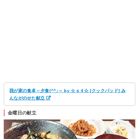
我が家の食卓～夕食(^^♪～ by ☆ｓ４☆ [クックパッド] み
んながのせた献立
金曜日の献立