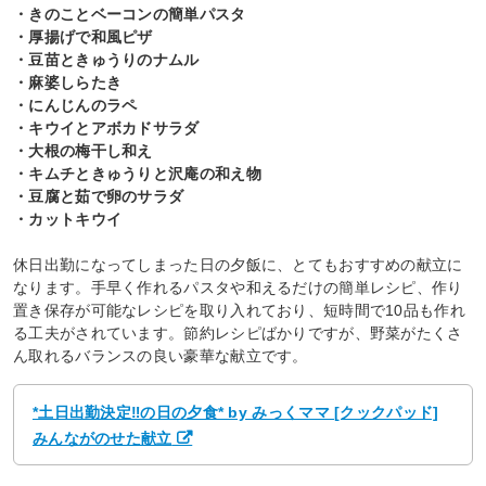
・きのことベーコンの簡単パスタ
・厚揚げで和風ピザ
・豆苗ときゅうりのナムル
・麻婆しらたき
・にんじんのラペ
・キウイとアボカドサラダ
・大根の梅干し和え
・キムチときゅうりと沢庵の和え物
・豆腐と茹で卵のサラダ
・カットキウイ
休日出勤になってしまった日の夕飯に、とてもおすすめの献立に
なります。手早く作れるパスタや和えるだけの簡単レシピ、作り
置き保存が可能なレシピを取り入れており、短時間で10品も作れ
る工夫がされています。節約レシピばかりですが、野菜がたくさ
ん取れるバランスの良い豪華な献立です。
*土日出勤決定‼の日の夕食* by みっくママ [クックパッド]
みんながのせた献立