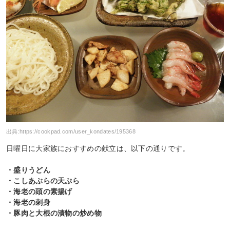
出典:
https://cookpad.com/user_kondates/195368
日曜日に大家族におすすめの献立は、以下の通りです。
・盛りうどん
・こしあぶらの天ぷら
・海老の頭の素揚げ
・海老の刺身
・豚肉と大根の漬物の炒め物