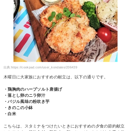
出典:
https://cookpad.com/user_kondates/206439
木曜日に大家族におすすめの献立は、以下の通りです。
・鶏胸肉のハーブソルト唐揚げ
・落とし卵のニラ卵汁
・バジル風味の粉吹き芋
・きのこの小鉢
・白米
こちらは、スタミナをつけたいときにおすすめの夕食の節約献立