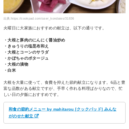
出典:
https://cookpad.com/user_kondates/31836
火曜日に大家族におすすめの献立は、以下の通りです。
・大根と豚肉のにんにく醤油炒め
・きゅうりの塩昆布和え
・大根とコーンのサラダ
・かぼちゃのポタージュ
・大根の漬物
・白米
大根を大量に使って、食費を抑えた節約献立になります。6品と豊
富な品数がある献立ですが、手早く作れる料理ばかりなので、忙
しい日の夕飯におすすめです。
和食の節約メニュー by mahitarou [クックパッド] みんな
がのせた献立