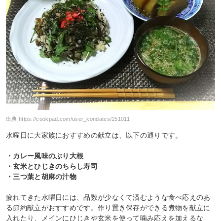
出典:
https://cookpad.com/user_kondates/151011
水曜日に大家族におすすめの献立は、以下の通りです。
・カレー風味のぶり大根
・玄米とひじきのちらし寿司
・三つ葉と胡麻の汁物
疲れてきた水曜日には、品数が少なくて済むような食べ応えのあ
る節約献立がおすすめです。作り置き保存ができる煮物を献立に
入れたり、メインにひじきや玄米を使って噛み応えを加えるな