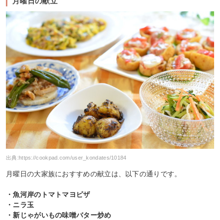
月曜日の献立
出典:
https://cookpad.com/user_kondates/10184
月曜日の大家族におすすめの献立は、以下の通りです。
・魚河岸のトマトマヨピザ
・ニラ玉
・新じゃがいもの味噌バター炒め