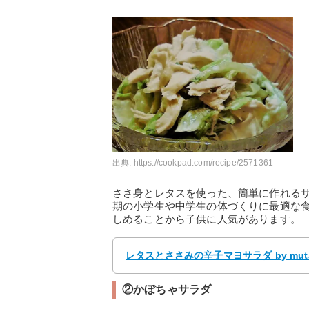
出典:
https://cookpad.com/recipe/2571361
ささ身とレタスを使った、簡単に作れる
期の小学生や中学生の体づくりに最適な
しめることから子供に人気があります。
レタスとささみの辛子マヨサラダ by mu
②かぼちゃサラダ