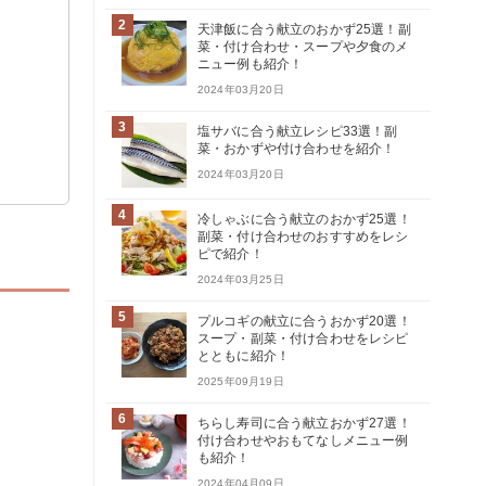
2
天津飯に合う献立のおかず25選！副
菜・付け合わせ・スープや夕食のメ
ニュー例も紹介！
2024年03月20日
3
塩サバに合う献立レシピ33選！副
菜・おかずや付け合わせを紹介！
2024年03月20日
4
冷しゃぶに合う献立のおかず25選！
副菜・付け合わせのおすすめをレシ
ピで紹介！
2024年03月25日
5
プルコギの献立に合うおかず20選！
スープ・副菜・付け合わせをレシピ
とともに紹介！
2025年09月19日
6
ちらし寿司に合う献立おかず27選！
付け合わせやおもてなしメニュー例
も紹介！
2024年04月09日