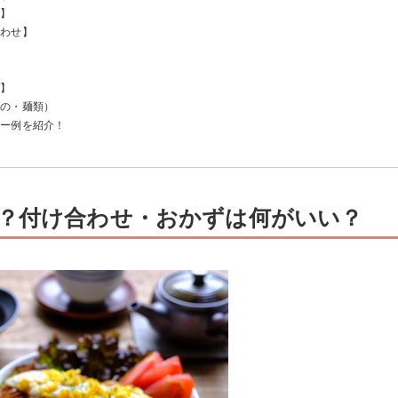
ダ】
合わせ】
】
プ】
もの・麺類）
ュー例を紹介！
！
？付け合わせ・おかずは何がいい？