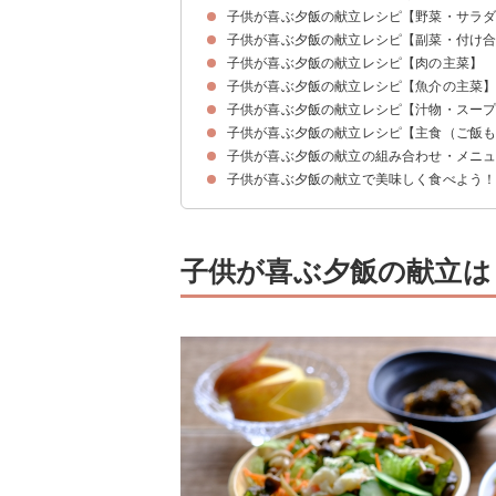
子供が喜ぶ夕飯の献立レシピ【野菜・サラ
子供が喜ぶ夕飯の献立レシピ【副菜・付け
①レタスとささ身のサラダ
②かぼちゃサラダ
③アボカドとトマトのオレンジサラダ
④チョレギサラダ
⑤コーンとキュウリとミニトマトのサラダ
子供が喜ぶ夕飯の献立レシピ【肉の主菜】
①ジャガイモのバター醬油煮
②焼きナスの南蛮漬け
③オクラとえのきのポン酢和え
④ジャガイモのソテー
子供が喜ぶ夕飯の献立レシピ【魚介の主菜
①もやしと豚肉の重ね蒸し
②チーズの豚バラ巻き
③鶏モモ肉の照り焼き
④鶏モモ肉とブロッコリーのチーズソースがけ
⑤豚肉と長芋のニンニク醤油炒め
子供が喜ぶ夕飯の献立レシピ【汁物・スー
①カツオの大葉ソースかけ
②タラの柚庵焼き
③タイのムニエル
④カツオのフライ
⑤サバとしめじのソテー
⑥イワシとジャガイモのチーズ焼き
子供が喜ぶ夕飯の献立レシピ【主食（ご飯
①かきたまスープ
②野菜と春雨のスープ
③わかめスープ
④トマトスープ
⑤ワンタンスープ
子供が喜ぶ夕飯の献立の組み合わせ・メニ
①炊き込みご飯
②鮭としめじの炊き込みご飯
③ササミの梅しそぶっかけうどん
④和風カレーうどん
⑤とろろ丼
子供が喜ぶ夕飯の献立で美味しく食べよう
献立メニュー例①
献立メニュー例②
献立メニュー例③
子供が喜ぶ夕飯の献立は