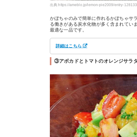
出典:
https://ameblo.jp/lemon-pie2009/entry-12813
かぼちゃのみで簡単に作れるかぼちゃサ
る働きがある炭水化物が多く含まれてい
最適な一品です。
詳細はこちら
③アボカドとトマトのオレンジサラ