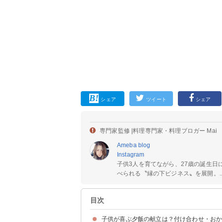
シェア
ツイート
シェア
専門家監修 |
料理専門家・料理ブロガー Mai
Ameba blog
Instagram
子供3人を育てながら、27歳の誕生
べられる〝縁の下ビジネス〟を展開。..
目次
子供が喜ぶ夕飯の献立は？付け合わせ・お