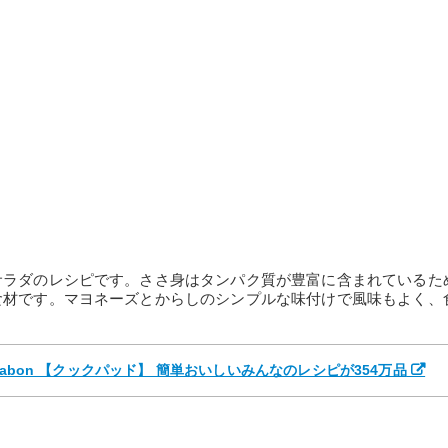
サラダのレシピです。ささ身はタンパク質が豊富に含まれているた
食材です。マヨネーズとからしのシンプルな味付けで風味もよく、
tabon 【クックパッド】 簡単おいしいみんなのレシピが354万品