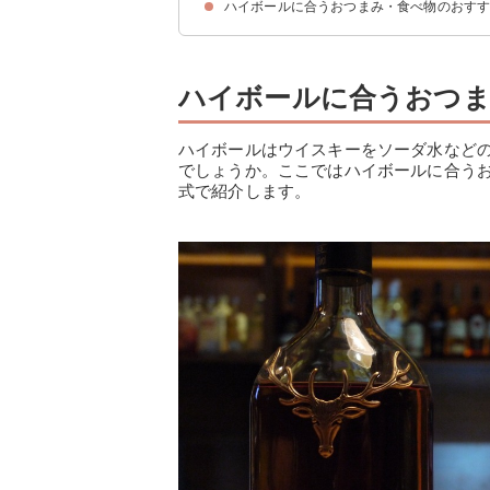
ハイボールに合うおつまみ・食べ物のおす
7位：フライドフィッシュ（160円）
6位：れんこんチップス（1,138円）
5位：ファミチキ（180円）
4位：たこ唐揚げ（500円）
3位：あふれメンチ（180円）
2位：スマイルポテト（1490円）
1位：真アジフライ（2,490円）
ハイボールに合うおつま
ハイボールはウイスキーをソーダ水など
でしょうか。ここではハイボールに合う
式で紹介します。