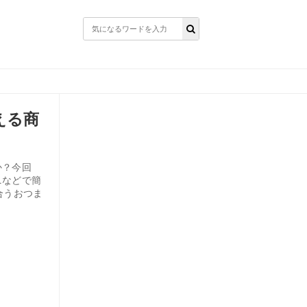
える商
か？今回
ニなどで簡
合うおつま