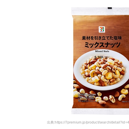
出典:
https://7premium.jp/product/search/detail?id=