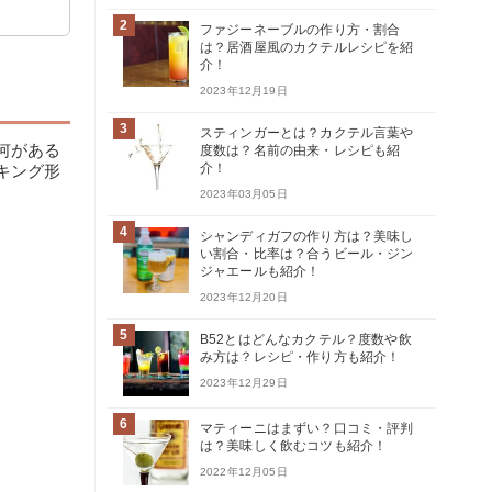
2
ファジーネーブルの作り方・割合
は？居酒屋風のカクテルレシピを紹
介！
2023年12月19日
3
スティンガーとは？カクテル言葉や
何がある
度数は？名前の由来・レシピも紹
介！
キング形
2023年03月05日
4
シャンディガフの作り方は？美味し
い割合・比率は？合うビール・ジン
ジャエールも紹介！
2023年12月20日
5
B52とはどんなカクテル？度数や飲
み方は？レシピ・作り方も紹介！
2023年12月29日
6
マティーニはまずい？口コミ・評判
は？美味しく飲むコツも紹介！
2022年12月05日