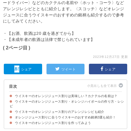
ードライバー〉などのカクテルの名前や〈ホット・コーラ〉など
アレンジレシピとともに紹介します。〈スコッチ〉などオレンジ
ジュースに合うウイスキーのおすすめの銘柄も紹介するので参考
にしてみてください。
・【お酒、飲酒は20 歳を過ぎてから】
・【未成年者の飲酒は法律で禁じられています】
( 2ページ目 )
2023年12月27日 更新
シェア
ツイート
シェア
目次
ウイスキーのオレンジジュース割りは美味しい？カクテルの名前は？
ウイスキーのオレンジジュース割り・オレンジハイボールの作り方・レシ
ウイスキーとオレンジジュースの相性は良いとされている
ウイスキー＋ソーダ＋オレンジで「オレンジハイボール」
ピ
ウイスキーのオレンジジュース割りのアレンジレシピも紹介
材料
作り方・手順
オレンジジュース割りに合うウイスキーのおすすめ銘柄3選も紹介！
①オレンジコークハイ
②ホットウイスキーのオレンジ風味
③スコッチキルト
ウイスキーのオレンジジュース割りを作ってみよう
①シングルモルトウイスキー|サントリー(12,980円)
メーカーズマーク|サントリー(2015円）
③シーバスリーガル 12年 |ペルノ・リカール・ジャパン(2193円)