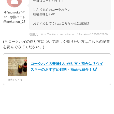
今日はコークハイ！！
甘さ控えめのコーラみたい
❆*momoka¨̮⑅*
結構美味しい💙
☀︎*.｡@指ハート
@mokanon_17
おすすめしてくれたころちゃんに感謝🙌
引用元: https://twitter.com/mokanon_17/status/1525088220027187200
(＊コークハイの作り方について詳しく知りたい方はこちらの記事
を読んでみてください。)
コークハイの美味しい作り方・割合は？ウイ
スキーのおすすめ銘柄・商品も紹介！
出典: ちそう