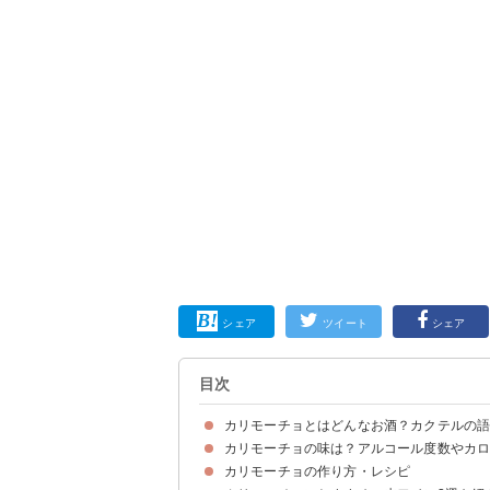
シェア
ツイート
シェア
目次
カリモーチョとはどんなお酒？カクテルの
カリモーチョの味は？アルコール度数やカ
カリモーチョとは赤ワイン＋コーラで作るワイン
カリモーチョの語源・意味
カリモーチョと似たカクテル「キティ」などとの
カリモーチョの作り方・レシピ
カリモーチョの味わい・香り
カリモーチョのアルコール度数は5％程度
カリモーチョのカロリー