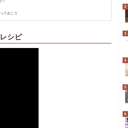
介！
2
う
ッポロビール株式会社（832円）
‎リードオフジャパン（530円）
ッポロビール株式会社（837円）
知っておこう
3
レシピ
4
5
6