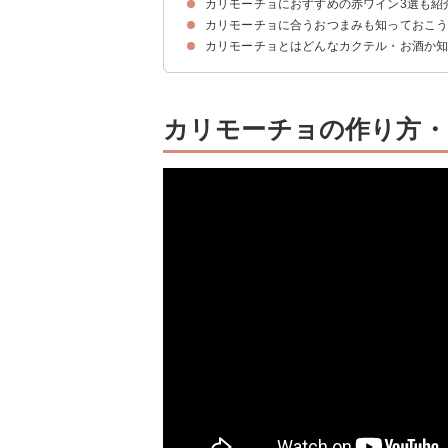
カリモーチョにおすすめの赤ワイン3選も紹
材料
作り方・手順
カリモーチョに合うおつまみも知っておこ
①サンタ・リタ スリー・メダルズ メルロー｜サ
②コセチャ・タラパカ・カベルネソーヴィニヨン｜
③イエローテイル カベルネ・ソーヴィニヨン｜サ
カリモーチョとはどんなカクテル・お酒か
カリモーチョの作り方・