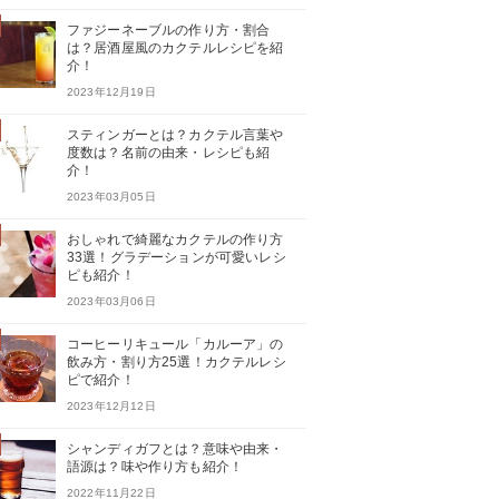
ファジーネーブルの作り方・割合
は？居酒屋風のカクテルレシピを紹
介！
2023年12月19日
スティンガーとは？カクテル言葉や
度数は？名前の由来・レシピも紹
介！
2023年03月05日
おしゃれで綺麗なカクテルの作り方
33選！グラデーションが可愛いレシ
ピも紹介！
2023年03月06日
コーヒーリキュール「カルーア」の
飲み方・割り方25選！カクテルレシ
ピで紹介！
2023年12月12日
シャンディガフとは？意味や由来・
語源は？味や作り方も紹介！
2022年11月22日