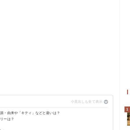
1
語源・由来や「キティ」などと違いは？
ロリーは？
カクテル
違い