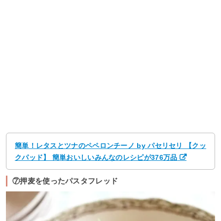
簡単！レタスとツナのペペロンチーノ by パセリセリ 【クッ
クパッド】 簡単おいしいみんなのレシピが376万品
⑦押麦を使ったパスタフレッド