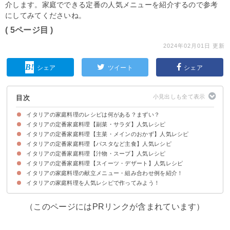
介します。家庭でできる定番の人気メニューを紹介するので参考
にしてみてくださいね。
( 5ページ目 )
2024年02月01日 更新
シェア
ツイート
シェア
目次
イタリアの家庭料理のレシピは何がある？まずい？
イタリアの定番家庭料理【副菜・サラダ】人気レシピ
まずはイタリア料理の特徴を知っておこう
イタリア料理の代表的な料理
イタリアの定番家庭料理【主菜・メインのおかず】人気レシピ
①ぺぺロナータ
②ズッキーニのフリテッレ
③バーニャカウダ
④トマトのグラタン
⑤ヴィニャローラ
⑥簡単でおしゃれなナスとチーズのパルミジャーナ
イタリアの定番家庭料理【パスタなど主食】人気レシピ
①タコのトマト煮込み
②ほうれん草のフリッタータ
③インボルティーニ
④アクアパッツァ
⑤イタリア風ミートボール
イタリアの定番家庭料理【汁物・スープ】人気レシピ
①トスカーナの家庭料理！じゃがいもといんげんのバジルソースパスタ
②パンツァネッラ
③家庭でできるローマ風カルボナーラ
④野菜タルト
⑤野菜のリゾット
⑥ツナとレタスのペペロンチーノ
⑦押麦を使ったパスタフレッド
⑧本格マルゲリータ
⑨お肉もたっぷり入れて！カルツォーネ
⑩トマトのリゾット
イタリアの定番家庭料理【スイーツ・デザート】人気レシピ
①煉獄の卵
②切って煮るだけのイタリアンシチュー
③ミルファンティ
④豆のスープ
⑤ミネストローネ
イタリアの家庭料理の献立メニュー・組み合わせ例を紹介！
①コロンバ
②クロスタータ
③バルサミコ酢を効かせたドルチェ
④田舎風りんごケーキ
イタリアの家庭料理を人気レシピで作ってみよう！
献立メニュー例①パスタがメインのおしゃれなランチ
献立メニュー例②白ワインと一緒に食べる人気のピザメニュー
献立メニュー例③簡単に楽しみたい時のリゾットディナー
（このページにはPRリンクが含まれています）