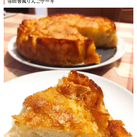
④田舎風りんごケーキ