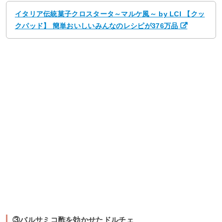
イタリア伝統菓子クロスタータ～マルケ風～ by LCI 【クッ
クパッド】 簡単おいしいみんなのレシピが376万品
③バルサミコ酢を効かせたドルチェ