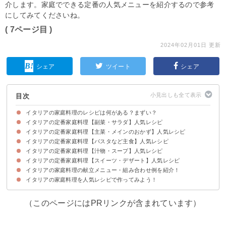
介します。家庭でできる定番の人気メニューを紹介するので参考
にしてみてくださいね。
( 7ページ目 )
2024年02月01日 更新
シェア
ツイート
シェア
目次
イタリアの家庭料理のレシピは何がある？まずい？
イタリアの定番家庭料理【副菜・サラダ】人気レシピ
まずはイタリア料理の特徴を知っておこう
イタリア料理の代表的な料理
イタリアの定番家庭料理【主菜・メインのおかず】人気レシピ
①ぺぺロナータ
②ズッキーニのフリテッレ
③バーニャカウダ
④トマトのグラタン
⑤ヴィニャローラ
⑥簡単でおしゃれなナスとチーズのパルミジャーナ
イタリアの定番家庭料理【パスタなど主食】人気レシピ
①タコのトマト煮込み
②ほうれん草のフリッタータ
③インボルティーニ
④アクアパッツァ
⑤イタリア風ミートボール
イタリアの定番家庭料理【汁物・スープ】人気レシピ
①トスカーナの家庭料理！じゃがいもといんげんのバジルソースパスタ
②パンツァネッラ
③家庭でできるローマ風カルボナーラ
④野菜タルト
⑤野菜のリゾット
⑥ツナとレタスのペペロンチーノ
⑦押麦を使ったパスタフレッド
⑧本格マルゲリータ
⑨お肉もたっぷり入れて！カルツォーネ
⑩トマトのリゾット
イタリアの定番家庭料理【スイーツ・デザート】人気レシピ
①煉獄の卵
②切って煮るだけのイタリアンシチュー
③ミルファンティ
④豆のスープ
⑤ミネストローネ
イタリアの家庭料理の献立メニュー・組み合わせ例を紹介！
①コロンバ
②クロスタータ
③バルサミコ酢を効かせたドルチェ
④田舎風りんごケーキ
イタリアの家庭料理を人気レシピで作ってみよう！
献立メニュー例①パスタがメインのおしゃれなランチ
献立メニュー例②白ワインと一緒に食べる人気のピザメニュー
献立メニュー例③簡単に楽しみたい時のリゾットディナー
（このページにはPRリンクが含まれています）