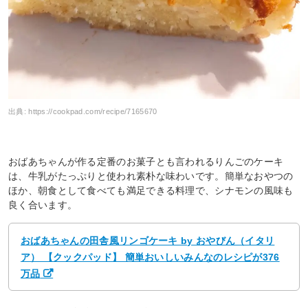
出典:
https://cookpad.com/recipe/7165670
おばあちゃんが作る定番のお菓子とも言われるりんごのケーキ
は、牛乳がたっぷりと使われ素朴な味わいです。簡単なおやつの
ほか、朝食として食べても満足できる料理で、シナモンの風味も
良く合います。
おばあちゃんの田舎風リンゴケーキ by おやびん（イタリ
ア） 【クックパッド】 簡単おいしいみんなのレシピが376
万品