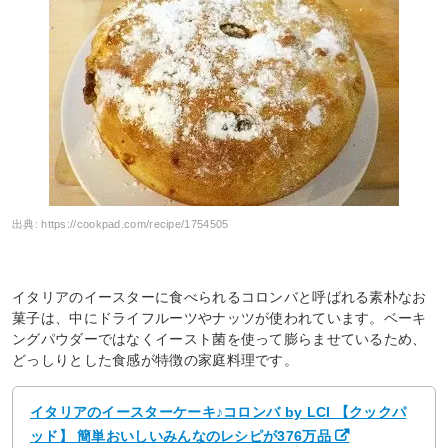
出典:
https://cookpad.com/recipe/1754505
イタリアのイースターに食べられるコロンバと呼ばれる素朴なお
菓子は、中にドライフルーツやナッツが使われています。ベーキ
ングパウダーではなくイースト菌を使って膨らませているため、
どっしりとした食感が特徴の家庭料理です。
イタリアのイースターケーキ♪コロンバ by LCI 【クックパ
ッド】 簡単おいしいみんなのレシピが376万品