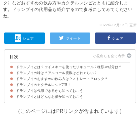
ク〉などおすすめの飲み方やカクテルレシピとともに紹介しま
す。ドランブイの代用品も紹介するので参考にしてみてください
ね。
2022年12月12日 更新
シェア
ツイート
シェア
目次
ドランブイとは？ウイスキーを使ったリキュール？種類や成分は？
ドランブイの味は？アルコール度数はどれぐらい？
ドランブイとはスコットランドで作られているハーブ系リキュール
ドランブイは数十種類のウイスキーやハーブ・スパイスなどが配合されてい
る
ドランブイのおすすめの飲み方は？ストレート？ロック？
ドランブイの味わい
ドランブイのアルコール度数は40％程度
ドランブイのカクテルレシピ7選！
飲み方①ストレート
飲み方②ロック
飲み方③カクテル
ドランブイは代用できるかも知っておこう
①ラスティネイル
②ホットドラム
③ソーダ割り
④ドランブイ・トニック
⑤セントアンドリューズ
⑥ゴールド・ラッシュ
⑦ムーングロー
ドランブイとはどんなお酒か知っておこう
ドランブイを代用する事は難しい
購入は通販がおすすめ
（このページにはPRリンクが含まれています）