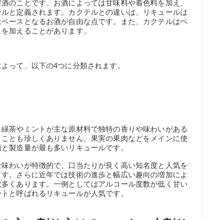
留酒のことです。お酒によっては甘味料や着色料を加え、
ールと定義されます。カクテルとの違いは、リキュールは
はベースとなるお酒が自由な点です。また、カクテルはベ
スを加えることがあります。
よって、以下の4つに分類されます。
、緑茶やミントが主な原材料で独特の香りや味わいがある
うことも珍しくありません。果実の果肉などをメインに使
類と製造量が最も多いリキュールです。
な味わいが特徴的で、口当たりが良く高い知名度と人気を
ます。さらに近年では技術の進歩と幅広い趣向の増加によ
数多くあります。一例としてはアルコール度数が低く甘い
ートと呼ばれるリキュールが人気です。