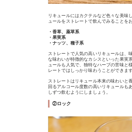
リキュールにはカクテルなど色々な美味
ュールをストレートで飲んでみることを
・香草、薬草系
・果実系
・ナッツ、種子系
ストレートで人気の高いリキュールは、
な味わいが特徴的なカシスといった果実
ュールも人気で、独特なハーブの苦味と
レートではしっかり味わうことができま
ストレートはリキュール本来の味わいと香
回るアルコール度数の高いリキュールも
しずつ飲むようにしましょう。
②ロック