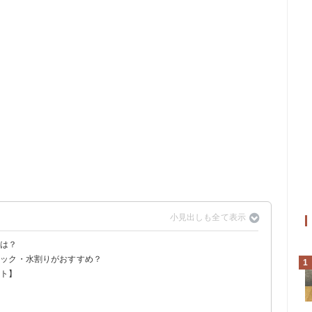
方は？
ロック・水割りがおすすめ？
1
ート】
】
】