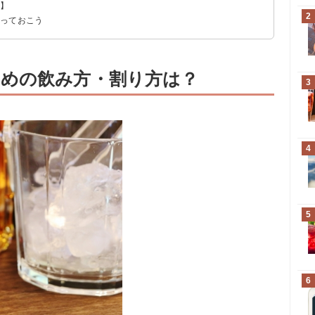
り】
2
知っておこう
めの飲み方・割り方は？
3
4
5
6