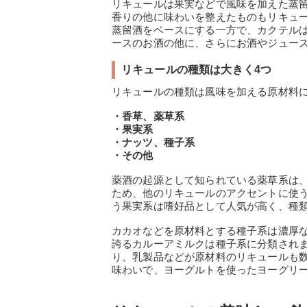
リキュールは果実などで風味を加えた蒸
香りの他に味わいを整えたものもリキュ
蒸留酒をベースにする一方で、カクテル
ースのお酒の他に、さらにお酒やジュー
リキュールの種類は大きく4つ
リキュールの種類は風味を加える原材料に
・香草、薬草系
・果実系
・ナッツ、種子系
・その他
薬酒の起源として知られている薬草系は
ため、他のリキュールのアクセントに使
う果実系は嗜好品として人気が高く、種
カカオなどを原材料とする種子系は濃厚
誇るカルーアミルクは種子系に分類され
り、乳製品などが原材料のリキュールも
味わいで、ヨーグルトを使ったヨーグリ