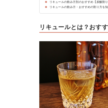
リキュールの飲み方別のおすすめ【炭酸割
①ソーホー
②リモンチェッロ
③ルジェ クレーム ド フランボワーズ
リキュールの飲み方・おすすめの割り方を
①ペパーミント ジェット27
②ルジェ クレーム ド カシス
③パッソア
リキュールとは？おすす