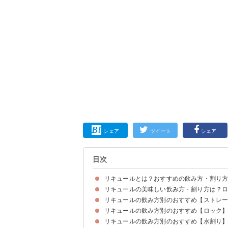
シェア
ツイート
シェア
目次
リキュールとは？おすすめの飲み方・割り
リキュールの美味しい飲み方・割り方は？
リキュールは果実などで風味付けした蒸留酒
リキュールの種類は大きく4つ
リキュールの飲み方別のおすすめ【ストレ
①ストレート
②ロック
③水割り
④炭酸水・ソーダ割り
⑤カクテル
リキュールの飲み方別のおすすめ【ロック
①モーツァルト
②ディサローノ
③イェーガーマイスター
リキュールの飲み方別のおすすめ【水割り
①シャルトリューズ
②ティフィン
③カンパリ