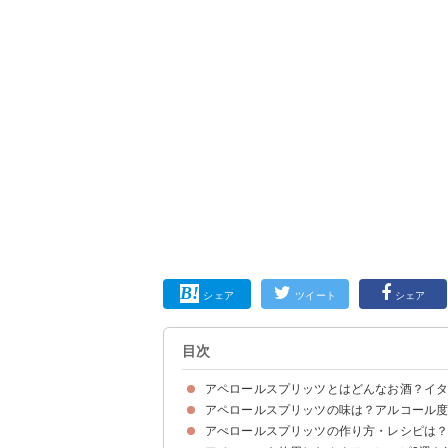
シェア
ツイート
シェア
目次
アペロールスプリッツとはどんなお酒？イ
アペロールスプリッツの味は？アルコール
アぺロールとはイタリア発祥のリキュール
アぺロールスプリッツとはリキュール「アペロー
アぺロールとカンパリの違い
アぺロールスプリッツの作り方・レシピは
アペロールスプリッツの味わい
アぺロールスプリッツのアルコール度数は8度程