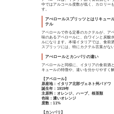
中ではアルコール度数が低く、カロリー
す。
アぺロールスプリッツとはリキュー
テル
アペロールで作る定番のカクテルが、ア
味のあるアペロールに、白ワインと炭酸
ルになります。本場イタリアでは、食前
スプリッツには、特にカクテル言葉がな
アぺロールとカンパリの違い
アペロールと同様に、イタリアの食前酒
キュールの特徴や、違いを分かりやすく
【アペロール】
原産地：イタリア北部ヴェネト州パドワ
誕生年：1919年
主原料：オレンジ、ハーブ、根茎類
色味：濃いオレンジ
度数：11%
【カンパリ】