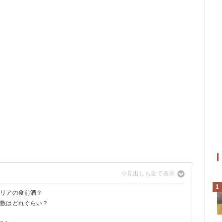
1
タリアの食前酒？
度数はどれぐらい？
ル」に白ワインや炭酸水を加えたカクテル
？
度