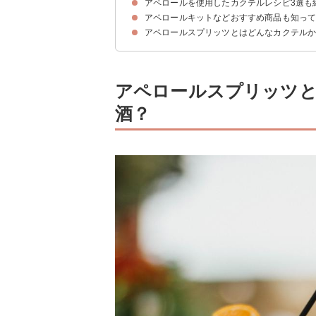
アペロールを使用したカクテルレシピ3選も
材料
作り方・手順
アペロールキットなどおすすめ商品も知っ
①アペロールモーニ
②アペロールオレンジ
③ヴェネツィアモヒート
アペロールスプリッツとはどんなカクテル
①アペロール + チンザノ プロセッコ セット｜
②アペロールスプリッツトライアルキット(350ml+3
アペロールスプリッツ
酒？