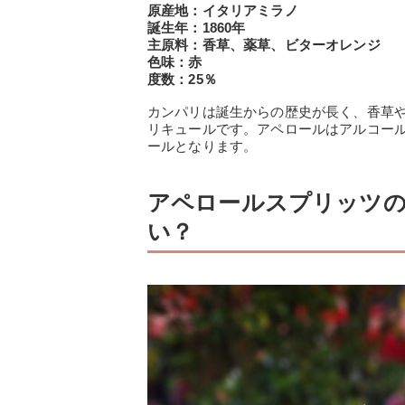
原産地：イタリアミラノ
誕生年：1860年
主原料：香草、薬草、ビターオレンジ
色味：赤
度数：25％
カンパリは誕生からの歴史が長く、香草
リキュールです。アペロールはアルコー
ールとなります。
アペロールスプリッツ
い？