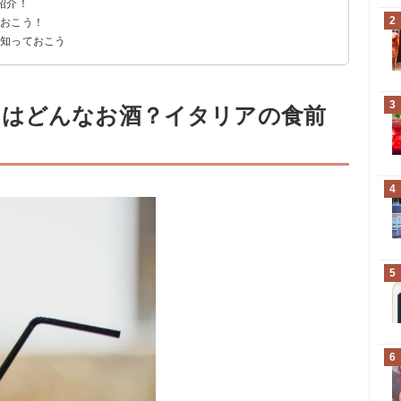
紹介！
2
ておこう！
か知っておこう
4780円 送料込み
75ml)｜2123円 送料込み
3
とはどんなお酒？イタリアの食前
4
5
6