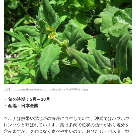
出典:
https://matsue-hana.com/Graphics/lgal/66895.jpg
・旬の時期：5月～10月
・産地：日本全国
ツルナは熱帯や湿地帯の海岸に自生していて、沖縄ではハマホウ
レンソウと呼ばれています。葉は多肉で粒状の凸凹があり塩分を
含みますが、クセはなく食べやすいので、おひたし・パスタ・炒