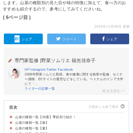
します。山菜の種類別の見た目や味の特徴に加えて、食べ方のお
すすめも紹介するので、参考にしてみてくださいね。
( 6ページ目 )
2023年11月08日 更新
シェア
ツイート
シェア
専門家監修 |
野菜ソムリエ 福光佳奈子
HP
Instagram
Twitter
Facebook
2008年野菜ソムリエ取得。食や健康に関する執筆や監修、セミナ
ー講師、ECサイトの運営などをしている。ベトナムのドンア大学
にて「...
ライターの記事一覧
目次
山菜の種類一覧【35選】季節別で紹介！
山菜の種類一覧【春】
山菜の種類一覧【夏】
①ふきのとう
②たらの芽
③うど
④ふき
⑤つくし
⑥ヨモギ
⑦コシアブラ
⑧わらび
⑨行者にんにく
⑩ゼンマイ
⑪せり
⑫うるい
⑬ノビル