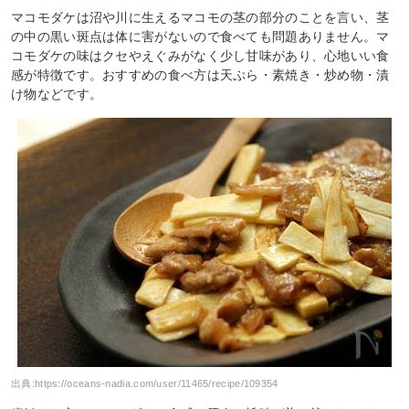
マコモダケは沼や川に生えるマコモの茎の部分のことを言い、茎
の中の黒い斑点は体に害がないので食べても問題ありません。マ
コモダケの味はクセやえぐみがなく少し甘味があり、心地いい食
感が特徴です。おすすめの食べ方は天ぷら・素焼き・炒め物・漬
け物などです。
出典:
https://oceans-nadia.com/user/11465/recipe/109354