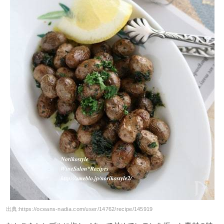
出典:
https://oceans-nadia.com/user/14762/recipe/145919