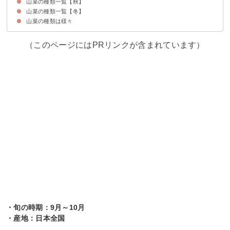
山菜の種類一覧【秋】
①ウワバミソウ
②ヤマモモ
③ヤマグワ
④ツルナ
⑤チシマザサ
⑥ミョウガタケ
⑦シソ
山菜の種類一覧【冬】
①山わさび
②ヤマグリ
③銀杏
④アケビ
⑤山椒
⑥サルナシ
⑦マコモダケ
⑧アシタバ
⑨むかご
山菜の種類は様々
①ナズナ
②タンポポ
③ハコベ
④ハマナス
⑤葉わさび
⑥フユイチゴ
（このページにはPRリンクが含まれています）
・旬の時期：9月～10月
・産地：日本全国