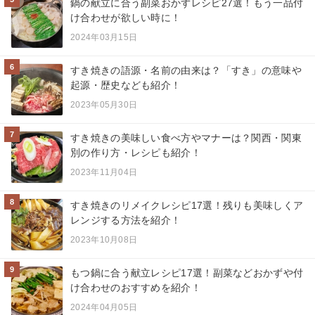
鍋の献立に合う副菜おかずレシピ27選！もう一品付
け合わせが欲しい時に！
2024年03月15日
6
すき焼きの語源・名前の由来は？「すき」の意味や
起源・歴史なども紹介！
2023年05月30日
7
すき焼きの美味しい食べ方やマナーは？関西・関東
別の作り方・レシピも紹介！
2023年11月04日
8
すき焼きのリメイクレシピ17選！残りも美味しくア
レンジする方法を紹介！
2023年10月08日
9
もつ鍋に合う献立レシピ17選！副菜などおかずや付
け合わせのおすすめを紹介！
2024年04月05日