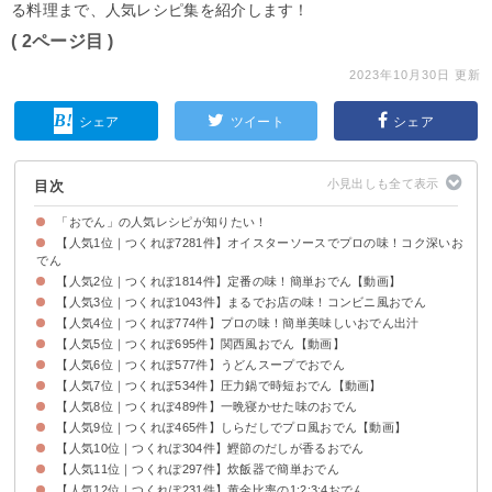
る料理まで、人気レシピ集を紹介します！
( 2ページ目 )
2023年10月30日 更新
シェア
ツイート
シェア
目次
「おでん」の人気レシピが知りたい！
【人気1位｜つくれぽ7281件】オイスターソースでプロの味！コク深いお
でん
【人気2位｜つくれぽ1814件】定番の味！簡単おでん【動画】
【人気3位｜つくれぽ1043件】まるでお店の味！コンビニ風おでん
【人気4位｜つくれぽ774件】プロの味！簡単美味しいおでん出汁
【人気5位｜つくれぽ695件】関西風おでん【動画】
【人気6位｜つくれぽ577件】うどんスープでおでん
【人気7位｜つくれぽ534件】圧力鍋で時短おでん【動画】
【人気8位｜つくれぽ489件】一晩寝かせた味のおでん
【人気9位｜つくれぽ465件】しらだしでプロ風おでん【動画】
【人気10位｜つくれぽ304件】鰹節のだしが香るおでん
【人気11位｜つくれぽ297件】炊飯器で簡単おでん
【人気12位｜つくれぽ231件】黄金比率の1:2:3:4おでん