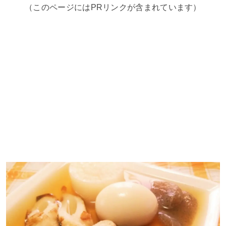
（このページにはPRリンクが含まれています）