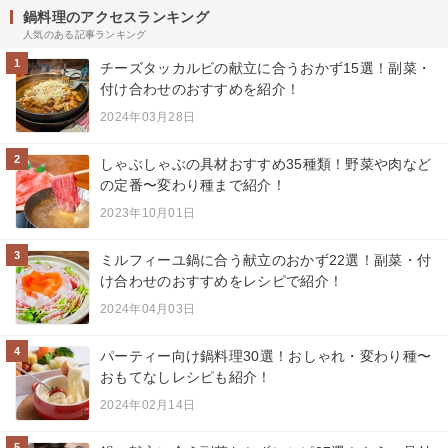
鍋料理のアクセスランキング
人気のある記事ランキング
1
チーズタッカルビの献立に合うおかず15選！副菜・
付け合わせのおすすめを紹介！
2024年03月28日
2
しゃぶしゃぶの具材おすすめ35種類！野菜や肉など
の定番〜変わり種まで紹介！
2023年10月01日
3
ミルフィーユ鍋に合う献立のおかず22選！副菜・付
け合わせのおすすめをレシピで紹介！
2024年04月03日
4
パーティー向け鍋料理30選！おしゃれ・変わり種〜
おもてなしレシピも紹介！
2024年02月14日
5