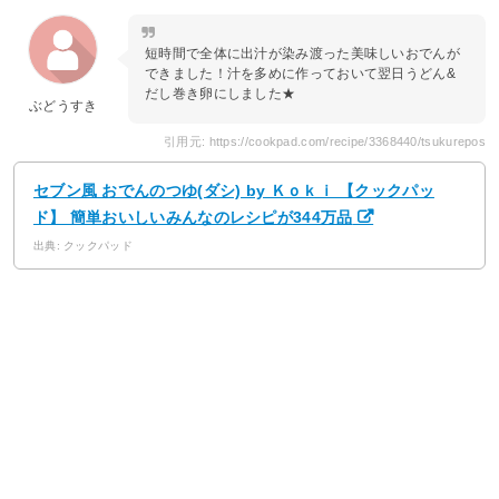
短時間で全体に出汁が染み渡った美味しいおでんが
できました！汁を多めに作っておいて翌日うどん&
だし巻き卵にしました★
ぶどうすき
引用元: https://cookpad.com/recipe/3368440/tsukurepos
セブン風 おでんのつゆ(ダシ) by Ｋｏｋｉ 【クックパッ
ド】 簡単おいしいみんなのレシピが344万品
出典: クックパッド