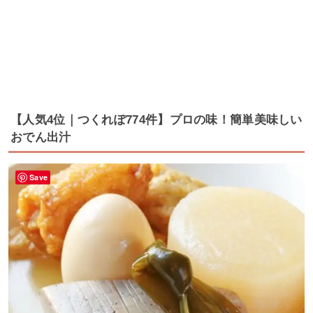
【人気4位｜つくれぽ774件】プロの味！簡単美味しい
おでん出汁
Save