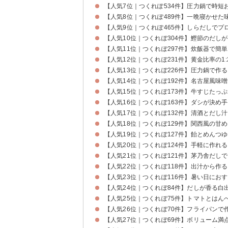
【人気7位｜つくれぽ534件】圧力鍋で時短
【人気8位｜つくれぽ489件】一晩寝かせた
【人気9位｜つくれぽ465件】しらだしでプ
【人気10位｜つくれぽ304件】鰹節のだし
【人気11位｜つくれぽ297件】炊飯器で簡
【人気12位｜つくれぽ231件】黄金比率の1:2
【人気13位｜つくれぽ226件】圧力鍋で作
【人気14位｜つくれぽ192件】名古屋風味
【人気15位｜つくれぽ173件】牛すじたっ
【人気16位｜つくれぽ163件】ダシが決め
【人気17位｜つくれぽ132件】清酒とだし
【人気18位｜つくれぽ129件】関西風の甘
【人気19位｜つくれぽ127件】飴とめんつ
【人気20位｜つくれぽ124件】手軽に作れ
【人気21位｜つくれぽ121件】茅乃舎だし
【人気22位｜つくれぽ118件】出汁から作
【人気23位｜つくれぽ116件】暑い日にお
【人気24位｜つくれぽ84件】だしが香る白
【人気25位｜つくれぽ75件】トマトとはん
【人気26位｜つくれぽ70件】フライパンで
【人気27位｜つくれぽ69件】ボリューム満