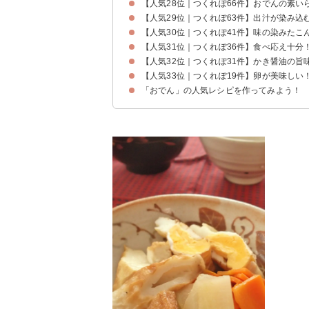
【人気28位｜つくれぽ66件】おでんの素い
【人気29位｜つくれぽ63件】出汁が染み込
【人気30位｜つくれぽ41件】味の染みたこ
【人気31位｜つくれぽ36件】食べ応え十分
【人気32位｜つくれぽ31件】かき醤油の旨
【人気33位｜つくれぽ19件】卵が美味しい
「おでん」の人気レシピを作ってみよう！