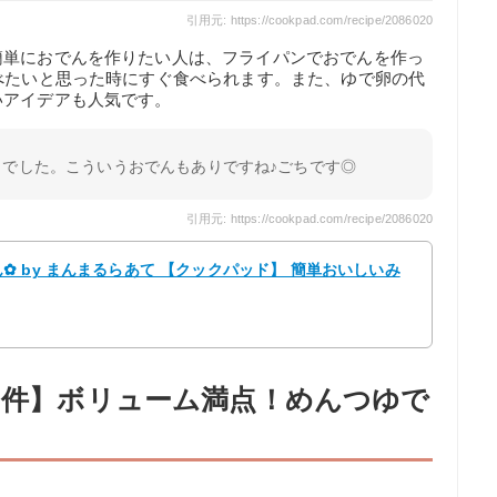
引用元: https://cookpad.com/recipe/2086020
簡単におでんを作りたい人は、フライパンでおでんを作っ
べたいと思った時にすぐ食べられます。また、ゆで卵の代
いアイデアも人気です。
さでした。こういうおでんもありですね♪ごちです◎
引用元: https://cookpad.com/recipe/2086020
 by まんまるらあて 【クックパッド】 簡単おいしいみ
69件】ボリューム満点！めんつゆで