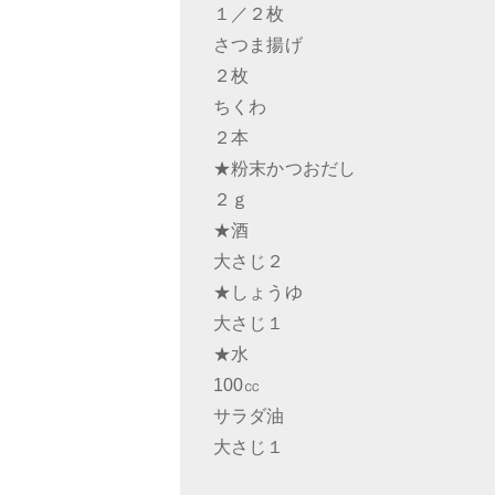
１／２枚
さつま揚げ
２枚
ちくわ
２本
★粉末かつおだし
２ｇ
★酒
大さじ２
★しょうゆ
大さじ１
★水
100㏄
サラダ油
大さじ１