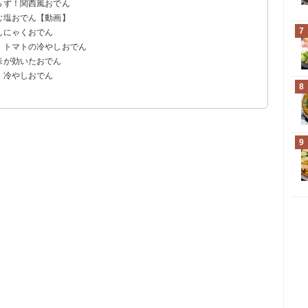
らず！関西風おでん
む塩おでん【動画】
7
んにゃくおでん
！トマトの冷やしおでん
味が効いたおでん
！冷やしおでん
8
9