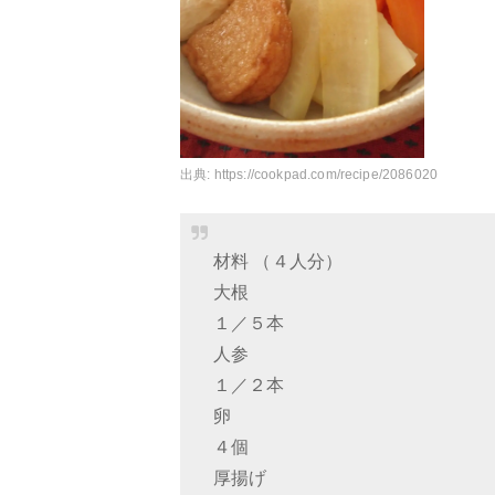
出典:
https://cookpad.com/recipe/2086020
材料 （４人分）
大根
１／５本
人参
１／２本
卵
４個
厚揚げ