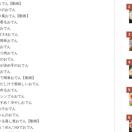
おでん【動画】
2
味のおでん
ロ風おでん【動画】
が香るおでん
単おでん
:3:4おでん
3
る簡単おでん
噌おでん
ぷり肉おでん
手のおでん
4
汁が決め手のおでん
めおでん
ゆで簡単おでん【動画】
るだし汁で美味しいおでん
5
で作るおでん
るシンプルおでん
すすめ！冷やしおでん
出汁おでん
ぺんのおでん
6
作る蒸し煮おでん【動画】
点！めんつゆでおでん