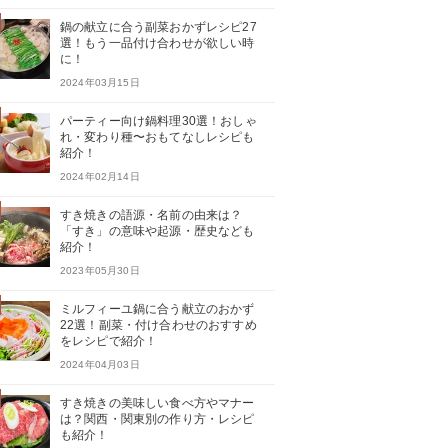
鍋の献立に合う副菜おかずレシピ27
選！もう一品付け合わせが欲しい時
に！
2024年03月15日
パーティー向け鍋料理30選！おしゃ
れ・変わり種〜おもてなしレシピも
紹介！
2024年02月14日
すき焼きの語源・名前の由来は？
「すき」の意味や起源・歴史なども
紹介！
2023年05月30日
ミルフィーユ鍋に合う献立のおかず
22選！副菜・付け合わせのおすすめ
をレシピで紹介！
2024年04月03日
すき焼きの美味しい食べ方やマナー
は？関西・関東別の作り方・レシピ
も紹介！