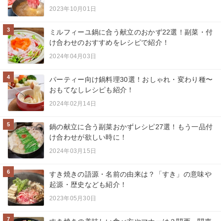
2023年10月01日
3
ミルフィーユ鍋に合う献立のおかず22選！副菜・付
け合わせのおすすめをレシピで紹介！
2024年04月03日
4
パーティー向け鍋料理30選！おしゃれ・変わり種〜
おもてなしレシピも紹介！
2024年02月14日
5
鍋の献立に合う副菜おかずレシピ27選！もう一品付
け合わせが欲しい時に！
2024年03月15日
6
すき焼きの語源・名前の由来は？「すき」の意味や
起源・歴史なども紹介！
2023年05月30日
7