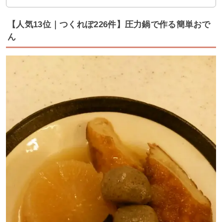
【人気13位｜つくれぽ226件】圧力鍋で作る簡単おで
ん