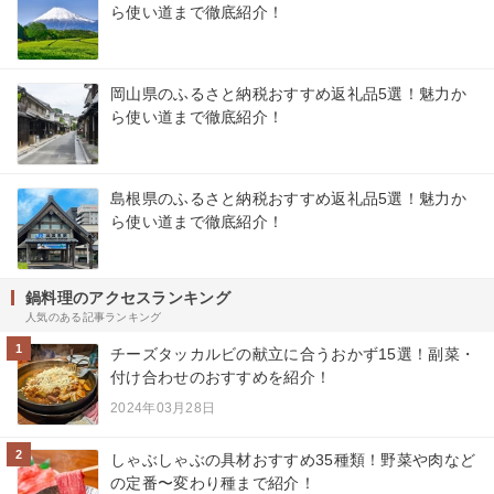
ら使い道まで徹底紹介！
岡山県のふるさと納税おすすめ返礼品5選！魅力か
ら使い道まで徹底紹介！
島根県のふるさと納税おすすめ返礼品5選！魅力か
ら使い道まで徹底紹介！
鍋料理のアクセスランキング
人気のある記事ランキング
1
チーズタッカルビの献立に合うおかず15選！副菜・
付け合わせのおすすめを紹介！
2024年03月28日
2
しゃぶしゃぶの具材おすすめ35種類！野菜や肉など
の定番〜変わり種まで紹介！