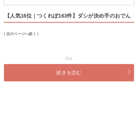
【人気16位｜つくれぽ163件】ダシが決め手のおでん
( 次のページへ続く )
5/11
続きを読む