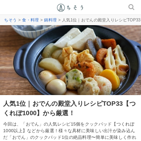
ちそう
>
食・料理
>
鍋料理
> 人気1位｜おでんの殿堂入りレシピTOP33
人気1位｜おでんの殿堂入りレシピTOP33【つ
くれぽ1000】から厳選！
今回は、「おでん」の人気レシピ15個をクックパッド【つくれぽ
1000以上】などから厳選！様々な具材に美味しい出汁が染み込ん
だ「おでん」のクックパッド1位の絶品料理〜簡単に美味しく作れ