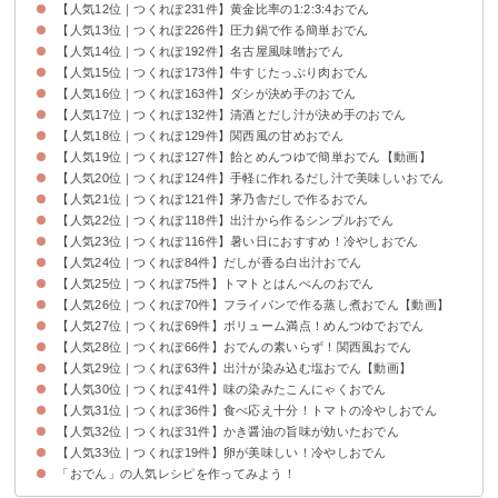
【人気12位｜つくれぽ231件】黄金比率の1:2:3:4おでん
【人気13位｜つくれぽ226件】圧力鍋で作る簡単おでん
【人気14位｜つくれぽ192件】名古屋風味噌おでん
【人気15位｜つくれぽ173件】牛すじたっぷり肉おでん
【人気16位｜つくれぽ163件】ダシが決め手のおでん
【人気17位｜つくれぽ132件】清酒とだし汁が決め手のおでん
【人気18位｜つくれぽ129件】関西風の甘めおでん
【人気19位｜つくれぽ127件】飴とめんつゆで簡単おでん【動画】
【人気20位｜つくれぽ124件】手軽に作れるだし汁で美味しいおでん
【人気21位｜つくれぽ121件】茅乃舎だしで作るおでん
【人気22位｜つくれぽ118件】出汁から作るシンプルおでん
【人気23位｜つくれぽ116件】暑い日におすすめ！冷やしおでん
【人気24位｜つくれぽ84件】だしが香る白出汁おでん
【人気25位｜つくれぽ75件】トマトとはんぺんのおでん
【人気26位｜つくれぽ70件】フライパンで作る蒸し煮おでん【動画】
【人気27位｜つくれぽ69件】ボリューム満点！めんつゆでおでん
【人気28位｜つくれぽ66件】おでんの素いらず！関西風おでん
【人気29位｜つくれぽ63件】出汁が染み込む塩おでん【動画】
【人気30位｜つくれぽ41件】味の染みたこんにゃくおでん
【人気31位｜つくれぽ36件】食べ応え十分！トマトの冷やしおでん
【人気32位｜つくれぽ31件】かき醤油の旨味が効いたおでん
【人気33位｜つくれぽ19件】卵が美味しい！冷やしおでん
「おでん」の人気レシピを作ってみよう！