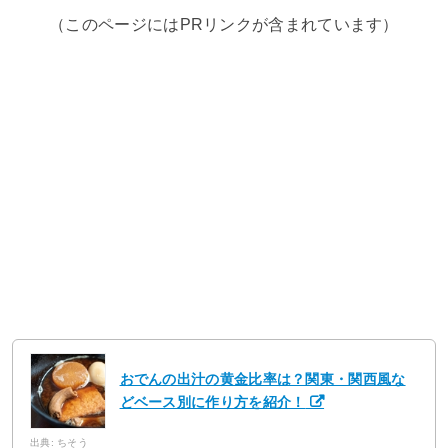
（このページにはPRリンクが含まれています）
おでんの出汁の黄金比率は？関東・関西風な
どベース別に作り方を紹介！
出典: ちそう