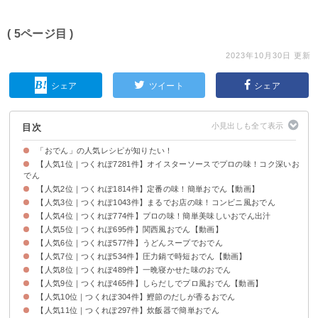
( 5ページ目 )
2023年10月30日 更新
シェア
ツイート
シェア
目次
「おでん」の人気レシピが知りたい！
【人気1位｜つくれぽ7281件】オイスターソースでプロの味！コク深いお
でん
【人気2位｜つくれぽ1814件】定番の味！簡単おでん【動画】
【人気3位｜つくれぽ1043件】まるでお店の味！コンビニ風おでん
【人気4位｜つくれぽ774件】プロの味！簡単美味しいおでん出汁
【人気5位｜つくれぽ695件】関西風おでん【動画】
【人気6位｜つくれぽ577件】うどんスープでおでん
【人気7位｜つくれぽ534件】圧力鍋で時短おでん【動画】
【人気8位｜つくれぽ489件】一晩寝かせた味のおでん
【人気9位｜つくれぽ465件】しらだしでプロ風おでん【動画】
【人気10位｜つくれぽ304件】鰹節のだしが香るおでん
【人気11位｜つくれぽ297件】炊飯器で簡単おでん