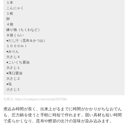
１本
こんにゃく
１枚
卵
４個
練り物（ちくわなど）
８個くらい
●だし汁（昆布＆かつお）
１０００ｍｌ
●みりん
大さじ４
●こいくち醤油
大さじ１
●薄口醤油
大さじ２
●塩
小さじ１
引用元: https://cookpad.com/recipe/537590
煮込み時間が長く、出来上がるまでに時間がかかりがちなおでん
も、圧力鍋を使うと手軽に時短で作れます。固い具材も短い時間
で柔らかくなり、昆布や鰹節の出汁の旨味が染み込みます。