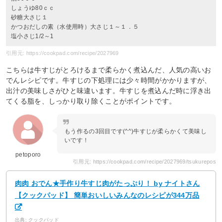
しょうゆ80ｃｃ
砂糖大さじ１
かつおだしの素（水使用時）大さじ１～１．５
塩小さじ1/2～1
引用元: https://cookpad.com/recipe/2027969
こちらは牛すじがとろけるまで柔らかく煮込んだ、人気の高いお
でんレシピです。牛すじの下処理には少々時間がかかりますが、
出汁の美味しさがひと味違います。牛すじを煮込んだ時に浮き出
てくる脂を、しっかり取り除くことがポイントです。
もう作るの3回目です(^^)牛すじが柔らかくて美味し
いです！
petoporo
引用元: https://cookpad.com/recipe/2027969/tsukurepos
肉肉 おでん★手作り牛すじ肉がたっぷり！ by ナイトさん
【クックパッド】 簡単おいしいみんなのレシピが344万品
出典: クックパッド