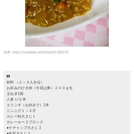
出典:
https://cookpad.com/recipe/1380278
材料 （２～３人分位）
お好みのひき肉（今回は豚）２００ｇ位
玉ねぎ1個
人参１/２本
エリンギ（お好みで）2本
ニンニク１～２片
カレー粉大さじ１
カレールー２ブロック
●ケチャップ大さじ２
●牛乳大さじ２