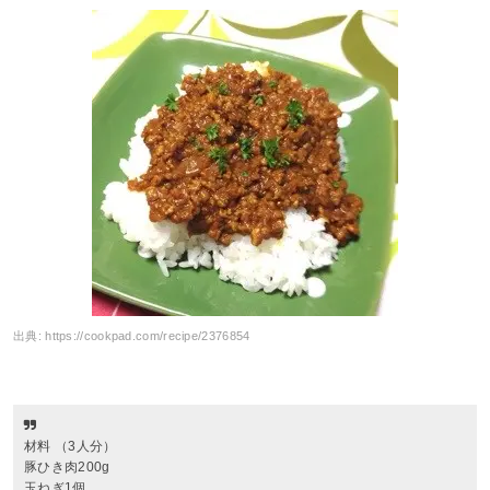
出典:
https://cookpad.com/recipe/2376854
材料 （3人分）
豚ひき肉200g
玉ねぎ1個