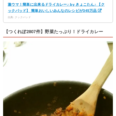
激ウマ！簡単に出来るドライカレー♪ by きょこたん♪ 【ク
ックパッド】 簡単おいしいみんなのレシピが345万品
出典: クックパッド
【つくれぽ2807件】野菜たっぷり！ドライカレー