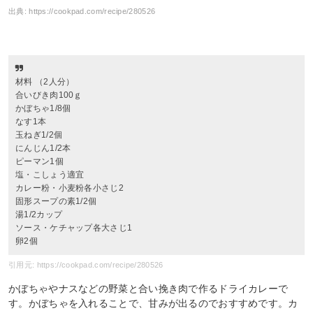
出典:
https://cookpad.com/recipe/280526
材料 （2人分）
合いびき肉100ｇ
かぼちゃ1/8個
なす1本
玉ねぎ1/2個
にんじん1/2本
ピーマン1個
塩・こしょう適宜
カレー粉・小麦粉各小さじ2
固形スープの素1/2個
湯1/2カップ
ソース・ケチャップ各大さじ1
卵2個
引用元: https://cookpad.com/recipe/280526
かぼちゃやナスなどの野菜と合い挽き肉で作るドライカレーで
す。かぼちゃを入れることで、甘みが出るのでおすすめです。カ