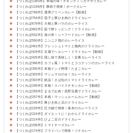
【つくれぽ1385件】本場の味！チキンティッカマサラカレー
【つくれぽ1196件】豚肉で簡単！ポークカレー
【つくれぽ768件】濃厚グリーンカレー【動画】
【つくれぽ754件】茄子と豚ひき肉のドライカレー
【つくれぽ679件】大根と豚バラのカレーライス
【つくれぽ662件】茹で卵トッピング！ドライカレー
【つくれぽ552件】海の幸！シーフードカレー【動画】
【つくれぽ550件】ニンニク鶏のカレーライス
【つくれぽ461件】フレッシュトマトと挽肉のドライカレー
【つくれぽ429件】豆腐でヘルシー！ドライカレー【動画】
【つくれぽ425件】隠し味で美味しく！定番カレーライス
【つくれぽ368件】カフェ風！トマトとココナッツのカレーライス
【つくれぽ305件】本格インド料理！たまごカレー
【つくれぽ303件】マシュマロのせ！カレーライス
【つくれぽ303件】絶品！さば缶のトマトドライカレー
【つくれぽ295件】本格！スパイスチキンカレー【動画】
【つくれぽ258件】まるでお肉！高野豆腐でドライカレー
【つくれぽ257件】本格！マッシュルームカレー【動画】
【つくれぽ245件】豚ひき肉と豆のドライカレー
【つくれぽ229件】圧力鍋で簡単！基本のカレーライス
【つくれぽ224件】ダイエットに！おからドライカレー
【つくれぽ214件】ひよこ豆のドライカレー
【つくれぽ206件】トマトチーズカレー
【つくれぽ174件】フライパンで簡単！ツナカレー