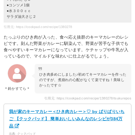
●コンソメ1個
●水３００ｃｃ
サラダ油大さじ２
引用元: https://cookpad.com/recipe/1380278
たっぷりのひき肉が入った、食べ応え抜群のキーマカレーのレシ
ピです。刻んだ野菜がカレーに馴染んで、野菜が苦手な子供でも
食べやすいキーマカレーになっています。ケチャップや牛乳が入
っているので、マイルドな味わいに仕上がるでしょう。
ひき肉多めにしました♪初めてキーマカレーを作った
のですが、煮崩れの心配がなくて楽ですね！美味し
かったです☆
＊鈴かすてら＊
引用元: https://cookpad.com/recipe/1380278/tsukurepos
我が家のキーマカレー＜ひき肉カレー＞♡ by ぱりぱりいち
ご 【クックパッド】 簡単おいしいみんなのレシピが384万
品
出典: クックパッド