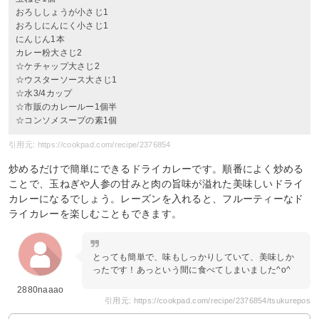
おろししょうが小さじ1
おろしにんにく小さじ1
にんじん1本
カレー粉大さじ2
☆ケチャップ大さじ2
☆ウスターソース大さじ1
☆水3/4カップ
☆市販のカレールー1個半
☆コンソメスープの素1個
引用元: https://cookpad.com/recipe/2376854
炒めるだけで簡単にできるドライカレーです。順番によく炒める
ことで、玉ねぎや人参の甘みと肉の旨味が溢れた美味しいドライ
カレーになるでしょう。レーズンを入れると、フルーティーなド
ライカレーを楽しむこともできます。
とっても簡単で、味もしっかりしていて、美味しか
ったです！あっという間に食べてしまいました^o^
2880naaao
引用元: https://cookpad.com/recipe/2376854/tsukurepos