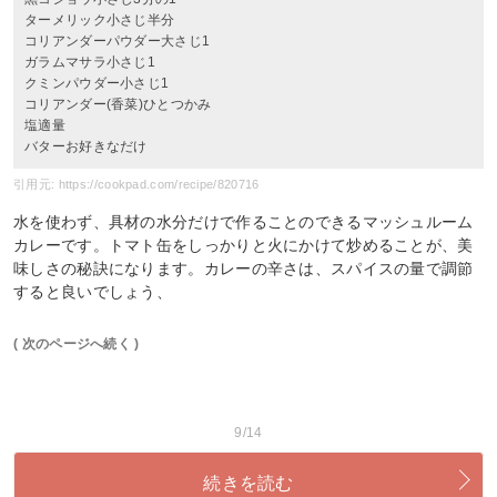
ターメリック小さじ半分
コリアンダーパウダー大さじ1
ガラムマサラ小さじ1
クミンパウダー小さじ1
コリアンダー(香菜)ひとつかみ
塩適量
バターお好きなだけ
引用元: https://cookpad.com/recipe/820716
水を使わず、具材の水分だけで作ることのできるマッシュルーム
カレーです。トマト缶をしっかりと火にかけて炒めることが、美
味しさの秘訣になります。カレーの辛さは、スパイスの量で調節
すると良いでしょう、
( 次のページへ続く )
9/14
続きを読む