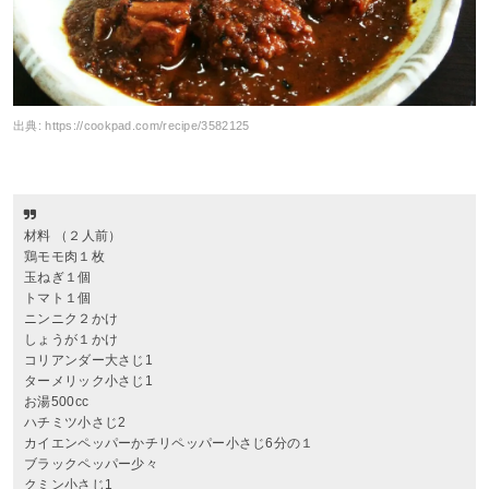
出典:
https://cookpad.com/recipe/3582125
材料 （２人前）
鶏モモ肉１枚
玉ねぎ１個
トマト１個
ニンニク２かけ
しょうが１かけ
コリアンダー大さじ1
ターメリック小さじ1
お湯500cc
ハチミツ小さじ2
カイエンペッパーかチリペッパー小さじ6分の１
ブラックペッパー少々
クミン小さじ1