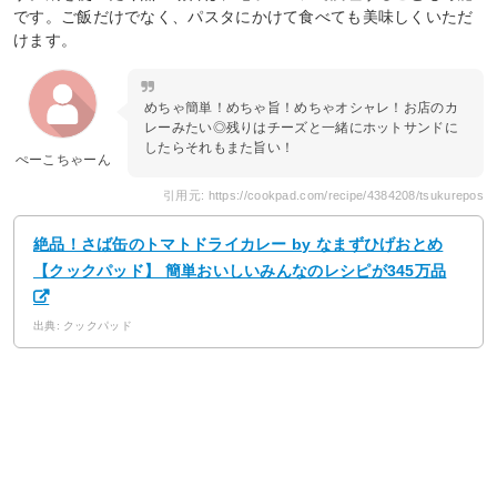
です。ご飯だけでなく、パスタにかけて食べても美味しくいただ
けます。
めちゃ簡単！めちゃ旨！めちゃオシャレ！お店のカ
レーみたい◎残りはチーズと一緒にホットサンドに
したらそれもまた旨い！
ぺーこちゃーん
引用元: https://cookpad.com/recipe/4384208/tsukurepos
絶品！さば缶のトマトドライカレー by なまずひげおとめ
【クックパッド】 簡単おいしいみんなのレシピが345万品
出典: クックパッド