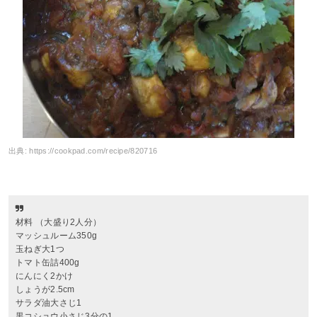
出典:
https://cookpad.com/recipe/820716
材料 （大盛り2人分）
マッシュルーム350g
玉ねぎ大1つ
トマト缶詰400g
にんにく2かけ
しょうが2.5cm
サラダ油大さじ1
黒コショウ小さじ3分の1