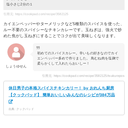
塩小さじ2分の１
引用元: https://cookpad.com/recipe/3582125
カイエンペッパーやターメリックなど5種類のスパイスを使った、
ルー不要のスパイシーなチキンカレーです。玉ねぎは、強火で炒
めた焦がし玉ねぎにすることでコクが出て美味しくなります。
初めてのスパイスカレー。辛いもの好きなのでカイ
エンペッパー多めで作りました。 鳥むね肉を塩麹で
柔らかくして入れたらおいしー！
しょうゆせん
引用元: https://cookpad.com/recipe/3582125/tsukurepos
休日男子の本格スパイスチキンカリー！ by おれんち厨房
【クックパッド】 簡単おいしいみんなのレシピが384万品
出典: クックパッド