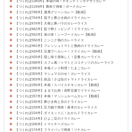
【つくれぽ1385件】本場の味！チキンティッカマサラカレー
【つくれぽ1196件】豚肉で簡単！ポークカレー
【つくれぽ768件】濃厚グリーンカレー【動画】
【つくれぽ754件】茄子と豚ひき肉のドライカレー
【つくれぽ679件】大根と豚バラのカレーライス
【つくれぽ662件】茹で卵トッピング！ドライカレー
【つくれぽ552件】海の幸！シーフードカレー【動画】
【つくれぽ550件】ニンニク鶏のカレーライス
【つくれぽ461件】フレッシュトマトと挽肉のドライカレー
【つくれぽ429件】豆腐でヘルシー！ドライカレー【動画】
【つくれぽ425件】隠し味で美味しく！定番カレーライス
【つくれぽ368件】カフェ風！トマトとココナッツのカレーライス
【つくれぽ305件】本格インド料理！たまごカレー
【つくれぽ303件】マシュマロのせ！カレーライス
【つくれぽ303件】絶品！さば缶のトマトドライカレー
【つくれぽ295件】本格！スパイスチキンカレー【動画】
【つくれぽ258件】まるでお肉！高野豆腐でドライカレー
【つくれぽ257件】本格！マッシュルームカレー【動画】
【つくれぽ245件】豚ひき肉と豆のドライカレー
【つくれぽ229件】圧力鍋で簡単！基本のカレーライス
【つくれぽ224件】ダイエットに！おからドライカレー
【つくれぽ214件】ひよこ豆のドライカレー
【つくれぽ206件】トマトチーズカレー
【つくれぽ174件】フライパンで簡単！ツナカレー