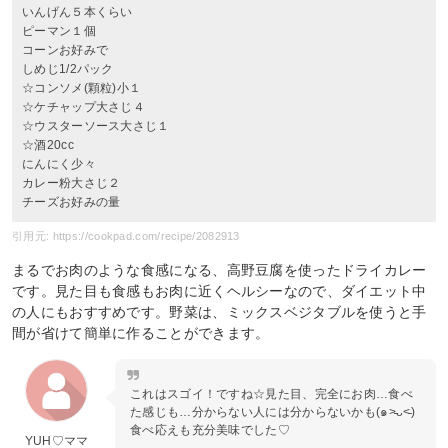
いんげん５本くらい
ピーマン１個
コーンお好みで
しめじ1/2パック
☆コンソメ(顆粒)小１
☆ケチャップ大さじ４
☆ウスターソース大さじ１
☆酒20cc
にんにく少々
カレー粉大さじ２
チーズお好みの量
引用元: https://cookpad.com/recipe/2082913
まるでお肉のような食感になる、高野豆腐を使ったドライカレー
です。見た目も食感もお肉に近くヘルシーなので、ダイエット中
の人にもおすすめです。野菜は、ミックスベジタブルを使うと手
間が省けて簡単に作ることができます。
これはスゴイ！ですね☆見た目、完全にお肉…食べ
た感じも…分からない人には分からないかも(๑˃̵ᴗ˂̵)
食べ応えも充分美味でした♡
YUH♡ママ