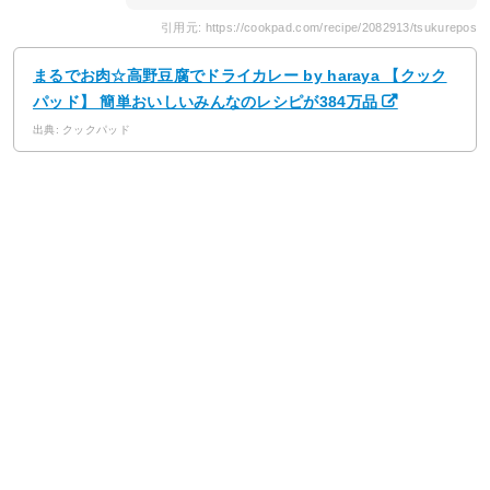
引用元: https://cookpad.com/recipe/2082913/tsukurepos
まるでお肉☆高野豆腐でドライカレー by haraya 【クック
パッド】 簡単おいしいみんなのレシピが384万品
出典: クックパッド