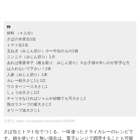
材料 （４人分）
さばの水煮缶1缶
トマト缶1缶
玉ねぎ（みじん切り）小〜中位のもの1個
ニンニク（みじん切り）1片
あれば青唐辛子（種を取り、みじん切り）※お子様や辛いのが苦手な方
は入れないで下さい！2本
人参（みじん切り）1本
カレー粉大さじ1と1/2
ウスターソース大さじ1
しょうゆ大さじ1/2
チャツネなければジャムや砂糖でも可小さじ1
鶏ガラスープの素大さじ2
オリーブ油大さじ1
引用元: https://cookpad.com/recipe/4384208
さば缶とトマト缶でつくる、一味違ったドライカレーのレシピで
す。鍋を使いたく無い場合は、電子レンジで調理することも可能