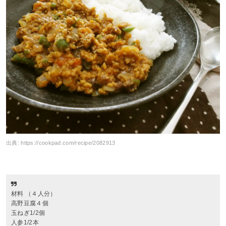
出典:
https://cookpad.com/recipe/2082913
材料 （４人分）
高野豆腐４個
玉ねぎ1/2個
人参1/2本