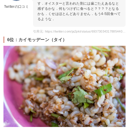
す．オイスターと言われた割には歯ごたえあるなと
Twitterの口コミ
感ずるかな．何もつけずに食べると？？？？となる
かも．くせはほとんどありません．もう4-5回食べて
るような．
引用元: https://twitter.com/ja2pki/status/69373034317885440?s=20
6位：カイモッデーン（タイ）