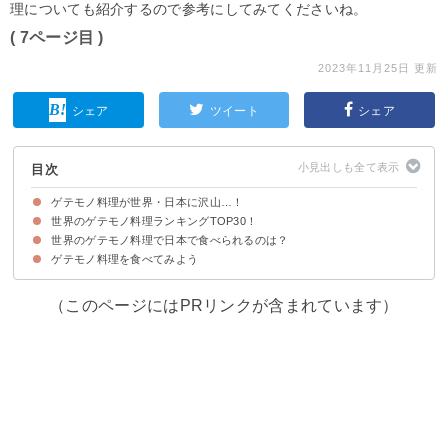
理についても紹介するので参考にしてみてくださいね。
( 7ページ目 )
2023年11月25日 更新
シェア
ツイート
シェア
目次
ゲテモノ料理が世界・日本に沢山…！
世界のゲテモノ料理ランキングTOP30！
世界のゲテモノ料理で日本で食べられるのは？
30位：タガメ（タイ）
29位：カブトガニ（マレーシア）
28位：ポンテギ（韓国）
27位：ピュラチレンシス（ペルー）
26位：エスカモーレ（メキシコ）
25位：カエル（中国）
24位：ベジマイト（オーストラリア）
23位：蜂の子（日本）
22位：ワニ（オーストラリア）
21位：ユムシ（中国）
20位：ウイトラコチェ（メキシコ）
19位：スヴィズ（アイスランド）
18位：テンジクネズミ（ペルー）
17位：コウモリ（パラオ共和国）
16位：カメムシ（メキシコ）
15位：臭豆腐（中国）
14位：ハカール（アイスランド）
13位：キビヤック（アラスカ）
12位：ホンオフェ（韓国）
11位：シュールストレミング（スウェーデン）
10位：童子蛋（中国）
9位：毒蛇（ベトナム）
8位：犬（中国）
7位：ロッキーマウンテン・オイスター（アメリカ）
6位：カイモッデーン（タイ）
5位：タランチュラ（カンボジア）
4位：ゴキブリ（マダガスカル）
3位：カースマルツゥ（イタリア）
2位：バロット（中国）
1位：いもむし（ベネズエラ）
ゲテモノ料理を食べてみよう
①食べられる昆虫シリーズ ミックスバグ 15g 塩味（1850円）
② ミートガイ クロコダイルつめ （ワニ肉）（3060円）
③シュールストレミング300g（5940円）
（このページにはPRリンクが含まれています）