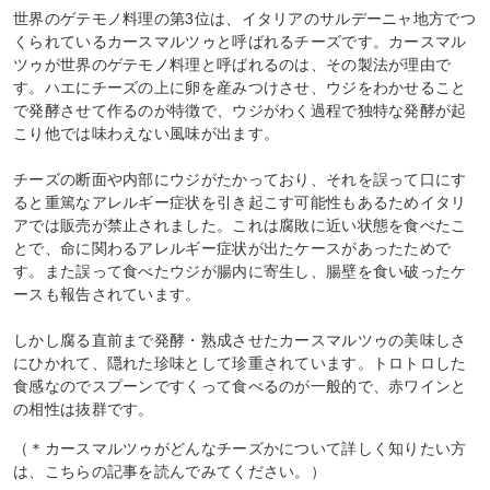
世界のゲテモノ料理の第3位は、イタリアのサルデーニャ地方でつ
くられているカースマルツゥと呼ばれるチーズです。カースマル
ツゥが世界のゲテモノ料理と呼ばれるのは、その製法が理由で
す。ハエにチーズの上に卵を産みつけさせ、ウジをわかせること
で発酵させて作るのが特徴で、ウジがわく過程で独特な発酵が起
こり他では味わえない風味が出ます。
チーズの断面や内部にウジがたかっており、それを誤って口にす
ると重篤なアレルギー症状を引き起こす可能性もあるためイタリ
アでは販売が禁止されました。これは腐敗に近い状態を食べたこ
とで、命に関わるアレルギー症状が出たケースがあったためで
す。また誤って食べたウジが腸内に寄生し、腸壁を食い破ったケ
ースも報告されています。
しかし腐る直前まで発酵・熟成させたカースマルツゥの美味しさ
にひかれて、隠れた珍味として珍重されています。トロトロした
食感なのでスプーンですくって食べるのが一般的で、赤ワインと
の相性は抜群です。
（＊カースマルツゥがどんなチーズかについて詳しく知りたい方
は、こちらの記事を読んでみてください。）