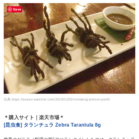
Save
出典:
https://asean-watcher.com/2019/12/02/romdeng-phnom-penh/
＊購入サイト｜楽天市場＊
[昆虫食] タランチュラ Zebra Tarantula 8g