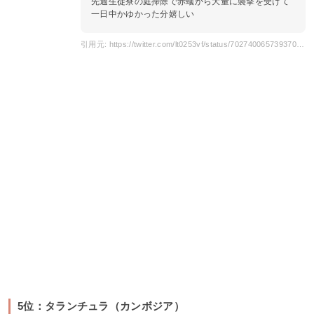
先週生徒寮の庭掃除で赤蟻から大量に襲撃を受けて
一日中かゆかった分嬉しい
引用元: https://twitter.com/lt0253vf/status/702740065739370497?s=20
5位：タランチュラ（カンボジア）