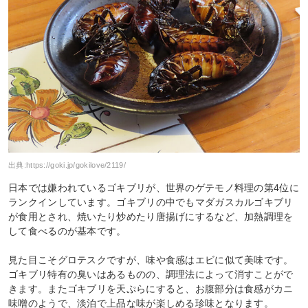
出典:
https://goki.jp/gokilove/2119/
日本では嫌われているゴキブリが、世界のゲテモノ料理の第4位に
ランクインしています。ゴキブリの中でもマダガスカルゴキブリ
が食用とされ、焼いたり炒めたり唐揚げにするなど、加熱調理を
して食べるのが基本です。
見た目こそグロテスクですが、味や食感はエビに似て美味です。
ゴキブリ特有の臭いはあるものの、調理法によって消すことがで
きます。またゴキブリを天ぷらにすると、お腹部分は食感がカニ
味噌のようで、淡泊で上品な味が楽しめる珍味となります。