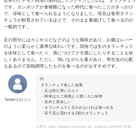
世界のゲテモノ料理の第5位にランクインしたのは、タランチュラ
です。カンボジアが食糧難になった時代に食べたことがきっかけ
で、珍味として食べられるようになりました。現在は食用タラン
チュラが飼育されているほどで、そのまま素揚げして食べるのが
一般的です。
足の部分にはカニやエビなどのような風味があり、お腹はレバー
のように柔らかく濃厚な味わいです。現地では生のタランチュラ
を珍味として食べたり、酒につけてクモ酒にしたりすることも珍
しくありません。ただし、弱いながらも毒があり、寄生虫の心配
もあるので加熱調理したものを食べるのがおすすめです。
タランチュラ食した結果
・足は味の薄いスルメ
・胴体はカニ味噌より濃いカニ味噌
Twitterの口コミ
・意外と美味しい
・タランチュラと言われなければ食べれる
・若干見え隠れする2割のタランチュラ
引用元: https://twitter.com/toma_ab_2/status/1366364736900661259?ref_src=twsrc%5Etfw