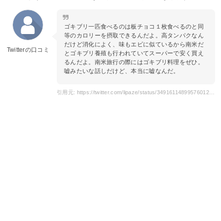
ゴキブリ一匹食べるのは板チョコ１枚食べるのと同
等のカロリーを摂取できるんだよ。高タンパクなん
だけど消化によく、味もエビに似ているから南米だ
Twitterの口コミ
とゴキブリ養殖も行われていてスーパーで安く買え
るんだよ。南米旅行の際にはゴキブリ料理をぜひ。
嘘みたいな話しだけど、本当に嘘なんだ。
引用元: https://twitter.com/lipaze/status/349161148995760128?s=20