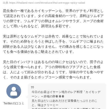
出典:
https://thailand-navi.com/introduce/thai-ant-eggs-spicy-salad
昆虫食の一種であるカイモッデーンも、世界のゲテモノ料理とし
て認定されています。タイの高級食材の一つで、原料はツムギア
リの卵です。ツムギアリの卵はオムレツやサラダ、スープの食材
として用いられるなど、調理法も多彩です。
実は原料となるツムギアリは赤色で、凶暴なことで知られていま
す。そのため卵をとろうと伸ばした手を、ツムギアリに噛まれた
経験がある人は少なくありません。その痛みを感じることになっ
ても食べる価値があるご馳走とされています。
見た目のインパクトはあるものの味にクセはないので、団子のよ
うな感覚で食べられます。アリの卵特有のプチプチとした食感
は、人によって好みが分かれるようです。珍味の中でも食べやす
く、そのまま揚げるとポップコーン感覚で食べられます。
今日のお昼はイサーン地方のレア料理「カイモッデ
ーン」＝赤蟻の卵🐜🐜🐜
見た目はだいぶあれだけど栄養価たっぷりとのこ
Twitterの口コミ
と。味はクリーミー