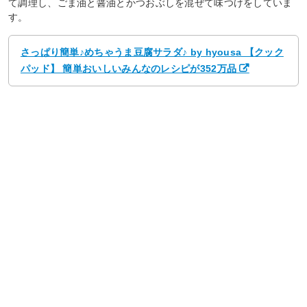
て調理し、ごま油と醤油とかつおぶしを混ぜて味つけをしていま
す。
さっぱり簡単♪めちゃうま豆腐サラダ♪ by hyousa 【クック
パッド】 簡単おいしいみんなのレシピが352万品