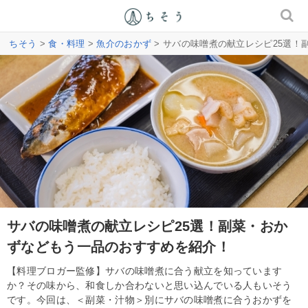
ちそう
>
食・料理
>
魚介のおかず
> サバの味噌煮の献立レシピ25選
サバの味噌煮の献立レシピ25選！副菜・おか
ずなどもう一品のおすすめを紹介！
【料理ブロガー監修】サバの味噌煮に合う献立を知っています
か？その味から、和食しか合わないと思い込んでいる人もいそう
です。今回は、＜副菜・汁物＞別にサバの味噌煮に合うおかずを