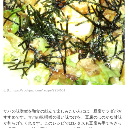
出典:
https://cookpad.com/recipe/2214551
サバの味噌煮を和食の献立で楽しみたい人には、豆腐サラダがお
すすめです。サバの味噌煮の濃い味つけを、豆腐のほのかな甘味
が和らげてくれます。このレシピではレタスも豆腐も手でちぎっ