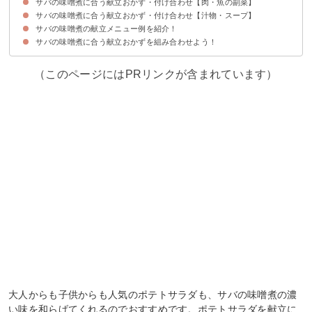
サバの味噌煮に合う献立おかず・付け合わせ【肉・魚の副菜】
①ほうれん草のおひたし
②野菜と厚揚げの煮物
③肉じゃが
④キャベツとニラのじゃこがけ
⑤小松菜とわかめのしらす和え
⑥なすの煮びたし
⑦野菜の南蛮酢漬け
⑧きゅうりのピリ辛ナムル
⑨さつまいもの味噌きんぴら
⑩アスパラベーコン
サバの味噌煮に合う献立おかず・付け合わせ【汁物・スープ】
①鶏肉の塩焼き
②豚肉のアスパラ巻き
③タコときゅうりの酢の物
④あさりときのこの酒蒸し
⑤豚肉と野菜のミニかき揚げ
サバの味噌煮の献立メニュー例を紹介！
①しじみの味噌汁
②豚汁
③けんちん汁
④かきたま汁
⑤あさりのお吸い物
サバの味噌煮に合う献立おかずを組み合わせよう！
献立メニュー①
献立メニュー②
献立メニュー③
（このページにはPRリンクが含まれています）
大人からも子供からも人気のポテトサラダも、サバの味噌煮の濃
い味を和らげてくれるのでおすすめです。ポテトサラダを献立に