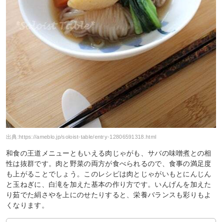
出典:
https://ameblo.jp/soloist-table/entry-12806591318.html
和食の王道メニューともいえる肉じゃがも、サバの味噌煮との相
性は抜群です。肉と野菜の両方が食べられるので、食事の満足度
も上がることでしょう。このレシピは肉とじゃがいもとにんじん
と玉ねぎに、白滝を加えた基本の作り方です。いんげんを加えた
り茹でた絹さやを上にのせたりすると、栄養バランスも彩りもよ
くなります。