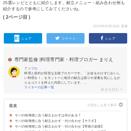
25選レシピとともに紹介します。献立メニュー・組み合わせ例も
紹介するので参考にしてみてくださいね。
( 2ページ目 )
2024年03月10日 更新
シェア
ツイート
シェア
専門家監修 |
料理専門家・料理ブロガー まりえ
アメブロ
料理と節約が得意な主婦ブロガーです。「お金をかけずにおいし
い料理を！」をモットーに毎日の献立は彩りや栄養を気にしなが
らもコストを抑えた内容にしています。...
ライターの記事一覧
目次
サバの味噌煮に合う献立おかずは何がある？
サバの味噌煮に合う献立おかず・付け合わせ【サラダ】
サバの味噌煮に合う献立おかず・付け合わせ【野菜の副菜】
①かぼちゃサラダ
②ブロッコリーとパスタのサラダ
③マカロニサラダ
④ポテトサラダ
⑤豆腐サラダ