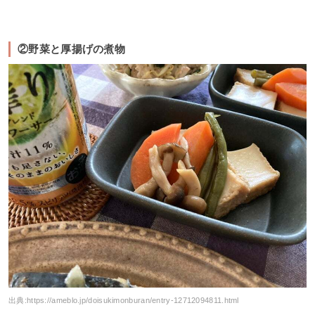
②野菜と厚揚げの煮物
出典:
https://ameblo.jp/doisukimonburan/entry-12712094811.html