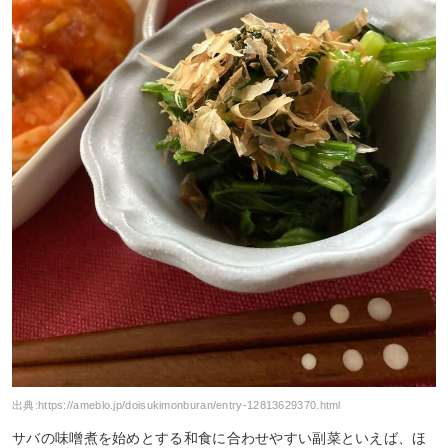
出典:
https://ameblo.jp/doisukimonburan/entry-12813629370.html
サバの味噌煮を始めとする和食に合わせやすい副菜といえば、ほ