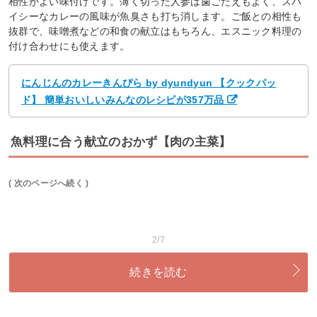
相性がよい味付けです。薄く切った人参は歯ごたえもよく、スパ
イシーなカレーの風味が魚臭さも打ち消します。ご飯との相性も
抜群で、味噌煮などの和食の献立はもちろん、エスニック料理の
付け合わせにも使えます。
にんじんのカレーきんぴら by dyundyun 【クックパッ
ド】 簡単おいしいみんなのレシピが357万品
魚料理に合う献立のおかず【肉の主菜】
( 次のページへ続く )
2/7
続きを読む