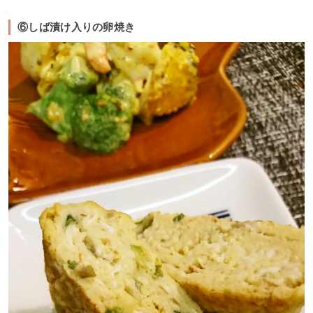
⑥しば漬け入りの卵焼き