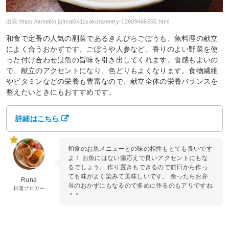
出典:
https://ameblo.jp/mai0411sakura/entry-12609466550.html
和食で定番の人気の副菜であるきんぴらごぼうも、魚料理の献立
によく合うおかずです。ごぼうや人参など、香りのよい野菜を使
った付け合わせは魚の旨味を引き出してくれます。食感もよいの
で、献立のアクセントになり、色どりもよくなります。食物繊維
やビタミンなどの栄養も豊富なので、献立全体の栄養バランスを
整えたいときにもおすすめです。
詳細はこちら
和食のお魚メニューとの味の相性もとても良いです
よ！ お魚にはない歯応えで良いアクセントにもな
るでしょう。 作り置きもできるので前日から作っ
ても味がよく染みて美味しいです。 余ったらお弁
Runa
当のおかずにもなるので多めに作るのもアリですね
料理ブロガー
＾＾