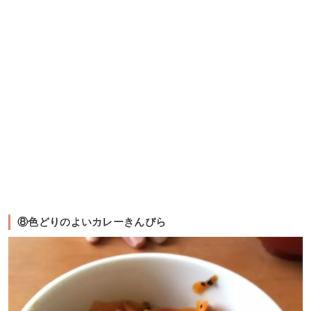
⑧色どりのよいカレーきんぴら