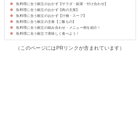
魚料理に合う献立のおかず【サラダ・副菜・付け合わせ】
魚料理に合う献立のおかず【肉の主菜】
①シーフードサラダ
②ブロッコリーと卵のサラダ
③豚肉とキャベツのお浸し
④青菜のお浸し
⑤茶碗蒸し
⑥しば漬け入りの卵焼き
⑦きんぴらごぼう
⑧色どりのよいカレーきんぴら
魚料理に合う献立のおかず【汁物・スープ】
①鶏の唐揚げ
②焼き鳥
③野菜の肉巻き
④豚肉と春雨の黒酢炒め
⑤じゃがいもと豚肉の甘辛煮
⑥和風麻婆豆腐
魚料理に合う献立の主食【ご飯もの】
①ほうれん草入りのかきたま汁
②豚汁
③エビ入りのトマトスープ
④鶏とごぼうのつみれ汁
⑤すまし汁
魚料理に合う献立の組み合わせ・メニュー例を紹介！
①トマト味の炊き込みご飯
②焼き鳥丼
③お茶風味の炊き込みご飯
④塩おにぎり
⑤五目ちらし
⑥牡蠣ご飯
魚料理に合う献立で美味しく食べよう！
献立メニュー例①
献立メニュー例②
献立メニュー例③
（このページにはPRリンクが含まれています）