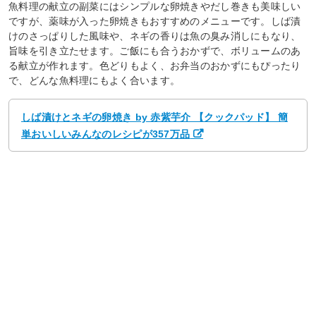
魚料理の献立の副菜にはシンプルな卵焼きやだし巻きも美味しい
ですが、薬味が入った卵焼きもおすすめのメニューです。しば漬
けのさっぱりした風味や、ネギの香りは魚の臭み消しにもなり、
旨味を引き立たせます。ご飯にも合うおかずで、ボリュームのあ
る献立が作れます。色どりもよく、お弁当のおかずにもぴったり
で、どんな魚料理にもよく合います。
しば漬けとネギの卵焼き by 赤紫芋介 【クックパッド】 簡
単おいしいみんなのレシピが357万品