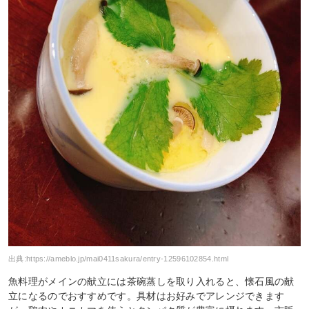
出典:
https://ameblo.jp/mai0411sakura/entry-12596102854.html
魚料理がメインの献立には茶碗蒸しを取り入れると、懐石風の献
立になるのでおすすめです。具材はお好みでアレンジできます