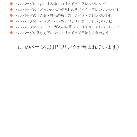
ハンバーグの【おつまみ系】のリメイク・アレンジレシピ
ハンバーグの【メインのおかず系】のリメイク・アレンジレシピ！
①ミートボール
②冷凍ハンバーグと大根の煮物
③ナスとはんぺんのあんかけ
④冷凍ハンバーグを使ったナスの肉味噌炒め
ハンバーグの【ご飯・丼もの系】のリメイク・アレンジレシピ！
①グラタン
②メンチカツ
③冷凍ハンバーグのトマト煮込み
④スコッチエッグ
⑤ピーマンの肉詰め
⑥麻婆豆腐
⑦酢豚
ハンバーグの【パスタ・パン系】のリメイク・アレンジレシピ！
①ドリア
②ロコモコ丼
③子供が大好きなオムライス
④キーマカレー
⑤そぼろ丼
⑥チャーハン
ハンバーグの【スープ・煮込み料理】のリメイク・アレンジレシピ
①ボロネーゼ
②ハンバーグチーズサンド
③ミートソースパスタ
④ハンバーガー
⑤トマトソースパスタ
ハンバーグの残りもアレンジ・リメイクで美味しく食べよう
①ロールキャベツ
②ハンバーグスープ
③オニオンスープ
④ハンバーグのラタトゥイユ煮込み
⑤ハンバーグとキャベツのくずきりスープ
（このページにはPRリンクが含まれています）