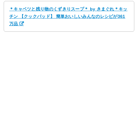
＊キャベツと残り物のくずきりスープ＊ by きまぐれ＊キッ
チン 【クックパッド】 簡単おいしいみんなのレシピが361
万品