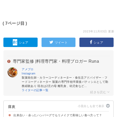
( 7ページ目 )
2023年11月03日 更新
シェア
ツイート
シェア
専門家監修 |
料理専門家・料理ブロガー Runa
アメブロ
Instagram
製菓衛生師・カラーコーディネーター・食生活アドバイザー・フ
ードコーディネーター 製菓の専門学校卒業後パティシエとして勤
務経験あり 現在は2児の母 離乳食、幼児食など...
ライターの記事一覧
目次
出来合い・余ったハンバーグでもリメイクで美味しい食べ方って？