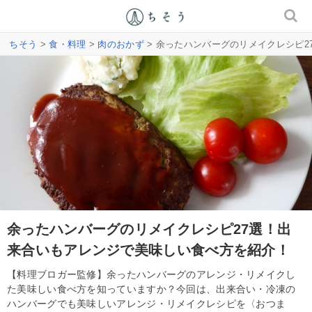
ちそう
>
食・料理
>
肉のおかず
> 余ったハンバーグのリメイクレシピ
余ったハンバーグのリメイクレシピ27選！出
来合いもアレンジで美味しい食べ方を紹介！
【料理ブロガー監修】余ったハンバーグのアレンジ・リメイクし
た美味しい食べ方を知っていますか？今回は、出来合い・冷凍の
ハンバーグでも美味しいアレンジ・リメイクレシピを〈おつま