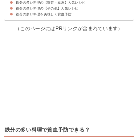
鉄分の多い料理の【野菜・豆系】人気レシピ
①カルシウム豊富な煮干しと小松菜の和え物
②カツオのたたきで作る漬けうどん
③カツオのピカタ
④ひじき入りいわしのつみれ
⑤いわしのつみれ汁
⑥カツオのトマト煮込み
⑦オイルサーディンの甘酢漬け
⑧血合いのフライ
⑨カツオの照り焼き
⑩タンパク質たっぷりのいわしのメンチカツ
鉄分の多い料理の【その他】人気レシピ
①ほうれん草とひじきのサラダ
②高野豆腐で作るコーンスープ
③ひじきと小松菜の炒め物
④さつまいものプルーン煮
⑤高野豆腐のヘルシーグラタン
⑥高野豆腐とほうれん草の和え物
⑦ほうれん草のチャーハン
⑧タンパク質も豊富な大豆のコロッケ
⑨ほうれん草と卵の炒め物
⑩小松菜の豆乳スープ
⑪ひじき入りおからのサラダ
⑫作り置きもできる黒豆
⑬カルシウムも豊富な小松菜としらすの和え物
⑭ゼンマイの煮物
⑮揚げだし高野豆腐
⑯枝豆と塩昆布のおにぎり
鉄分の多い料理を美味しく貧血予防！
①しらすと卵黄のペペロンチーノ
②ひじきの炊き込みご飯
③海苔入り卵焼き
④ひじきのマヨネーズ和え
（このページにはPRリンクが含まれています）
鉄分の多い料理で貧血予防できる？