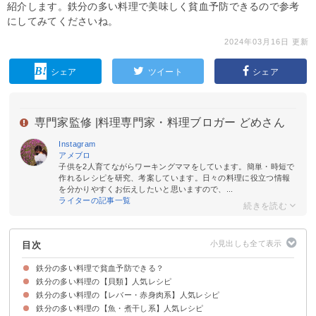
紹介します。鉄分の多い料理で美味しく貧血予防できるので参考
にしてみてくださいね。
2024年03月16日 更新
シェア
ツイート
シェア
専門家監修 |
料理専門家・料理ブロガー どめさん
Instagram
アメブロ
子供を2人育てながらワーキングママをしています。簡単・時短で
作れるレシピを研究、考案しています。日々の料理に役立つ情報
を分かりやすくお伝えしたいと思いますので、...
ライターの記事一覧
目次
鉄分の多い料理で貧血予防できる？
鉄分の多い料理の【貝類】人気レシピ
鉄分の多い食材とは？
鉄分の多い料理の【レバー・赤身肉系】人気レシピ
①作り置きもできるあさりと切り干し大根の煮物
②あさりと厚揚げの炒め物
③あさりのボンゴレパスタ
④クラムチャウダー
⑤疲労回復にも良いしじみのスープ
⑥あさりとほうれん草のバターソテー
⑦ボリューム満点アクアパッツァ
⑧簡単なあさりのフォー
鉄分の多い料理の【魚・煮干し系】人気レシピ
①牛もも肉の赤ワイン煮
②ニンニク風味の牛もも肉のたたき
③鶏レバーのウスターソース煮
④おしゃれなレバーのトマト煮
⑤牛ヒレ肉のカツレツ
⑥鶏レバーの竜田揚げ
⑦タンパク質豊富なハツの塩炒め
⑧豚レバーの炒め物
⑨砂肝のガーリック炒め
⑩牛ヒレ肉の和風丼
⑪鶏レバーで作るボロネーゼパスタ
⑫韓国風レバーのオムレツ