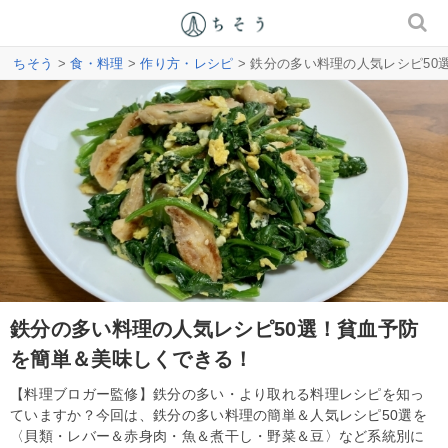
ちそう
>
食・料理
>
作り方・レシピ
> 鉄分の多い料理の人気レシピ5
鉄分の多い料理の人気レシピ50選！貧血予防
を簡単＆美味しくできる！
【料理ブロガー監修】鉄分の多い・より取れる料理レシピを知っ
ていますか？今回は、鉄分の多い料理の簡単＆人気レシピ50選を
〈貝類・レバー＆赤身肉・魚＆煮干し・野菜＆豆〉など系統別に