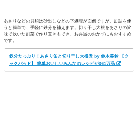
あさりなどの貝類は砂出しなどの下処理が面倒ですが、缶詰を使
うと簡単で、手軽に鉄分を補えます。切り干し大根をあさりの旨
味で炊いた副菜で作り置きもでき、お弁当のおかずにもおすすめ
です。
鉄分たっぷり！あさり缶と切り干し大根煮 by 鈴木美鈴 【ク
ックパッド】 簡単おいしいみんなのレシピが361万品