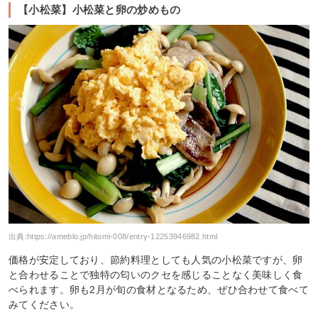
【小松菜】小松菜と卵の炒めもの
出典:
https://ameblo.jp/hitomi-008/entry-12253946982.html
価格が安定しており、節約料理としても人気の小松菜ですが、卵
と合わせることで独特の匂いのクセを感じることなく美味しく食
べられます。卵も2月が旬の食材となるため、ぜひ合わせて食べて
みてください。