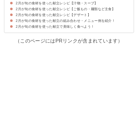
2月が旬の食材を使った献立レシピ【汁物・スープ】
【カリフラワー】カリフラワーと鶏肉のグラタン
【ごぼう・春菊】かき揚げ
【鯛・あさり】鯛とあさりのアクアパッツァ
【ワカサギ】ワカサギの南蛮漬け
【れんこん】れんこんのハンバーグ
2月が旬の食材を使った献立レシピ【ご飯もの・麺類など主食】
【あさり】あさりの味噌汁
【白菜】白菜とベーコンのクリーム煮
【白菜・水菜】白菜と水菜の春雨スープ
【ごぼう】ごぼうのポタージュ
2月が旬の食材を使った献立レシピ【デザート】
【ヒラメ】ヒラメの漬け丼
【あさり】あさりとわかめの炊き込みご飯
【春菊】春菊とアンチョビのパスタ
【牡蠣】牡蠣ご飯
2月が旬の食材を使った献立の組み合わせ・メニュー例を紹介！
【キウイ】キウイのヨーグルトスコップケーキ
【キウイ】キウイのゼリー
【八朔】八朔のパウンドケーキ
【伊予柑】伊予柑のティラミス
2月が旬の食材を使った献立で美味しく食べよう！
献立メニュー例①ヘルシーでほっとする和食が食べたい時におすすめ
献立メニュー例②品数たっぷりのパスタディナー
献立メニュー例③成長期におすすめの体に優しい食事
（このページにはPRリンクが含まれています）