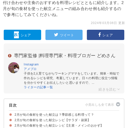
付け合わせや主食のおすすめを料理レシピとともに紹介します。2
月が旬の食材を使った献立メニューの組み合わせ例も紹介するの
で参考にしてみてくださいね。
2024年03月08日 更新
シェア
ツイート
シェア
専門家監修 |
料理専門家・料理ブロガー どめさん
Instagram
アメブロ
子供を2人育てながらワーキングママをしています。簡単・時短で
作れるレシピを研究、考案しています。日々の料理に役立つ情報
を分かりやすくお伝えしたいと思いますので、...
ライターの記事一覧
目次
2月が旬の食材を使った献立は？季節感じる料理って？
2月が旬の食材を使った献立レシピ【サラダ・副菜】
2月が旬・食べ頃の食材は何がある？
2月が旬の食材を使った献立レシピ【主菜・メインのおかず】
【小松菜】小松菜と卵の炒めもの
【カリフラワー】カリフラワーの甘酢漬け
【セロリ】セロリとツナ缶のサラダ
【ヤリイカ・大根】ヤリイカと大根の煮付け
【からし菜】からし菜の塩昆布和え