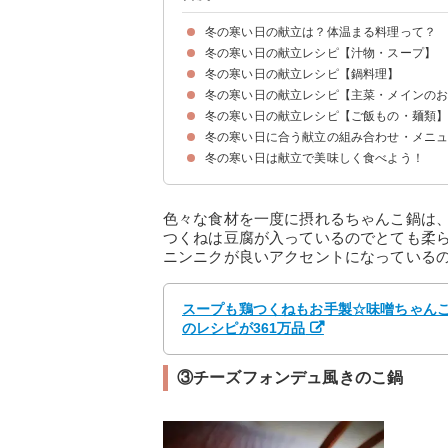
冬の寒い日の献立は？体温まる料理って？
冬の寒い日の献立レシピ【汁物・スープ】
体が温まる食材には何がある？
冬の寒い日の献立レシピ【鍋料理】
①豚肉と生姜のスープ
②粕汁
③キムチと豆腐のとろみスープ
④サツマイモのミルクカレースープ
⑤トマトクリームシチュー
⑥豚汁
冬の寒い日の献立レシピ【主菜・メインの
①キムチ鍋
②味噌ちゃんこ鍋
③チーズフォンデュ風きのこ鍋
④餃子鍋
⑤ニンニク塩バター鍋
冬の寒い日の献立レシピ【ご飯もの・麺類
①豆腐グラタン
②牛スジの味噌煮込み
③ロールキャベツ
④揚げ出し豆腐きのこあんかけ
⑤デミグラスソースの煮込みハンバーグ
冬の寒い日に合う献立の組み合わせ・メニ
①煮込みあんかけうどん
②カルボナーラ風ドリア
③簡単カレーうどん
④ごぼうの炊き込みご飯
⑤本格味噌煮込みうどん
⑥あんかけチャーハン
冬の寒い日は献立で美味しく食べよう！
献立メニュー例①〜仕事から帰ってすぐ食べたい
献立メニュー例②〜疲れて帰った日の簡単夕食〜
献立メニュー例③〜和食が食べたい寒い日におす
色々な食材を一度に摂れるちゃんこ鍋は
つくねは豆腐が入っているのでとても柔
ニンニクが良いアクセントになっている
スープも鶏つくねもお手製☆味噌ちゃんこ鍋
のレシピが361万品
③チーズフォンデュ風きのこ鍋