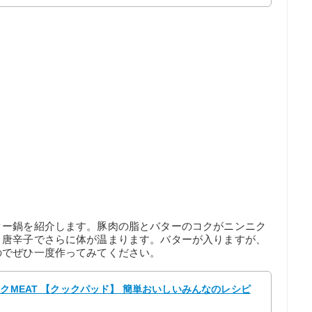
ター鍋を紹介します。豚肉の脂とバターのコクがニンニク
り唐辛子でさらに体が温まります。バターが入りますが、
のでぜひ一度作ってみてください。
ックMEAT 【クックパッド】 簡単おいしいみんなのレシピ