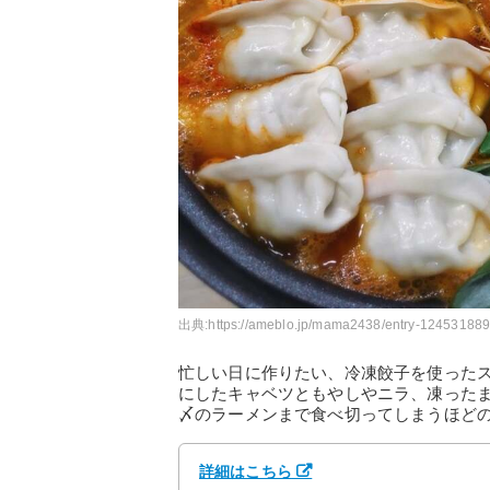
出典:
https://ameblo.jp/mama2438/entry-124531889
忙しい日に作りたい、冷凍餃子を使った
にしたキャベツともやしやニラ、凍った
〆のラーメンまで食べ切ってしまうほど
詳細はこちら