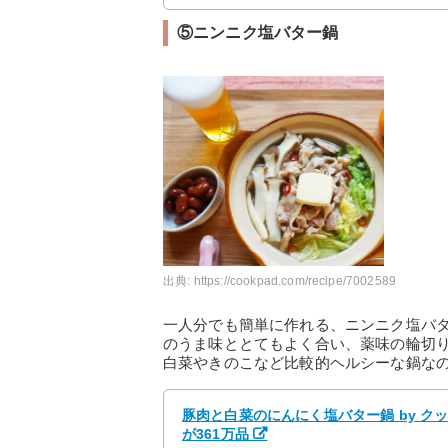
⑤ニンニク塩バター鍋
出典:
https://cookpad.com/recipe/7002589
一人分でも簡単に作れる、ニンニク塩バ
のうま味ととてもよく合い、薬味の輪切
白菜やきのこなど比較的ヘルシーな鍋な
豚肉と白菜のにんにく塩バター鍋 by ク
が361万品