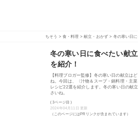
ちそう
>
食・料理
>
献立・おかず
> 冬の寒い日
冬の寒い日に食べたい献立
を紹介！
【料理ブロガー監修】冬の寒い日の献立はど
ね。今回は、〈汁物＆スープ・鍋料理・主菜
レシピ22選を紹介します。冬の寒い日の献
さいね。
( 3ページ目 )
2024年04月11日 更新
（このページにはPRリンクが含まれています）