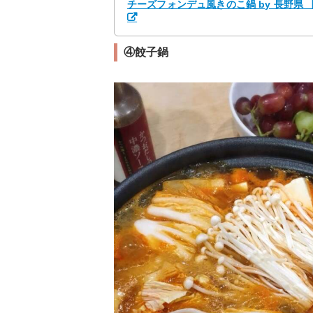
チーズフォンデュ風きのこ鍋 by 長野県
④餃子鍋