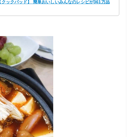
 【クックパッド】 簡単おいしいみんなのレシピが361万品