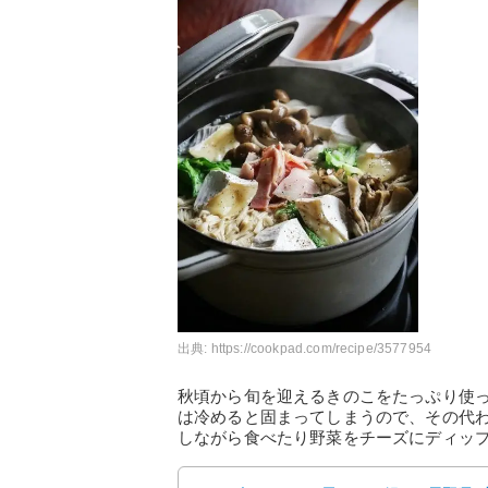
出典:
https://cookpad.com/recipe/3577954
秋頃から旬を迎えるきのこをたっぷり使
は冷めると固まってしまうので、その代
しながら食べたり野菜をチーズにディッ