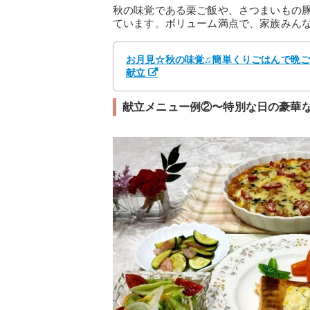
秋の味覚である栗ご飯や、さつまいもの
ています。ボリューム満点で、家族みん
お月見☆秋の味覚♫簡単くりごはんで晩ご飯
献立
献立メニュー例②〜特別な日の豪華