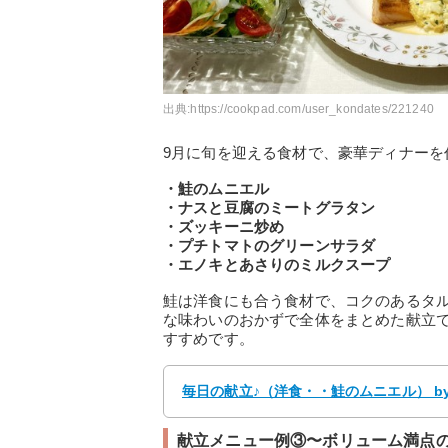
出典:
https://cookpad.com/user_kondates/221240
9月に旬を迎える食材で、豪華ディナーを
・鮭のムニエル
・ナスと豆腐のミートグラタン
・ズッキーニ炒め
・プチトマトのグリーンサラダ
・エノキとあさりのミルクスープ
鮭は洋食にも合う食材で、コクのあるタ
な味わいのおかずで全体をまとめた献立
すすめです。
毎日の献立♪（洋食・・鮭のムニエル） by 
献立メニュー例③〜ボリューム満点