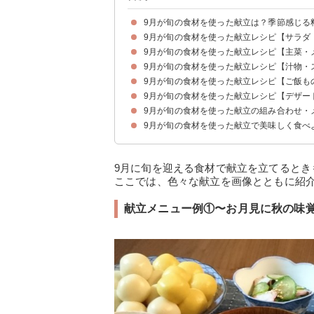
9月が旬の食材を使った献立は？季節感じる
9月が旬の食材を使った献立レシピ【サラダ
9月が旬・食べ頃の食材は何がある？
9月が旬の食材を使った献立レシピ【主菜・
①【ナス】ナスとみょうがの煮びたし
②【ゴーヤ】ゴーヤとナスの炒め物
③【みょうが】みょうがの和え物
④【オクラ】オクラの和え物
⑤【さつまいも】さつまいもとれんこんの炒め物
9月が旬の食材を使った献立レシピ【汁物・
①【冬瓜】冬瓜のそぼろあんかけ
②【栗】栗と豚肉の煮物
③【鮭】鮭のバター醤油焼き
④【太刀魚】太刀魚の唐揚げ
⑤【スルメイカ】スルメイカのバター醤油焼き
⑥【鮭】鮭のグラタン
9月が旬の食材を使った献立レシピ【ご飯も
①【冬瓜】冬瓜のスープ
②【オクラ】オクラの和風スープ
③【ナス】ナスとみょうがの味噌汁
9月が旬の食材を使った献立レシピ【デザー
①【さつまいも】さつまいもご飯
②【スルメイカ】スルメイカのトマトパスタ
③【鮭】鮭といくらのはらこ飯
9月が旬の食材を使った献立の組み合わせ・
①【いちじく】いちじくティラミス
②【ぶどう】ぶどうのケーキ
③【梨】梨とすだちの寒天
9月が旬の食材を使った献立で美味しく食べ
献立メニュー例①〜お月見に秋の味覚を楽しむ〜
献立メニュー例②〜特別な日の豪華な夕食に〜
献立メニュー例③〜ボリューム満点の和食献立〜
9月に旬を迎える食材で献立を立てると
ここでは、色々な献立を画像とともに紹
献立メニュー例①〜お月見に秋の味