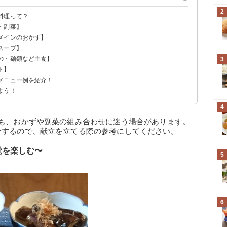
2
料理って？
・副菜】
メインのおかず】
スープ】
の・麺類など主食】
3
ト】
メニュー例を紹介！
よう！
4
きも、おかずや副菜の組み合わせに迷う場合があります。
介するので、献立を立てる際の参考にしてください。
覚を楽しむ〜
5
6