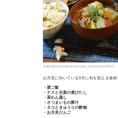
出典:
https://cookpad.com/user_kondates/164015
お月見に向いている9月に旬を迎える食材
・栗ご飯
・ナスと生姜の煮びたし
・茶わん蒸し
・さつまいもの豚汁
・タコときゅうりの酢物
・お月見だんご