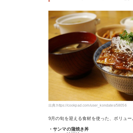
出典:
https://cookpad.com/user_kondates/58056
9月の旬を迎える食材を使った、ボリュー
・サンマの蒲焼き丼