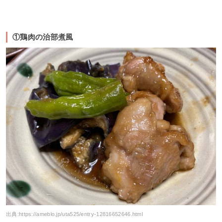
①鶏肉の治部煮風
出典:
https://ameblo.jp/uta525/entry-12816652646.html