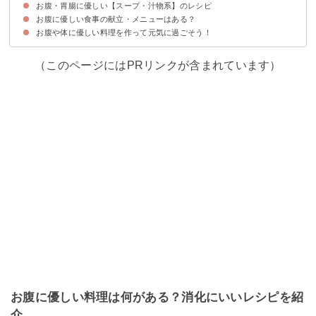
お腹・胃腸に優しい【スープ・汁物系】のレシピ
①湯豆腐
②高野豆腐の卵とじ
③茶わん蒸し
④きのことほうれん草の煮浸し
⑤豆腐と豚肉のとろみ炒め
⑥シーチキンとキャベツのホットサラダ
お腹に優しい食事の献立・メニューはある？
①卵とキャベツのスープ
②豆腐と卵のスープ
③梅と大根おろしのスープ
④白菜の豆乳スープ
⑤夏におすすめのそうめんの汁物
⑥カブと玉ねぎのスープ
お腹や体に優しい料理を作って元気に過ごそう！
お腹に優しい食事の献立例①夏にもおすすめのさっぱり味
お腹に優しい食事の献立例2②胃が痛い時におすすめ
お腹に優しい食事の献立例③朝食にピッタリ
（このページにはPRリンクが含まれています）
お腹に優しい料理は何がある？消化にいいレシピを紹
介