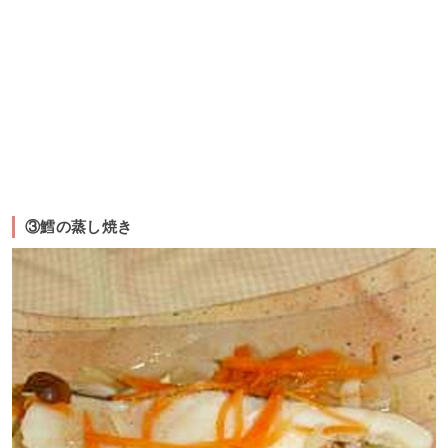
③鱈の蒸し焼き