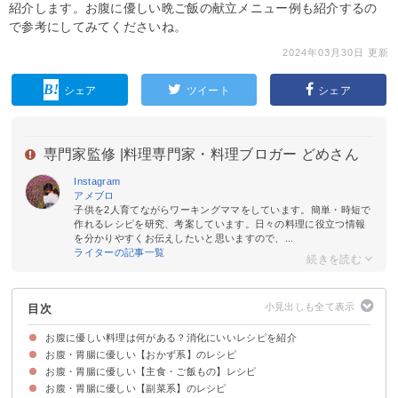
紹介します。お腹に優しい晩ご飯の献立メニュー例も紹介するの
で参考にしてみてくださいね。
2024年03月30日 更新
シェア
ツイート
シェア
専門家監修 |
料理専門家・料理ブロガー どめさん
Instagram
アメブロ
子供を2人育てながらワーキングママをしています。簡単・時短で
作れるレシピを研究、考案しています。日々の料理に役立つ情報
を分かりやすくお伝えしたいと思いますので、...
ライターの記事一覧
目次
お腹に優しい料理は何がある？消化にいいレシピを紹介
お腹・胃腸に優しい【おかず系】のレシピ
お腹・胃腸に優しい【主食・ご飯もの】レシピ
①鶏肉の治部煮風
②お弁当にもおすすめの鮭の照り焼き
③鱈の蒸し焼き
④ツナと大根の煮物
⑤豚肉の生姜おろしポン酢
⑥カレイのオーブン焼き
⑦白身魚のおろし煮
お腹・胃腸に優しい【副菜系】のレシピ
①おかゆ
②かき卵うどん
③とろろ納豆そば
④にゅうめん
⑤親子ぞうすい
⑥キャベツと鶏肉のリゾット