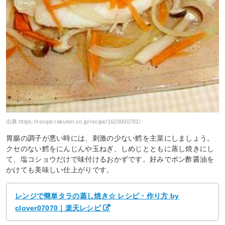
出典:
https://recipe.rakuten.co.jp/recipe/1620000781/
胃腸の調子が悪い時には、刺激の少ない鱈を主菜にしましょう。
クセのない鱈をにんじんや玉ねぎ、しめじとともに蒸し焼きにし
て、塩コショウだけで味付けるおかずです。好みでポン酢醤油を
かけても美味しい仕上がりです。
レンジで簡単タラの蒸し焼き☆ レシピ・作り方 by
clover07070｜楽天レシピ