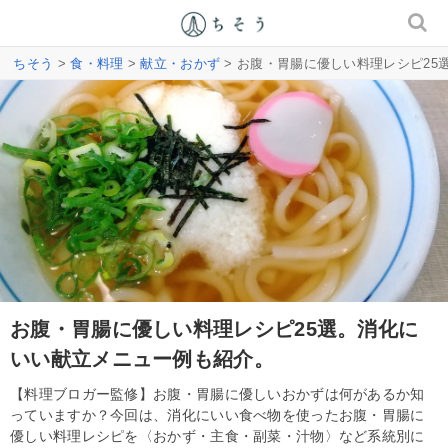
ちそう
>
食・料理
>
献立・おかず
> お腹・胃腸に優しい料理レシピ2
お腹・胃腸に優しい料理レシピ25選。消化に
いい献立メニュー例も紹介。
【料理ブロガー監修】お腹・胃腸に優しいおかずは何があるか知
っていますか？今回は、消化にいい食べ物を使ったお腹・胃腸に
優しい料理レシピを〈おかず・主食・副菜・汁物〉など系統別に