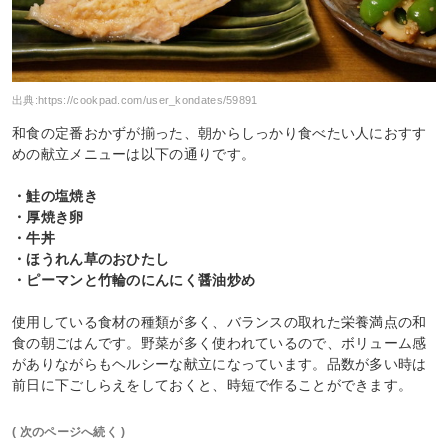
出典:
https://cookpad.com/user_kondates/59891
和食の定番おかずが揃った、朝からしっかり食べたい人におすす
めの献立メニューは以下の通りです。
・鮭の塩焼き
・厚焼き卵
・牛丼
・ほうれん草のおひたし
・ピーマンと竹輪のにんにく醤油炒め
使用している食材の種類が多く、バランスの取れた栄養満点の和
食の朝ごはんです。野菜が多く使われているので、ボリューム感
がありながらもヘルシーな献立になっています。品数が多い時は
前日に下ごしらえをしておくと、時短で作ることができます。
( 次のページへ続く )