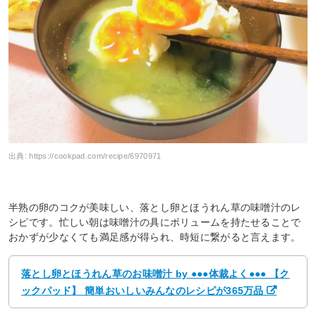
出典:
https://cookpad.com/recipe/6970971
半熟の卵のコクが美味しい、落とし卵とほうれん草の味噌汁のレ
シピです。忙しい朝は味噌汁の具にボリュームを持たせることで
おかずが少なくても満足感が得られ、時短に繋がると言えます。
落とし卵とほうれん草のお味噌汁 by ●●●体裁よく●●● 【ク
ックパッド】 簡単おいしいみんなのレシピが365万品