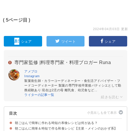
( 5ページ目 )
2024年04月03日 更新
シェア
ツイート
シェア
専門家監修 |
料理専門家・料理ブロガー Runa
アメブロ
Instagram
製菓衛生師・カラーコーディネーター・食生活アドバイザー・フ
ードコーディネーター 製菓の専門学校卒業後パティシエとして勤
務経験あり 現在は2児の母 離乳食、幼児食など...
ライターの記事一覧
目次
朝ごはんで簡単に作れる時短の和食レシピは何がある？
朝ごはんに簡単＆時短で作る和食レシピ【主菜・メインのおかず系】