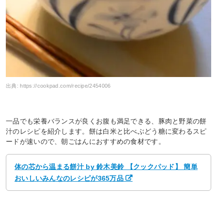
出典:
https://cookpad.com/recipe/2454006
一品でも栄養バランスが良くお腹も満足できる、豚肉と野菜の餅
汁のレシピを紹介します。餅は白米と比べぶどう糖に変わるスピ
ードが速いので、朝ごはんにおすすめの食材です。
体の芯から温まる餅汁 by 鈴木美鈴 【クックパッド】 簡単
おいしいみんなのレシピが365万品