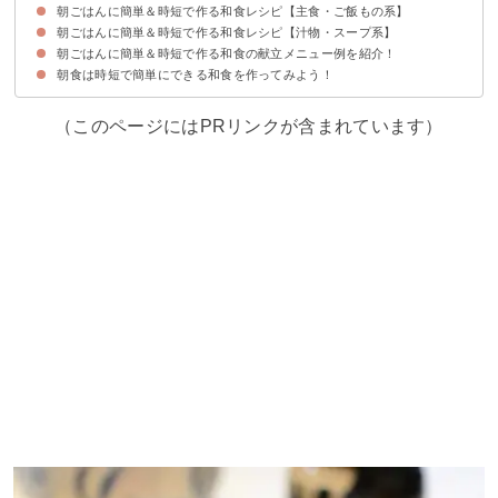
朝ごはんに簡単＆時短で作る和食レシピ【主食・ご飯もの系】
①お好み焼き風納豆オムレツ【10分】
②キャベツと豚バラの白だし煮【10分】
③たぬき温奴【5分】
④なすとしめじのそぼろ煮【15分】
⑤鮭のごま焼き【15分】
⑥ヘルシーなささみとオクラのごま和え【15分】
⑦炒り豆腐【15分】
⑧絹さやの卵とじ【10分】
朝ごはんに簡単＆時短で作る和食レシピ【汁物・スープ系】
①おにぎらず【15分】
②梅と卵の雑炊【15分】
③揚げ玉と塩昆布のおにぎり【5分】
④サバの水煮缶の炊き込みごはん【30分】
⑤煮込みあんかけうどん【10分】
⑥大葉味噌焼きおにぎり【10分】
⑦明太子と塩昆布のお茶漬け【10分】
朝ごはんに簡単＆時短で作る和食の献立メニュー例を紹介！
①カニカマの味噌汁【15分】
②けんちん汁【20分】
③豚肉と野菜の餅汁【30分】
④落とし卵とほうれん草の味噌汁【20分】
⑤ベーコン入り味噌汁【20分】
朝食は時短で簡単にできる和食を作ってみよう！
献立メニュー例①おにぎりで時短！子供も食べやすい朝ごはん
献立メニュー例②朝からしっかり食べたい人向け！栄養満点の朝ごはん
献立メニュー例③丼で準備を簡単に！食欲がなくても食べやすい朝ごはん
（このページにはPRリンクが含まれています）