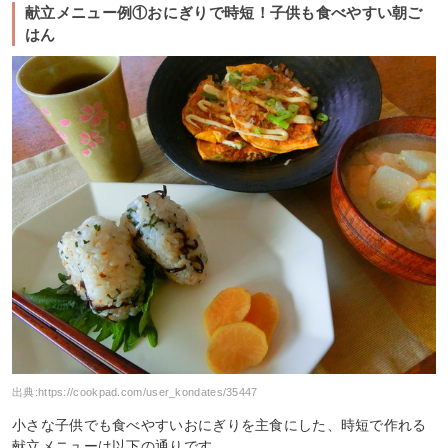
献立メニュー例①おにぎりで時短！子供も食べやすい朝ご
はん
出典:
https://cookpad.com/user_kondates/35447
小さな子供でも食べやすいおにぎりを主食にした、時短で作れる
献立メニューは以下の通りです。