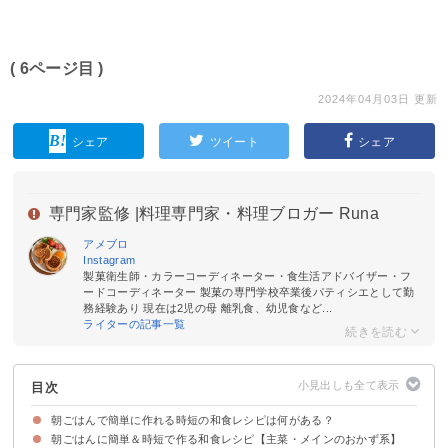
( 6ページ目 )
2024年04月03日 更新
シェア
ツイート
シェア
専門家監修 |
料理専門家・料理ブロガー Runa
アメブロ
Instagram
製菓衛生師・カラーコーディネーター・食生活アドバイザー・フ
ードコーディネーター 製菓の専門学校卒業後パティシエとして勤
務経験あり 現在は2児の母 離乳食、幼児食など...
ライターの記事一覧
目次
朝ごはんで簡単に作れる時短の和食レシピは何がある？
朝ごはんに簡単＆時短で作る和食レシピ【主菜・メインのおかず系】