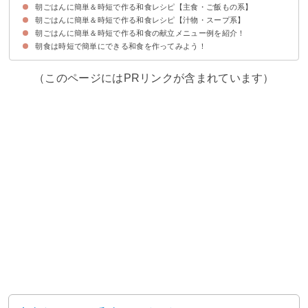
朝ごはんに簡単＆時短で作る和食レシピ【主食・ご飯もの系】
①お好み焼き風納豆オムレツ【10分】
②キャベツと豚バラの白だし煮【10分】
③たぬき温奴【5分】
④なすとしめじのそぼろ煮【15分】
⑤鮭のごま焼き【15分】
⑥ヘルシーなささみとオクラのごま和え【15分】
⑦炒り豆腐【15分】
⑧絹さやの卵とじ【10分】
朝ごはんに簡単＆時短で作る和食レシピ【汁物・スープ系】
①おにぎらず【15分】
②梅と卵の雑炊【15分】
③揚げ玉と塩昆布のおにぎり【5分】
④サバの水煮缶の炊き込みごはん【30分】
⑤煮込みあんかけうどん【10分】
⑥大葉味噌焼きおにぎり【10分】
⑦明太子と塩昆布のお茶漬け【10分】
朝ごはんに簡単＆時短で作る和食の献立メニュー例を紹介！
①カニカマの味噌汁【15分】
②けんちん汁【20分】
③豚肉と野菜の餅汁【30分】
④落とし卵とほうれん草の味噌汁【20分】
⑤ベーコン入り味噌汁【20分】
朝食は時短で簡単にできる和食を作ってみよう！
献立メニュー例①おにぎりで時短！子供も食べやすい朝ごはん
献立メニュー例②朝からしっかり食べたい人向け！栄養満点の朝ごはん
献立メニュー例③丼で準備を簡単に！食欲がなくても食べやすい朝ごはん
（このページにはPRリンクが含まれています）