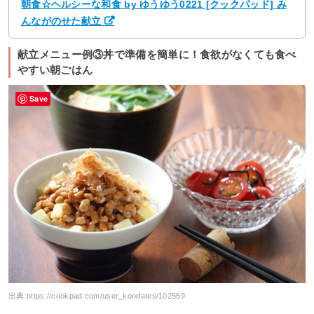
朝食☆ヘルシーな和食 by ゆうゆう0221 [クックパッド] み
んながのせた献立
献立メニュー例③丼で準備を簡単に！食欲がなくても食べ
やすい朝ごはん
Save
出典:
https://cookpad.com/user_kondates/102559